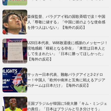
森保監督、パラグアイ戦の国歌斉唱で涙！中国
人「尊敬に値する」「中国に彼のような使命感
を持つ人はいない」【海外の反応】
U20日本代表、W杯敗退後に感謝のメッセージ！
現地感銘「模範となる存在」「来世は日本人と
して生まれたい」「日本に勝ってほしかった」
【海外の反応】
サッカー日本代表、難敵パラグアイと2-2ドロ
ー！中国人「欧州や南米と互角に戦えるアジア
のチームは日本だけ」【海外の反応】
王国ブラジルが韓国に5発大勝「キム・ミンジェ
の責任」「日本はブラジルと引き分けそう」