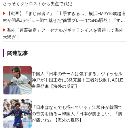
さっそくクソロストから失点で戦犯
【動画】「まじ何者？」「上手すぎる…」横浜FMの16歳超逸
材が開幕Jデビュー戦で魅せた“衝撃プレー”にSNS騒然！「すご
い才能」
海外「連覇確定」アーセナルがギマランイスを獲得して海外
大騒ぎ！
関連記事
中国人「日本のチームは強すぎる」ヴィッセル
神戸が中国王者に3発完勝！王者対決制しACLE
白星発進【海外の反応】
「日本はなんでも揃っている」江坂任が韓国で
の苦労を語る→韓国人「日本が羨ましい」「胸
が痛いね」【海外の反応】