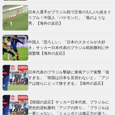
日本人選手がブラジル戦で圧巻の3人ぶち抜きド
リブル！中国人「バケモンだ」「風のような
男」【海外の反応】
中国人「恐ろしい」「日本のスタイルが大好
き」サッカー日本代表のブラジル戦初勝利に中
国驚嘆【海外の反応】
日本代表のブラジル撃破に東南アジア衝撃「強
すぎる」「韓国は日本を見習わないと」「アジ
アは彼らにとって狭すぎる」【海外の反応】
【韓国の反応】サッカー日本代表、ブラジルに
歴史的逆転勝利「アジアの誇り」「ブラジルは
一軍じゃない」「ミョンボとは修正力が違う」