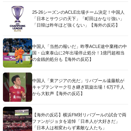
25-26シーズンのACLE出場チーム決定！中国人
「日本とサウジの天下」「町田はかなり強い」
「日韓は昨年ほど強くない」【海外の反応】
中国人「当然の報いだ」昨季ACLE途中棄権の中
国・山東泰山に2年出場停止処分！1億円超相当
の金銭的処分も【海外の反応】
中国人「東アジアの光だ」リバプール遠藤航が
キャプテンマーク引き継ぎ凱旋出場！6万7千人
から大歓声【海外の反応】
【海外の反応】横浜FM対リバプールの試合で両
ファンがジョタを追悼「日本人が大好きだ」
「日本人は相変わらず素敵な人たち」