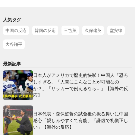
人気タグ
中国の反応
韓国の反応
三笘薫
久保建英
堂安律
大谷翔平
最新記事
日本人がアメリカで歴史的快挙！中国人「恐ろ
しすぎる」「人間にこんなことが可能なの
か？」「サッカーで例えるなら…」【海外の反
応】
日本代表・森保監督の試合後の振る舞いに中国
感心「親しみやすくて有能」「謙虚で礼儀正し
い」【海外の反応】