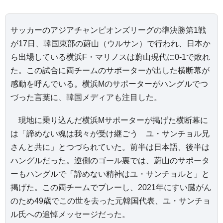
サッカーのアジアチャンピオンズリーグの準決勝第1戦
が17日、韓国東部の蔚山（ウルサン）で行われ、日本か
ら出場している横浜F・マリノスは蔚山現代に0-1で敗れ
た。この試合に両チームのサポーターが出した横断幕が
感動を呼んでいる。横浜Mのサポーターがハングルでつ
づった言葉に、韓国メディアも注目した。
現地に乗り込んだ横浜Mサポーターが掲げた横断幕に
は「諦めない魂は我々が受け継ごう ユ・サンチョル兄
さんと共に」とつづられていた。前半は日本語、後半は
ハングルだった。逆側のゴール裏では、蔚山のサポータ
ーもハングルで「諦めない精神はユ・サンチョルと」と
掲げた。この両チームでプレーし、2021年にすい臓がん
のため49歳でこの世を去った元韓国代表、ユ・サンチョ
ル氏への追悼メッセージだった。