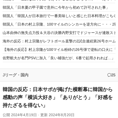
韓国人「日本夏の甲子園で意外に今年から初めて許可された事」
韓国人「韓国人が日本旅行で一番美味しいと感じた日本料理がこちら
韓国人「日本の村上宗隆、100マイルのシンカーを逆方向に・・・2戦
山本由伸の無失点力投＆大谷の決勝内野安打でドジャースが連敗スト
海外の反応：村上宗隆がレフトポール直撃の2試合連続第26号ホーム
【海外の反応】村上宗隆が100マイル粉砕の26号弾で逆転の口火に
佐野航大が名門PSVに加入「良い補強だが、6番で起用されれば…
海外の反応 山本由伸、無失点力投！ドジャースついに連敗ストップ
大谷翔平の延長10回勝ち越しタイムリー内野安打にMLBファン騒然
Jリーグ・国内
25
韓国の反応：日本サポが掲げた横断幕に韓国から
感動の声「横浜大好き」「ありがとう」「好感を
持たざるを得ない」
Powered by livedoor 相互RSS
公開
2024年4月19日
· 更新
2024年8月20日