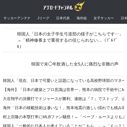
サッカーアンテナ
Jリーグ
日本代表
海外組
女子サッカー
日
韓国人「日本の女子学生弓道部の様子がこちらです‥」
→「精神修養まで重視するの信じられない…（ﾌﾞﾙﾌﾞ
ﾙ」
韓国で未◯年飲酒した女5人に痛烈な非難の声
韓国人「現在、日本で可愛いと話題になっている高校野球部のマネージ
【海外】「日本の建築とプロ意識は世界一」熊本の病院で手術中にM
大谷翔平の決勝打でドジャースが勝利、連敗は『７』でストップ、山
海外「日本の積載技術は凄いな！」熊本地震の激しい揺れでも積み荷
村上宗隆の本塁打率にMLBファン騒然！←「ベーブ・ルースよりも上
韓国人「一般的な日本人が考えていることがこちら…」→「えっ？？