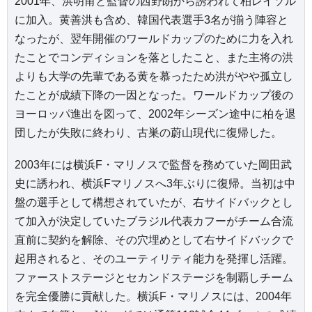
2001年、洪明甫と監督の西野朗から誘われて柏レイソル
に加入。黄善洪も含め、韓国代表選手3名が揃う陣容と
なったが、翌年開催のワールドカップのために力を入れ
たことでコンディションを落としたこと、また主将の洪
よりも大学の先輩である黄を慕ったため洪がやや孤立し
たことが成績下降の一因となった。ワールドカップ後の
ヨーロッパ進出を図って、2002年シーズン途中に柏を退
団したが失敗に終わり、古巣の蔚山現代に復帰した。
2003年には横浜F・マリノスで監督を務めていた岡田武
史に誘われ、横浜Fマリノスへ3年ぶりに復帰。当初は中
盤の選手として構想されていたが、右サイドバックとし
て加入が決定していたブラジル代表カフーがチーム合流
直前に契約を解除、その穴埋めとして右サイドバックで
起用されると、そのユーティリティ能力を発揮し活躍。
ファーストステージとセカンドステージを制覇しチーム
を完全優勝に貢献した。横浜F・マリノスには、2004年