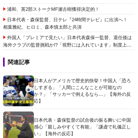
浦和、英2部ストークMF瀬古樹獲得決定的！
日本代表・森保監督、日テレ『24時間テレビ』に出演へ！
相葉雅紀、ヒロミ、森本慎太郎と共演
外国人「プレミアで見たい」日本代表森保一監督、退任後は
海外クラブの監督挑戦か!?「視野には入れています」制度上は
欧州での監督就任が可能【海外の反応】
関連記事
日本人がアメリカで歴史的快挙！中国人「恐ろ
しすぎる」「人間にこんなことが可能なの
か？」「サッカーで例えるなら…」【海外の反
応】
日本代表・森保監督の試合後の振る舞いに中国
感心「親しみやすくて有能」「謙虚で礼儀正し
い」【海外の反応】