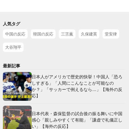
人気タグ
中国の反応
韓国の反応
三笘薫
久保建英
堂安律
大谷翔平
最新記事
日本人がアメリカで歴史的快挙！中国人「恐ろ
しすぎる」「人間にこんなことが可能なの
か？」「サッカーで例えるなら…」【海外の反
応】
日本代表・森保監督の試合後の振る舞いに中国
感心「親しみやすくて有能」「謙虚で礼儀正し
い」【海外の反応】