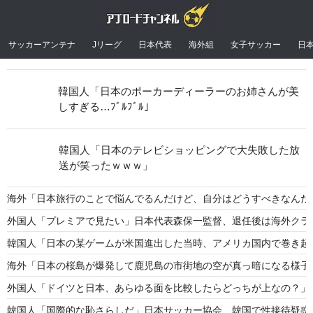
サッカーアンテナ
Jリーグ
日本代表
海外組
女子サッカー
日
韓国人「日本のポーカーディーラーのお姉さんが美
しすぎる…ﾌﾞﾙﾌﾞﾙ」
韓国人「日本のテレビショッピングで大失敗した放
送が笑ったｗｗｗ」
海外「日本旅行のことで悩んでるんだけど、自分はどうすべきなんだ
外国人「プレミアで見たい」日本代表森保一監督、退任後は海外クラ
韓国人「日本の某ゲームが米国進出した当時、アメリカ国内で巻き起
海外「日本の桜島が爆発して鹿児島の市街地の空が真っ暗になる様子
外国人「ドイツと日本、あらゆる面を比較したらどっちが上なの？」
韓国人「国際的な恥さらしだ」日本サッカー協会、韓国で性接待疑惑