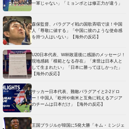
一軍じゃない」「ミョンボとは修正力が違う」
森保監督、パラグアイ戦の国歌斉唱で涙！中国
人「尊敬に値する」「中国に彼のような使命感
を持つ人はいない」【海外の反応】
U20日本代表、W杯敗退後に感謝のメッセージ！
現地感銘「模範となる存在」「来世は日本人と
して生まれたい」「日本に勝ってほしかった」
【海外の反応】
サッカー日本代表、難敵パラグアイと2-2ドロ
ー！中国人「欧州や南米と互角に戦えるアジア
のチームは日本だけ」【海外の反応】
王国ブラジルが韓国に5発大勝「キム・ミンジェ