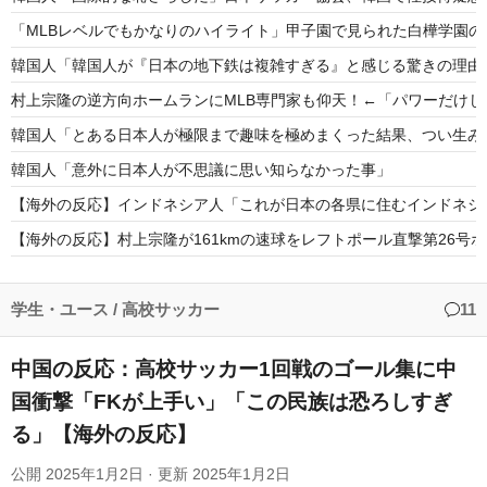
「MLBレベルでもかなりのハイライト」甲子園で見られた白樺学園
韓国人「韓国人が『日本の地下鉄は複雑すぎる』と感じる驚きの理由
村上宗隆の逆方向ホームランにMLB専門家も仰天！←「パワーだけ
韓国人「とある日本人が極限まで趣味を極めまくった結果、つい生み出
韓国人「意外に日本人が不思議に思い知らなかった事」
【海外の反応】インドネシア人「これが日本の各県に住むインドネシ
【海外の反応】村上宗隆が161kmの速球をレフトポール直撃第26号ホ
海外「羨ましい！」日本ならではの夏の風物詩に海外がびっくり仰天
海外「ヨシはGOAT」山本由伸が6回途中無失点！大谷が延長10回に
学生・ユース
/
高校サッカー
11
中国の反応：高校サッカー1回戦のゴール集に中
国衝撃「FKが上手い」「この民族は恐ろしすぎ
る」【海外の反応】
Powered by livedoor 相互RSS
公開
2025年1月2日
· 更新
2025年1月2日