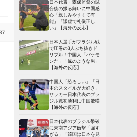
日本代表・森保監督の試
合後の振る舞いに中国感
心「親しみやすくて有
応
能」「謙虚で礼儀正し
い」【海外の反応】
】
37
日本人選手がブラジル戦
で圧巻の3人ぶち抜きド
応
リブル！中国人「バケモ
く
ンだ」「風のような男」
【海外の反応】
中国人「恐ろしい」「日
本のスタイルが大好き」
サッカー日本代表のブラ
ジル戦初勝利に中国驚嘆
【海外の反応】
日本代表のブラジル撃破
に東南アジア衝撃「強す
ぎる」「韓国は日本を見