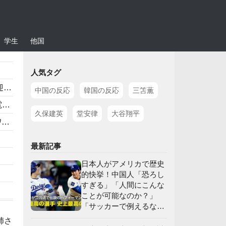
学生
他国
人気タグ
】
中国の反応
韓国の反応
三笘薫
」
久保建英
堂安律
大谷翔平
応
最新記事
日本人がアメリカで歴史
的快挙！中国人「恐ろし
すぎる」「人間にこんな
ことが可能なのか？」
「サッカーで例えるな
ら…」【海外の反応】
姉さ
】