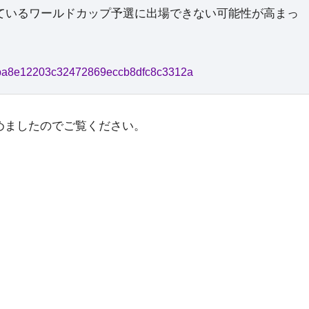
ているワールドカップ予選に出場できない可能性が高まっ
720ba8e12203c32472869eccb8dfc8c3312a
めましたのでご覧ください。