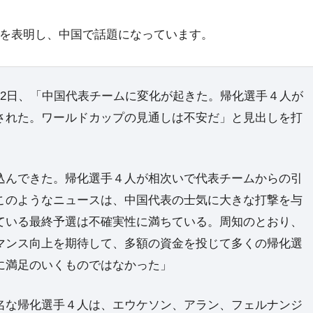
退を表明し、中国で話題になっています。
22日、「中国代表チームに変化が起きた。帰化選手４人が
された。ワールドカップの見通しは不安だ」と見出しを打
込んできた。帰化選手４人が相次いで代表チームからの引
このようなニュースは、中国代表の士気に大きな打撃を与
ている最終予選は不確実性に満ちている。周知のとおり、
マンス向上を期待して、多額の資金を投じて多くの帰化選
に満足のいくものではなかった」
な帰化選手４人は、エウケソン、アラン、フェルナンジ