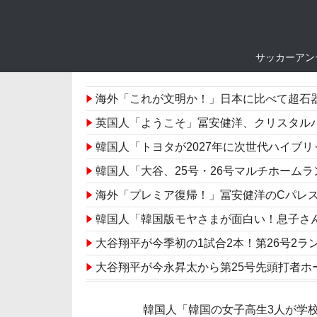
サッカーアン
海外「これが文明か！」日本に比べて超石
英国人「ようこそ」冨安健洋、クリスタルパレス加入が決定
韓国人「トヨタが2027年に次世代ハイブリッド
韓国人「大谷、25号・26号マルチホームランの大活
海外「プレミア復帰！」冨安健洋のCパレ
韓国人「韓国版モヤさまが面白い！息子さ
大谷翔平が今季初の1試合2本！第26号2
大谷翔平が今永昇太から第25号先頭打者ホ
海外「その通り！」日本人ならどこでも発
韓国人「韓国の女子高生3人が学
「万全ならどこでも先発する」冨安健洋クリ