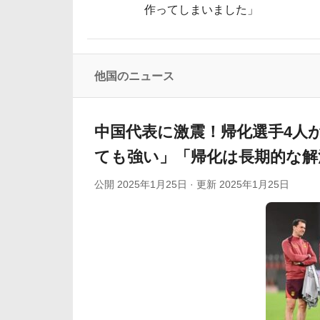
作ってしまいました」
海外の反応：韓国が日本の防衛白書の竹島
韓国人「日本で創業100年を迎えたパンケーキ屋のク
海外「日本の電車旅で最高に気分を上げてくれる
他国のニュース
【海外の反応】「日本人なら誰が好き？」
韓国人「本日チームをサヨナラ負けさせたイ・ジョン
中国代表に激震！帰化選手4人
ても強い」「帰化は長期的な解
公開
2025年1月25日
· 更新
2025年1月25日
Powered by livedoor 相互RSS