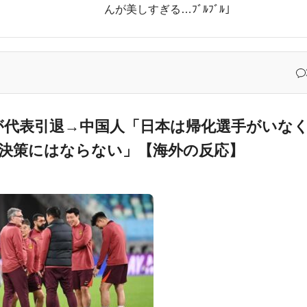
んが美しすぎる…ﾌﾞﾙﾌﾞﾙ」
記述に抗議
オリティをご覧ください…」→「日本人が好きそう…（ﾌﾞﾙﾌﾞﾙ」＝韓国の反
ものがコレ！」→「分かるよ、凄くワクワクする・・・！」【海外の反応
外国人が選んだ人物が予想外すぎたｗ
フの守備、ガチでヤバ過ぎる…」→「のび太レベルの守備ｗｗ」＝韓国の反
が代表引退→中国人「日本は帰化選手がいな
決策にはならない」【海外の反応】