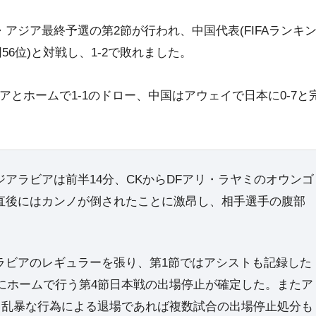
アジア最終予選の第2節が行われ、中国代表(FIFAランキ
56位)と対戦し、1-2で敗れました。
とホームで1-1のドロー、中国はアウェイで日本に0-7と
アラビアは前半14分、CKからDFアリ・ラヤミのオウンゴ
直後にはカンノが倒されたことに激昂し、相手選手の腹部
ビアのレギュラーを張り、第1節ではアシストも記録した
日にホームで行う第4節日本戦の出場停止が確定した。またア
上、乱暴な行為による退場であれば複数試合の出場停止処分も