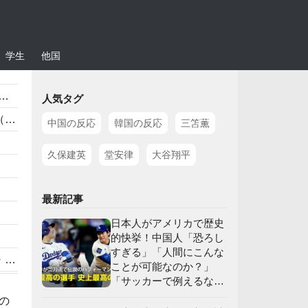
学生
他国
人気タグ
）
中国の反応
韓国の反応
三笘薫
久保建英
堂安律
大谷翔平
」
最新記事
日本人がアメリカで歴史
）
的快挙！中国人「恐ろし
すぎる」「人間にこんな
】
ことが可能なのか？」
「サッカーで例えるな
ら…」【海外の反応】
の