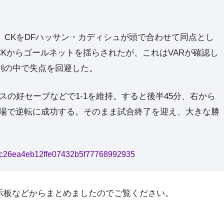
CKをDFハッサン・カディシュが頭で合わせて同点とし
CKからゴールネットを揺らされたが、これはVARが確認し
利の中で失点を回避した。
の好セーブなどで1-1を維持。すると後半45分、右から
壇場で逆転に成功する。そのまま試合終了を迎え、大きな勝
42f1c26ea4eb12ffe07432b5f77768992935
示板などからまとめましたのでご覧ください。