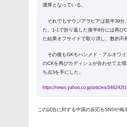
濃厚となっている。
それでもサウジアラビアは前半39分、
た。1-1で折り返した後半8分には再び
た結果オフサイドで取り消し。数的不
その後もGKモハンメド・アルオワイス
のCKを再びカディシュが合わせて土
ち点3を手にした。
https://news.yahoo.co.jp/articles/3462
この試合に対する中国の反応をSNSや掲