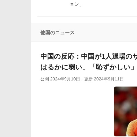
ョン」
韓国人「日本人が絶対に違法駐車をしない本当の理由
トルコ人「日本人まで獲るのか」上田綺世、
海外「なんてこった！」日本とドイツの病
他国のニュース
韓国人「30年前から変わらない日本の女子高生の姿
韓国人「韓国人が日本のラーメンについて勘違い
中国の反応：中国が1人退場の
はるかに弱い」「恥ずかしい」
公開
2024年9月10日
· 更新
2024年9月11日
Powered by livedoor 相互RSS