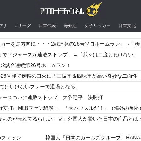
テナ
Jリーグ
日本代表
海外組
女子サッカー
日本文化
の26号ソロホームラン」→「羨ましすぎる 韓国はこんな打者がいなのか」「アジア打者GOAT」【MLB】
ジャースが連敗ストップ！←「我々は二度と負けない」（海外の反応
2試合連続第26号ホームラン！
の26号弾で逆転の口火に「三振率＆四球率が高い奇妙な二面性
ってはいけないプレーで退場となる」
ャースついに連敗ストップ！大谷翔平、決勝打
野安打にMLBファン騒然！←「大ハッスルだ！」（海外の反応
売れてるらしい！ｗ」外国人が驚いた日本の商品とは・・・？【海外の反応
にMLBファン騒然！←「本当に1年目なのか」（海外の反応）
のファッシ
韓国人「日本のガールズグループ、HANA
0キロ攻略のポール直撃弾で首位攻防戦＆元監督メモリアルデー逆転勝利に貢献