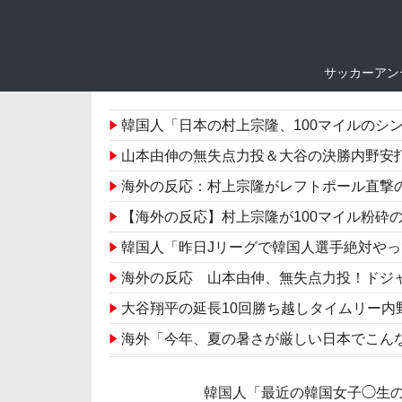
サッカーアン
韓国人「日本の村上宗隆、100マイルのシンカーを逆方向に・・・2戦連発
山本由伸の無失点力投＆大谷の決勝内野安打でド
海外の反応：村上宗隆がレフトポール直撃の
【海外の反応】村上宗隆が100マイル粉砕
韓国人「昨日Jリーグで韓国人選手絶対や
海外の反応 山本由伸、無失点力投！ドジ
大谷翔平の延長10回勝ち越しタイムリー内
海外「今年、夏の暑さが厳しい日本でこんなものが
村上宗隆の今季26号ポール直撃豪快アーチ
韓国人「最近の韓国女子◯生
海外の反応MLB：村上宗隆が2戦連発の26号、16