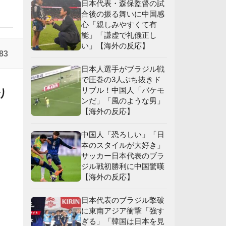
日本代表・森保監督の試
合後の振る舞いに中国感
応
心「親しみやすくて有
】
能」「謙虚で礼儀正し
い」【海外の反応】
83
」
日本人選手がブラジル戦
で圧巻の3人ぶち抜きド
応
リブル！中国人「バケモ
り
ンだ」「風のような男」
【海外の反応】
中国人「恐ろしい」「日
本のスタイルが大好き」
サッカー日本代表のブラ
ジル戦初勝利に中国驚嘆
【海外の反応】
日本代表のブラジル撃破
に東南アジア衝撃「強す
ぎる」「韓国は日本を見