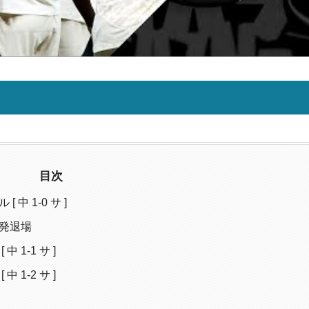
目次
中 1-0 サ ]
一発退場
 1-1 サ ]
 1-2 サ ]