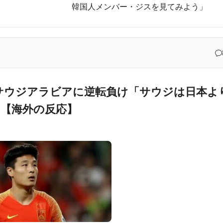
韓国人メンバー・ジスを見てみよう」
がこちら…」→「これが正解」「その通りだ…（ﾌﾞﾙﾌﾞﾙ」＝韓国の反
トルコ名門が巨額の正式オファー！現地サポが騒然！【海外の反応
院食のあまりの差に海外が大騒ぎ
に韓国人が衝撃！何故変わらないデザインの制服や革靴を着用し続けるのか？
していることがこちら…」→「えっ？？？？？？？？？？」＝韓国の反
サウジアラビアに逆転負け「サウジは日本よ
【海外の反応】