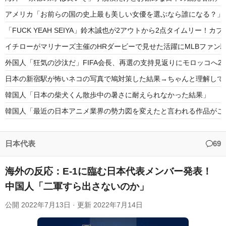
アメリカ「お前らの国の史上最も美しい女優を選ぶなら誰になる？」
「FUCK YEAH SEIYA」鈴木誠也が2アウトから2点タイムリー！
イチローがマリナーズ主催のHRダービーで見せた活躍にMLBファン
外国人「狂気の沙汰だ」FIFA会長、再選の支持見返りにモロッコへ2
日本の新宿駅が怖いネコの写真で鳩対策した結果→ちゃんと理解して
韓国人「日本の柴犬くん散歩中の暑さに耐えられなかった結果」
韓国人「最近の日本アニメ業界の勢力図を変えたと言われる作品がこち
【海外の反応】“新タナスコ”のディアスが地雷すぎる件「大谷と山本
韓国人「韓国サッカー協会関係者が『不適切接待は慣行だった』と衝
日本代表
69
海外の反応：E-1に臨む日本代表メンバー発表！
中国人「二軍すら出さないのか」
Powered by livedoor 相互RSS
公開
2022年7月13日
· 更新
2022年7月14日