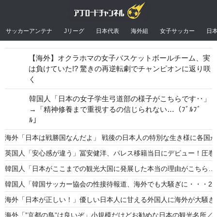
サッカーアンテナ
Jリーグ
日本代表
海外組
女子サッカー
日
【海外】オクラホマの女子バスケットボールチーム、実
は負けていた!? 驚きの再逆転劇でチャンピオンに返り咲
く
韓国人「日本の女子学生弓道部の様子がこちらです‥」
→「精神修養まで重視するの信じられない…（ﾌﾞﾙﾌﾞ
ﾙ」
海外「日本は戦勝国なんだよ」 戦後の日本人の特別な生き様に各国
英国人「安心感が違う」冨安健洋、パレス移籍当日にデビュー！圧巻3
韓国人「日本がここまでの観光大国に発展した本当の理由がこちら…」
韓国人「韓国サッカー協会の性接待報道、海外でも大騒ぎに・・・20
海外「日本が正しい！」優しい日本人に甘える外国人に海外が大騒ぎ
海外「”京都の鳥”は良いぞ」小規模だけどお勧めな日本の観光名所／