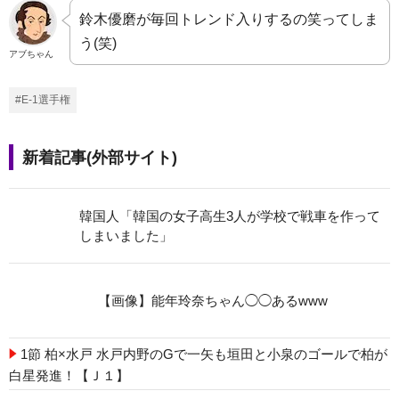
鈴木優磨が毎回トレンド入りするの笑ってしま
う(笑)
アブちゃん
#E-1選手権
新着記事(外部サイト)
韓国人「韓国の女子高生3人が学校で戦車を作って
しまいました」
【画像】能年玲奈ちゃん◯◯あるwww
1節 柏×水戸 水戸内野のGで一矢も垣田と小泉のゴールで柏が
白星発進！【Ｊ１】