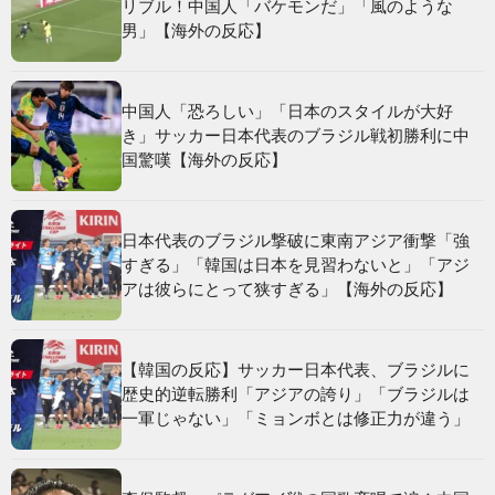
リブル！中国人「バケモンだ」「風のような
男」【海外の反応】
中国人「恐ろしい」「日本のスタイルが大好
き」サッカー日本代表のブラジル戦初勝利に中
国驚嘆【海外の反応】
日本代表のブラジル撃破に東南アジア衝撃「強
すぎる」「韓国は日本を見習わないと」「アジ
アは彼らにとって狭すぎる」【海外の反応】
【韓国の反応】サッカー日本代表、ブラジルに
歴史的逆転勝利「アジアの誇り」「ブラジルは
一軍じゃない」「ミョンボとは修正力が違う」