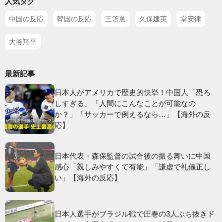
人気タグ
中国の反応
韓国の反応
三笘薫
久保建英
堂安律
大谷翔平
最新記事
日本人がアメリカで歴史的快挙！中国人「恐ろ
しすぎる」「人間にこんなことが可能なの
か？」「サッカーで例えるなら…」【海外の反
応】
日本代表・森保監督の試合後の振る舞いに中国
感心「親しみやすくて有能」「謙虚で礼儀正し
い」【海外の反応】
日本人選手がブラジル戦で圧巻の3人ぶち抜きド