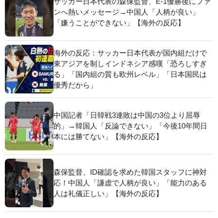
サッカー日本代表の森保監督、E-1優勝後にファ
ンへ熱いメッセージ→中国人「人柄が良い」
「嫌うことができない」【海外の反応】
海外の反応：サッカー日本代表が国内組だけで
東アジアを制しインドネシア感嘆「恐ろしすぎ
る」「国内組の質も欧州レベル」「日本国民は
優秀だから」
中国記者「日韓戦3連敗は中国の3位より屈辱
的」→韓国人「反論できない」「今後10年間日
本には勝てない」【海外の反応】
森保監督、ID確認を求めた韓国スタッフに神対
応！中国人「謙虚で人柄が良い」「能力のある
人は礼儀正しい」【海外の反応】