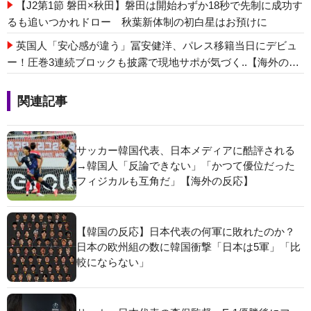
【J2第1節 磐田×秋田】磐田は開始わずか18秒で先制に成功す
るも追いつかれドロー 秋葉新体制の初白星はお預けに
英国人「安心感が違う」冨安健洋、パレス移籍当日にデビュ
ー！圧巻3連続ブロックも披露で現地サポが気づく..【海外の反
応】
関連記事
サッカー韓国代表、日本メディアに酷評される
→韓国人「反論できない」「かつて優位だった
フィジカルも互角だ」【海外の反応】
【韓国の反応】日本代表の何軍に敗れたのか？
日本の欧州組の数に韓国衝撃「日本は5軍」「比
較にならない」