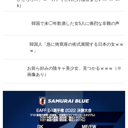
ﾙ」
韓国で未◯年飲酒した女5人に痛烈な非難の声
韓国人「急に猗窩座の術式展開する日本の女ｗｗ
ｗ」
お前ら好みの陰キャ美少女、見つかるｗｗｗ（※
画像あり）