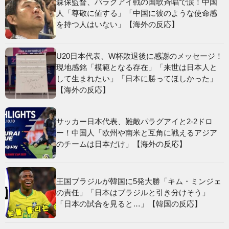
森保監督、パラグアイ戦の国歌斉唱で涙！中国
人「尊敬に値する」「中国に彼のような使命感
を持つ人はいない」【海外の反応】
U20日本代表、W杯敗退後に感謝のメッセージ！
現地感銘「模範となる存在」「来世は日本人と
して生まれたい」「日本に勝ってほしかった」
【海外の反応】
サッカー日本代表、難敵パラグアイと2-2ドロ
ー！中国人「欧州や南米と互角に戦えるアジア
のチームは日本だけ」【海外の反応】
王国ブラジルが韓国に5発大勝「キム・ミンジェ
の責任」「日本はブラジルと引き分けそう」
「日本の試合を見ると…」【韓国の反応】