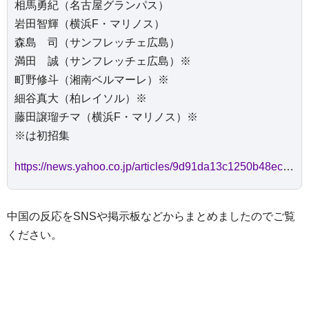
相馬勇紀（名古屋グランパス）
岩田智輝（横浜F・マリノス）
森島 司（サンフレッチェ広島）
満田 誠（サンフレッチェ広島）※
町野修斗（湘南ベルマーレ）※
細谷真大（柏レイソル）※
藤田譲瑠チマ（横浜F・マリノス）※
※は初招集
https://news.yahoo.co.jp/articles/9d91da13c1250b48eca94821a227f12604b4d0be
中国の反応をSNSや掲示板などからまとめましたのでご覧
ください。