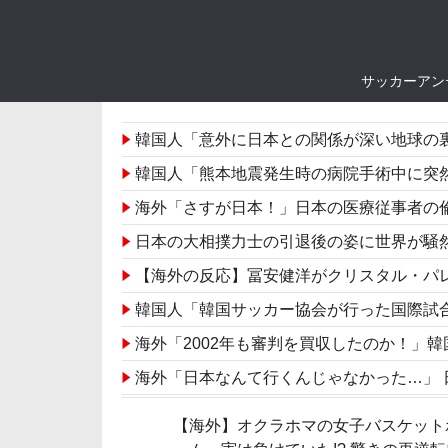
サッカーアン
韓国人「意外に日本との関係が深い地球の裏側
韓国人「熊本地震発生時の病院手術中に突
海外「さすが日本！」日本の医療従事者の
日本の大相撲力士の引退後の姿に世界が騒
【海外の反応】冨安健洋がクリスタル・パ
韓国人「韓国サッカー協会が行った国際試合の◯的接
海外「2002年も審判を買収したのか！」韓国
海外「日本なんて行くんじゃなかった…」 日
中国人「サッカーW杯 日本紙がブラジル戦のベン
【海外】オクラホマの女子バスケット
【激震】韓国人「韓国サッカー協会、W杯・五輪で複数