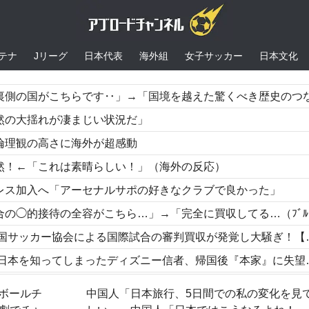
テナ
Jリーグ
日本代表
海外組
女子サッカー
日本文化
の国がこちらです‥」→「国境を越えた驚くべき歴史のつながり‥
然の大揺れが凄まじい状況だ」
倫理観の高さに海外が超感動
然！←「これは素晴らしい！」（海外の反応）
レス加入へ「アーセナルサポの好きなクラブで良かった」
待の全容がこちら…」→「完全に買収してる…（ﾌﾞﾙﾌﾞﾙ」＝韓国の反
サッカー協会による国際試合の審判買収が発覚し大騒ぎ！【海外の反応】
本を知ってしまったディズニー信者、帰国後『本家』に失望する事態に
チ横の録音を公開」 中国人「森保一は正しかった」「後知恵の諸葛亮ばかり
ボールチ
中国人「日本旅行、5日間での私の変化を見
回の性接待を行い審判を買収していたことが発覚…（ﾌﾞﾙﾌﾞﾙ」＝韓国の反