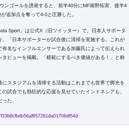
ウンゴールを誘発すると、前半40分にMF南野拓実、後半4
勢が追加点を奪って4-0と圧勝した。
a Sport」は公式X（旧ツイッター）で、日本人サポータ
介。「日本サポーターが試合後に清掃を実施する。これが
で有名なインフルエンサーである加藤氏によって伝えられ
ンタビューを掲載。「模範にするべき価値がある！」と称
にスタジアムを清掃する活動はこれまでも世界で脚光を
この試合でも熱狂的な応援を見せていたインドネシアも、
だった。
b477f33b8cfbdb56af857261da01706df54d