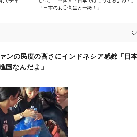
転劇でチャ
しい」 中国人「日本ではこうなるよね！」
「日本の女◯高生と一緒！」
会がW杯・五輪予選で審判に◯的接待、高官の発言に批判殺到【海外の反応
ムランもド軍6連敗【MLB】
不祥事！W杯予選でレフリーへの不適切接待発覚！海外騒然！【海外の反応
チームはまさかの6連敗、ドジャース対カブス戦・実況スレの翻訳（海外の反応）
た」日本旅行で食べた変わった食べ物に対する海外の反応
ァンの民度の高さにインドネシア感銘「日
進国なんだよ」