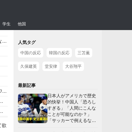
学生
他国
」
人気タグ
中国の反応
韓国の反応
三笘薫
久保建英
堂安律
大谷翔平
最新記事
応
日本人がアメリカで歴史
的快挙！中国人「恐ろし
すぎる」「人間にこんな
ことが可能なのか？」
「サッカーで例えるな
」
て欲
ら…」【海外の反応】
応