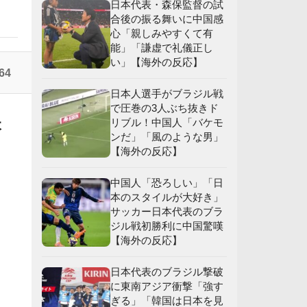
日本代表・森保監督の試
合後の振る舞いに中国感
】
心「親しみやすくて有
能」「謙虚で礼儀正し
い」【海外の反応】
】
64
日本人選手がブラジル戦
で圧巻の3人ぶち抜きド
リブル！中国人「バケモ
本
ンだ」「風のような男」
【海外の反応】
中国人「恐ろしい」「日
本のスタイルが大好き」
サッカー日本代表のブラ
ジル戦初勝利に中国驚嘆
【海外の反応】
日本代表のブラジル撃破
に東南アジア衝撃「強す
ぎる」「韓国は日本を見