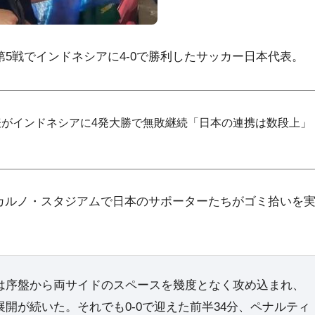
第5戦でインドネシアに4-0で勝利したサッカー日本代表。
がインドネシアに4発大勝で無敗継続「日本の連携は数段上」
カルノ・スタジアムで日本のサポーターたちがゴミ拾いを
は序盤から両サイドのスペースを幾度となく攻め込まれ、
開が続いた。それでも0-0で迎えた前半34分、ペナルティ