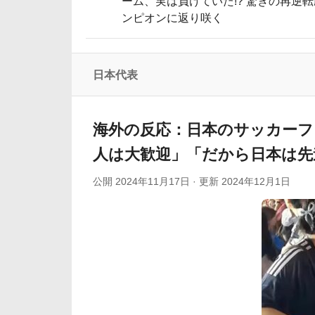
ーム、実は負けていた!? 驚きの再逆
ンピオンに返り咲く
「そうやって笛を吹かせるんだよ」韓国サッカー協
【海外の反応】大谷翔平が第25・26号ホー
外国人「2002年W杯は?」韓国サッカーに衝撃的
日本代表
大谷翔平が25＆26号ホームラン、3安打の猛打賞も
海外「日本で初めて梅干しなるものを食べ
海外の反応：日本のサッカーフ
人は大歓迎」「だから日本は先
公開
2024年11月17日
· 更新
2024年12月1日
Powered by livedoor 相互RSS