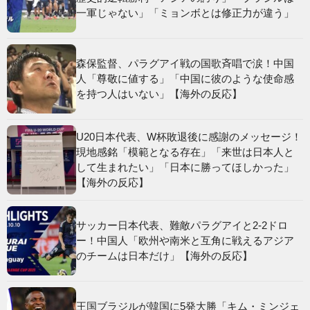
一軍じゃない」「ミョンボとは修正力が違う」
森保監督、パラグアイ戦の国歌斉唱で涙！中国
人「尊敬に値する」「中国に彼のような使命感
を持つ人はいない」【海外の反応】
U20日本代表、W杯敗退後に感謝のメッセージ！
現地感銘「模範となる存在」「来世は日本人と
して生まれたい」「日本に勝ってほしかった」
【海外の反応】
サッカー日本代表、難敵パラグアイと2-2ドロ
ー！中国人「欧州や南米と互角に戦えるアジア
のチームは日本だけ」【海外の反応】
王国ブラジルが韓国に5発大勝「キム・ミンジェ