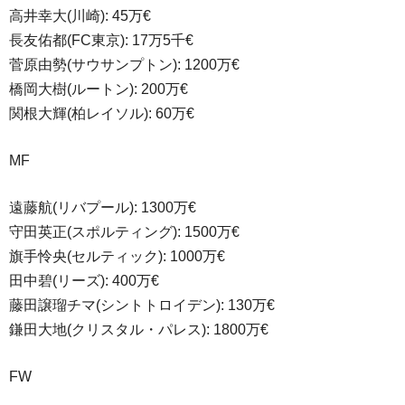
高井幸大(川崎): 45万€
長友佑都(FC東京): 17万5千€
菅原由勢(サウサンプトン): 1200万€
橋岡大樹(ルートン): 200万€
関根大輝(柏レイソル): 60万€
MF
遠藤航(リバプール): 1300万€
守田英正(スポルティング): 1500万€
旗手怜央(セルティック): 1000万€
田中碧(リーズ): 400万€
藤田譲瑠チマ(シントトロイデン): 130万€
鎌田大地(クリスタル・パレス): 1800万€
FW