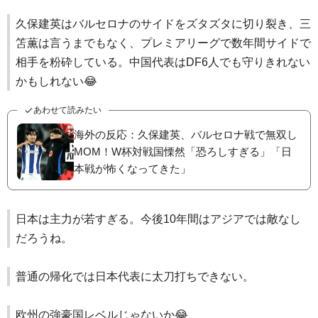
久保建英はバルセロナのサイドをズタズタに切り裂き、三
笘薫は言うまでもなく、プレミアリーグで数年間サイドで
相手を粉砕している。中国代表はDF6人でも守りきれない
かもしれない😂
あわせて読みたい
海外の反応：久保建英、バルセロナ戦で無双し
MOM！W杯対戦国慄然「恐ろしすぎる」「日
本戦が怖くなってきた」
日本は主力が若すぎる。今後10年間はアジアでは敵なし
だろうね。
普通の帰化では日本代表に太刀打ちできない。
欧州の強豪国レベルじゃないか😂