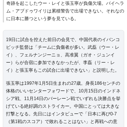
奇跡を起こしたウー・レイと張玉寧が負傷欠場。バイヘラ
ム・アブドゥワイリは累積警告で出場できない。それなの
に日本に勝つという夢を見ている。
19日に試合を控えた前日の会見で、中国代表のイバンコ
ビッチ監督は「チームに負傷者が多い。武磊（ウー・レ
イ）、フェルナンジーニョ、高准翼（ガオ・ジュンイ
ー）らが合宿に参加できなかったが、李磊（リー・レ
イ）と張玉寧もこの試合に出場できない」と説明した。
張玉寧は1997年1月5日生まれの27歳。身長186センチの
体格のいいセンターフォワードで、10月15日のインドネ
シア戦、11月14日のバーレーン戦でいずれも決勝点を挙
げている絶好調のストライカー。中国にとっては大きな
打撃となる。先日にはインタビューで「日本に再び0-7
（第1戦のスコア）で敗れることはない」と再戦への意