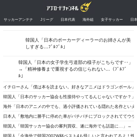
サッカーアンテナ
Jリーグ
日本代表
海外組
女子サッカー
日
韓国人「日本のポーカーディーラーのお姉さんが美
しすぎる…ﾌﾞﾙﾌﾞﾙ」
韓国人「日本の女子学生弓道部の様子がこちらです‥」
→「精神修養まで重視するの信じられない…（ﾌﾞﾙﾌﾞ
ﾙ」
イチローさん「僕は本を読まない。好きなアニメはドラゴンボール」
韓国人「日本のサッカー協会も性接待やってるんじゃないですか？」
海外「日本のアニメの中でも、過小評価されている隠れた名作といえ
日本人「敷地内に勝手に停めた車がバチバチにブロックされててウケ
韓国人「韓国サッカー協会の審判買収、遂に海外でも話題に…」→「20
韓国人「今海外で韓国2002W杯ベスト4も怪しいと言われてるよ！