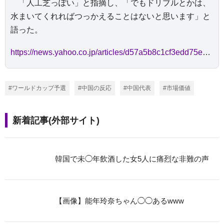
「人工芝っぽい」と指摘し、「でもドリブルとかは、
水まいてくれればつっかえることはないと思います」と
語った。
https://news.yahoo.co.jp/articles/d57a5b8c1cf3edd75ea6a8690ebbadbc0b2034ec
#ワールドカップ予選
#中国の反応
#中国代表
#市場価値
新着記事(外部サイト)
韓国で未◯年飲酒した女5人に痛烈な非難の声
【画像】能年玲奈ちゃん◯◯あるwww