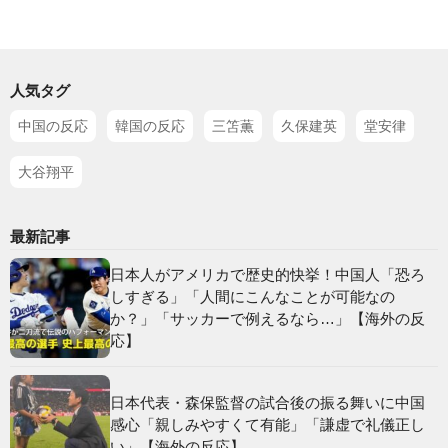
人気タグ
中国の反応
韓国の反応
三笘薫
久保建英
堂安律
大谷翔平
最新記事
日本人がアメリカで歴史的快挙！中国人「恐ろ
しすぎる」「人間にこんなことが可能なの
か？」「サッカーで例えるなら…」【海外の反
応】
日本代表・森保監督の試合後の振る舞いに中国
感心「親しみやすくて有能」「謙虚で礼儀正し
い」【海外の反応】