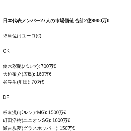
日本代表メンバー27人の市場価値 合計2億8900万€
※単位はユーロ(€)
GK
鈴木彩艶(パルマ): 700万€
大迫敬介(広島): 160万€
谷晃生(町田): 70万€
DF
板倉滉(ボルシアMG): 1500万€
町田浩樹(ユニオンSG): 1000万€
瀬古歩夢(グラスホッパー): 150万€