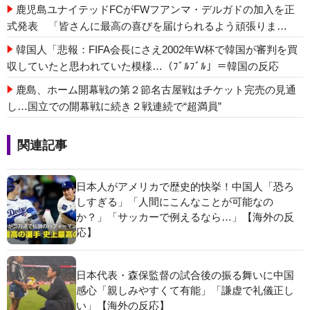
鹿児島ユナイテッドFCがFWフアンマ・デルガドの加入を正
式発表 「皆さんに最高の喜びを届けられるよう頑張りま
す！」
韓国人「悲報：FIFA会長にさえ2002年W杯で韓国が審判を買
収していたと思われていた模様…（ﾌﾞﾙﾌﾞﾙ」＝韓国の反応
鹿島、ホーム開幕戦の第２節名古屋戦はチケット完売の見通
し…国立での開幕戦に続き２戦連続で“超満員”
関連記事
日本人がアメリカで歴史的快挙！中国人「恐ろ
しすぎる」「人間にこんなことが可能なの
か？」「サッカーで例えるなら…」【海外の反
応】
日本代表・森保監督の試合後の振る舞いに中国
感心「親しみやすくて有能」「謙虚で礼儀正し
い」【海外の反応】