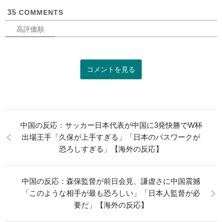
可
35
COMMENTS
高評価順
コメントを見る
中国の反応：サッカー日本代表が中国に3発快勝でW杯
出場王手「久保が上手すぎる」「日本のパスワークが
恐ろしすぎる」【海外の反応】
中国の反応：森保監督が前日会見、謙虚さに中国震撼
「このような相手が最も恐ろしい」「日本人監督が必
要だ」【海外の反応】