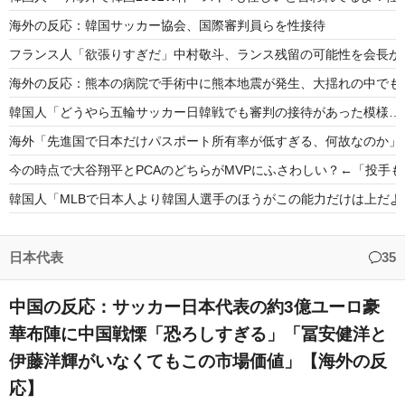
海外の反応：韓国サッカー協会、国際審判員らを性接待
フランス人「欲張りすぎだ」中村敬斗、ランス残留の可能性を会長が示
海外の反応：熊本の病院で手術中に熊本地震が発生、大揺れの中でも
韓国人「どうやら五輪サッカー日韓戦でも審判の接待があった模様…」
海外「先進国で日本だけパスポート所有率が低すぎる、何故なのか」
今の時点で大谷翔平とPCAのどちらがMVPにふさわしい？←「投手
韓国人「MLBで日本人より韓国人選手のほうがこの能力だけは上だよ
「ヴィニ、どうか移籍してくれ」モウリーニョ監督の「スタイル」発
【海外の反応】今永昇太のユーモアが全米を笑わす【MLB】
日本代表
35
中国の反応：サッカー日本代表の約3億ユーロ豪
華布陣に中国戦慄「恐ろしすぎる」「冨安健洋と
伊藤洋輝がいなくてもこの市場価値」【海外の反
Powered by livedoor 相互RSS
応】