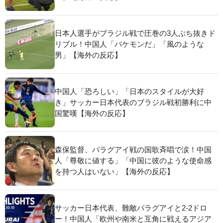
日本人選手がブラジル戦で圧巻の3人ぶち抜きド
リブル！中国人「バケモンだ」「風のような
男」【海外の反応】
中国人「恐ろしい」「日本のスタイルが大好
き」サッカー日本代表のブラジル戦初勝利に中
国驚嘆【海外の反応】
森保監督、パラグアイ戦の国歌斉唱で涙！中国
人「尊敬に値する」「中国に彼のような使命感
を持つ人はいない」【海外の反応】
サッカー日本代表、難敵パラグアイと2-2ドロ
ー！中国人「欧州や南米と互角に戦えるアジア