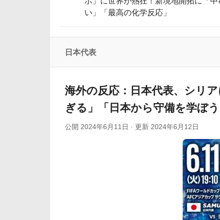
ボ」に世界が熱狂！新境地開拓に「中
い」「最高の化学反応」
海外「さすが日本！」日本とドイツの仕事
大谷翔平の今季中の投手復帰絶望か？←「
【海外の反応】ベトナム人「ベトナムは先
日本代表
海外「選手の反発が楽しみ」モウリーニョ
海外10代「日本を好意的に見ている？それ
海外の反応：日本代表、シリア
ぎる」「日本から守備を学ぼう
公開
2024年6月11日
· 更新
2024年6月12日
Powered by livedoor 相互RSS