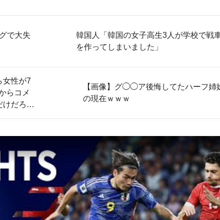
グで大失
韓国人「韓国の女子高生3人が学校で戦
を作ってしまいました」
ら女性が7
【画像】グ◯◯ア後悔してたハーフ姉
からコメ
の現在ｗｗｗ
だけだろ」