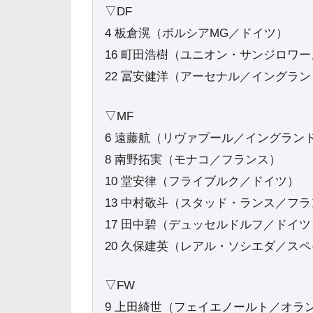
▽DF
4 板倉滉（ボルシアMG／ドイツ）
16 町田浩樹（ユニオン・サンジロワ
22 冨安健洋（アーセナル／イングラン
▽MF
6 遠藤航（リヴァプール／イングラン
8 南野拓実（モナコ／フランス）
10 堂安律（フライブルク／ドイツ）
13 中村敬斗（スタッド・ランス／フ
17 田中碧（デュッセルドルフ／ドイツ
20 久保建英（レアル・ソシエダ／ス
▽FW
9 上田綺世（フェイエノールト／オラ