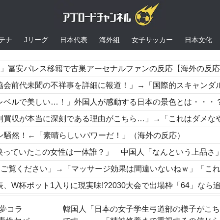
テナ
Jリーグ
日本代表
海外組
女子サッカー
日本文化
う」冨安パレス移籍で古巣アーセナルファンの反応【海外の反
未聞の不祥事を詳細に報道！」→「国際的スキャンダルに発展してしまう‥
で美しい…！」外国人が感動する日本の景色とは・・・？【海外の反応
深刻である理由がこちら…」→「これはダメなやつ…（ﾌﾞﾙﾌﾞﾙ」＝韓国の反
ァン騒然！←「素晴らしいパワーだ！」（海外の反応）
の女性は一体誰？」 中国人「なんという上品さ」「どう見ても一般人ではない
さい」→「マッサージ効果は間違いないねｗ」「これが本当のベッドサッカーだ
味!?2030大会で出場枠「64」なら追い風に！アメリカ人もポット1争いに熱視線！【海外の反応
の衝撃的な接待リストに衝撃の声！」→「日本人審判の名前が次々と明るみに‥
「夢コラ
韓国人「日本の女子学生弓道部の様子がこ
医療チーム、海外でも凄すぎると絶賛