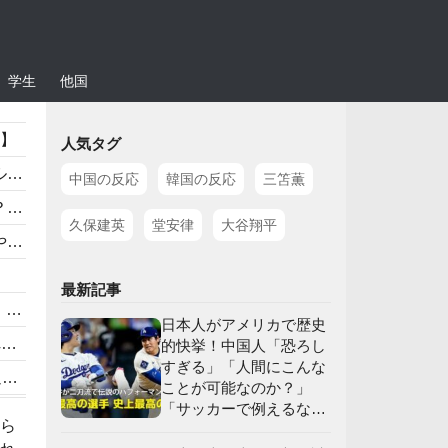
学生
他国
応】
人気タグ
」
中国の反応
韓国の反応
三笘薫
】
久保建英
堂安律
大谷翔平
応
最新記事
」
日本人がアメリカで歴史
」
的快挙！中国人「恐ろし
すぎる」「人間にこんな
】
ことが可能なのか？」
「サッカーで例えるな
」
ちら
ら…」【海外の反応】