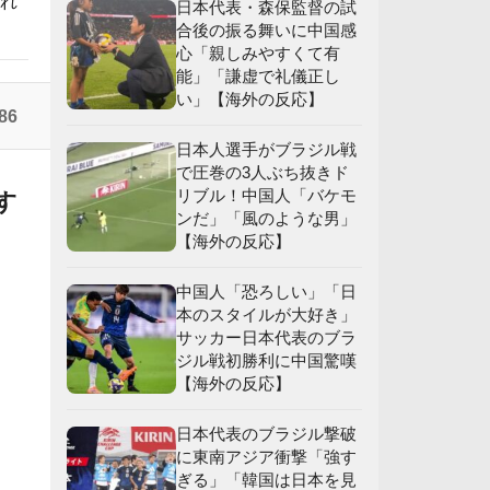
られ
日本代表・森保監督の試
合後の振る舞いに中国感
心「親しみやすくて有
能」「謙虚で礼儀正し
い」【海外の反応】
86
日本人選手がブラジル戦
で圧巻の3人ぶち抜きド
リブル！中国人「バケモ
す
ンだ」「風のような男」
【海外の反応】
中国人「恐ろしい」「日
本のスタイルが大好き」
サッカー日本代表のブラ
ジル戦初勝利に中国驚嘆
【海外の反応】
日本代表のブラジル撃破
に東南アジア衝撃「強す
ぎる」「韓国は日本を見