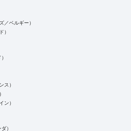
ーズ／ベルギー）
ド）
ド）
ランス）
）
ペイン）
ンダ）