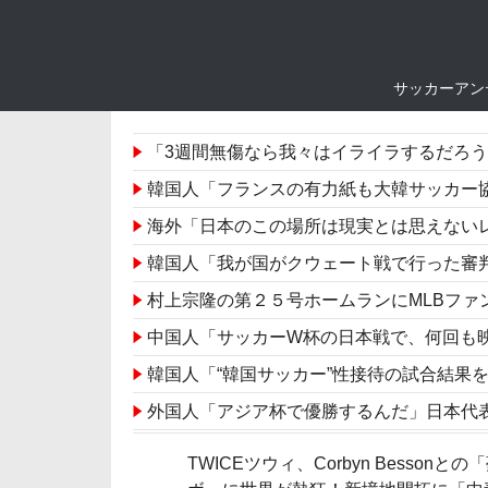
サッカーアン
「3週間無傷なら我々はイライラするだろ
韓国人「フランスの有力紙も大韓サッカー協会前代
海外「日本のこの場所は現実とは思えないレベル
韓国人「我が国がクウェート戦で行った審判買収が本当に
村上宗隆の第２５号ホームランにMLBフ
中国人「サッカーW杯の日本戦で、何回も映っていたこ
韓国人「“韓国サッカー”性接待の試合結果をご覧くだ
外国人「アジア杯で優勝するんだ」日本代表、W杯ポット1入りに現実
韓国人「日本人審判も多数含まれていたサッカー協会
TWICEツウィ、Corbyn Bessonとの
大地震が起きても手術をやり遂げる日本の