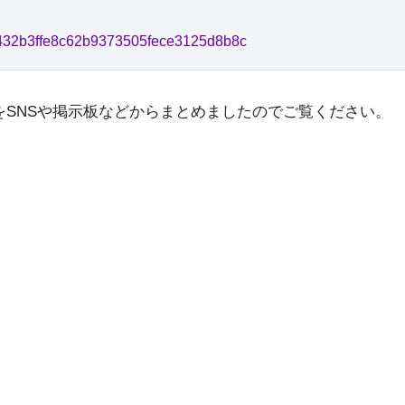
44a432b3ffe8c62b9373505fece3125d8b8c
SNSや掲示板などからまとめましたのでご覧ください。