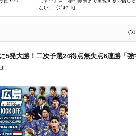
毒性ヤバ
です‥」→「精神修養まで重視するの信じ
ない…（ﾌﾞﾙﾌﾞﾙ」
効率の差が分かる数字に海外が大騒ぎ
打者専念で構わないぞ」（海外の反応）
進国よりも数学に秀でているのになぜ後進国なんだ？」
1
がレアル・に導入した新ルール（海外の反応）
とも否定的に見ている？投票結果がこちら」
に5発大勝！二次予選24得点無失点6連勝「強
」