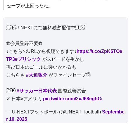
セーブが上回ったね。
🇯🇵U-NEXTにて無料独占配信中🇺🇸
⚽️会員登録不要⚽️
↓こちらのURLから視聴できます↓
https://t.co/ZpK5TOe
TP3
#プリシック
がスピードを生かし
再び日本のゴールに襲いかかるも
こちらも
#大迫敬介
がファインセーブ🖐️
🇯🇵
#サッカー日本代表
国際親善試合
⚔️ 日本vアメリカ
pic.twitter.com/2xJ68eghGr
— U-NEXTフットボール (@UNEXT_football)
Septembe
r 10, 2025