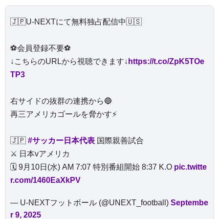
🇯🇵U-NEXTにて無料独占配信中🇺🇸
⚽️会員登録不要⚽️
↓こちらのURLから視聴できます↓
https://t.co/ZpK5TOe
TP3
右サイドの抜群の連携から🔵
再三アメリカゴールを脅かす⚡️
🇯🇵
#サッカー日本代表
国際親善試合
⚔️ 日本vアメリカ
🗓️ 9月10日(水) AM 7:07 特別番組開始 8:37 K.O
pic.twitte
r.com/1460EaXkPV
— U-NEXTフットボール (@UNEXT_football)
Septembe
r 9, 2025