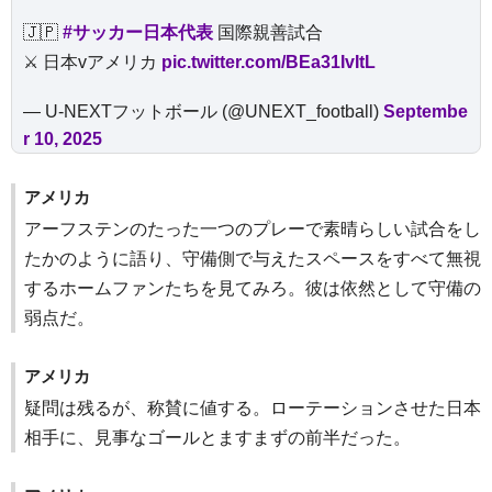
🇯🇵
#サッカー日本代表
国際親善試合
⚔️ 日本vアメリカ
pic.twitter.com/BEa31IvItL
— U-NEXTフットボール (@UNEXT_football)
Septembe
r 10, 2025
アメリカ
アーフステンのたった一つのプレーで素晴らしい試合をし
たかのように語り、守備側で与えたスペースをすべて無視
するホームファンたちを見てみろ。彼は依然として守備の
弱点だ。
アメリカ
疑問は残るが、称賛に値する。ローテーションさせた日本
相手に、見事なゴールとますまずの前半だった。