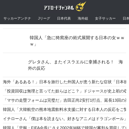
サッカーアンテナ
Jリーグ
日本代表
海外組
女子サッカー
日
韓国人「急に猗窩座の術式展開する日本の女ｗｗ
ｗ」
グレタさん、またイスラエルに拿捕される！ 海
外の反応
海外「あるある！」日本を旅行した外国人が患う新たな症状「日本後P
「投資回収は無理と言ってた奴らはどこ？」ドジャースが史上初の収
「マサの走塁フォームは完璧だ」吉田正尚2安打1打点、延長13回の死
韓国人「大韓航空の熊本地震飲料水支援に対する日本人の反応をご覧
イチローさん「僕は本を読まない。好きなアニメはドラゴンボール」
韓国人「悲報：FIFA会長にさえ2002年W杯で韓国が審判を買収してい