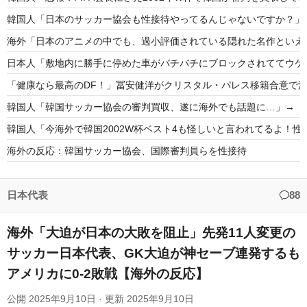
韓国人「日本のサッカー協会も性接待やってるんじゃないですか？」
海外「日本のアニメの中でも、過小評価されている隠れた名作といえ
日本人「敷地内に勝手に停めた車がバチバチにブロックされててウケ
「健康なら最高のDF！」冨安健洋がクリスタル・パレス移籍合意で
韓国人「韓国サッカー協会の審判買収、遂に海外でも話題に…」→「20
韓国人「今海外で韓国2002W杯ベスト4も怪しいと言われてるよ！
海外の反応：韓国サッカー協会、国際審判員らを性接待
フランス人「欲張りすぎだ」中村敬斗、ランス残留の可能性を会長が示
海外の反応：熊本の病院で手術中に熊本地震が発生、大揺れの中でも
日本代表
88
海外「大迫が日本の大敗を阻止」先発11人変更の
サッカー日本代表、GK大迫が神セーブ連発するも
アメリカに0-2敗戦【海外の反応】
Powered by livedoor 相互RSS
公開
2025年9月10日
· 更新
2025年9月10日