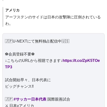
アメリカ
アーフステンのサイドは日本の攻撃陣に圧倒されている
わ。
🇯🇵U-NEXTにて無料独占配信中🇺🇸
⚽️会員登録不要⚽️
↓こちらのURLから視聴できます↓
https://t.co/ZpK5TOe
TP3
試合開始早々、日本代表に
ビッグチャンス‼️
🇯🇵
#サッカー日本代表
国際親善試合
⚔️ 日本vアメリカ