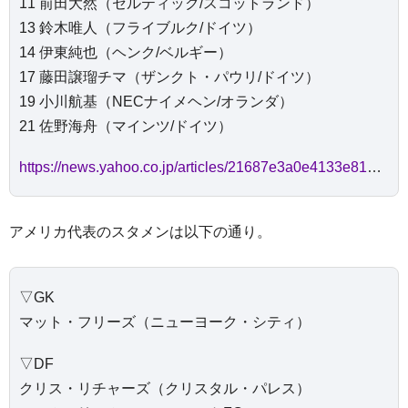
11 前田大然（セルティック/スコットランド）
13 鈴木唯人（フライブルク/ドイツ）
14 伊東純也（ヘンク/ベルギー）
17 藤田譲瑠チマ（ザンクト・パウリ/ドイツ）
19 小川航基（NECナイメヘン/オランダ）
21 佐野海舟（マインツ/ドイツ）
https://news.yahoo.co.jp/articles/21687e3a0e4133e810f2143d722f0768ea3ce465
アメリカ代表のスタメンは以下の通り。
▽GK
マット・フリーズ（ニューヨーク・シティ）
▽DF
クリス・リチャーズ（クリスタル・パレス）