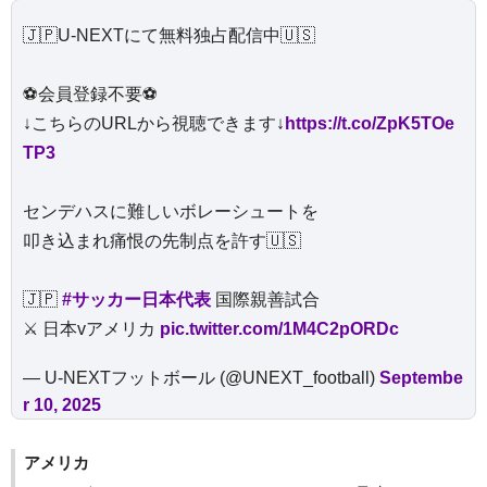
🇯🇵U-NEXTにて無料独占配信中🇺🇸
⚽️会員登録不要⚽️
↓こちらのURLから視聴できます↓
https://t.co/ZpK5TOe
TP3
センデハスに難しいボレーシュートを
叩き込まれ痛恨の先制点を許す🇺🇸
🇯🇵
#サッカー日本代表
国際親善試合
⚔️ 日本vアメリカ
pic.twitter.com/1M4C2pORDc
— U-NEXTフットボール (@UNEXT_football)
Septembe
r 10, 2025
アメリカ