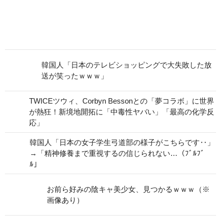
韓国人「日本のテレビショッピングで大失敗した放
送が笑ったｗｗｗ」
TWICEツウィ、Corbyn Bessonとの「夢コラボ」に世界
が熱狂！新境地開拓に「中毒性ヤバい」「最高の化学反
応」
韓国人「日本の女子学生弓道部の様子がこちらです‥」
→「精神修養まで重視するの信じられない…（ﾌﾞﾙﾌﾞ
ﾙ」
お前ら好みの陰キャ美少女、見つかるｗｗｗ（※
画像あり）