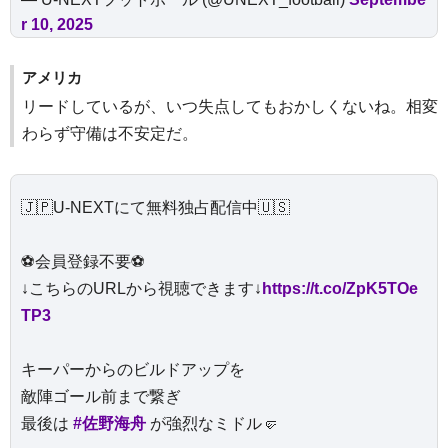
r 10, 2025
アメリカ
リードしているが、いつ失点してもおかしくないね。相変
わらず守備は不安定だ。
🇯🇵U-NEXTにて無料独占配信中🇺🇸
⚽️会員登録不要⚽️
↓こちらのURLから視聴できます↓
https://t.co/ZpK5TOe
TP3
キーパーからのビルドアップを
敵陣ゴール前まで繋ぎ
最後は
#佐野海舟
が強烈なミドル🤛