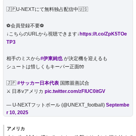
🇯🇵U-NEXTにて無料独占配信中🇺🇸
⚽️会員登録不要⚽️
↓こちらのURLから視聴できます↓
https://t.co/ZpK5TOe
TP3
相手のミスから
#伊東純也
が決定機を迎えるも
シュートは惜しくもキーパー正面🧤
🇯🇵
#サッカー日本代表
国際親善試合
⚔️ 日本vアメリカ
pic.twitter.com/zFIUC0itGV
— U-NEXTフットボール (@UNEXT_football)
Septembe
r 10, 2025
アメリカ