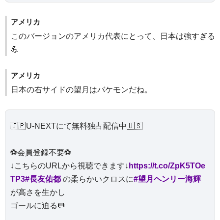
アメリカ
このバージョンのアメリカ代表にとって、日本は強すぎる
💪
アメリカ
日本の右サイドの望月はバケモンだね。
🇯🇵U-NEXTにて無料独占配信中🇺🇸
⚽️会員登録不要⚽️
↓こちらのURLから視聴できます↓
https://t.co/ZpK5TOe
TP3
#長友佑都
の柔らかいクロスに
#望月ヘンリー海輝
が高さを生かし
ゴールに迫る🥅