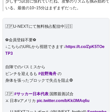
少しずつ試合に慣れていたね。攻撃のリズムも掴み始めて
いる。最後の10~15分はまずまずだった。
🇯🇵U-NEXTにて無料独占配信中🇺🇸
⚽️会員登録不要⚽️
↓こちらのURLから視聴できます↓
https://t.co/ZpK5TOe
TP3
自陣でのパスミスから
ピンチを迎えるも
#佐野海舟
の
身体を張ったブロックで失点を阻止🛑
🇯🇵
#サッカー日本代表
国際親善試合
⚔️ 日本vアメリカ
pic.twitter.com/bKki3MAq6u
— U-NEXTフットボール (@UNEXT_football)
Septembe