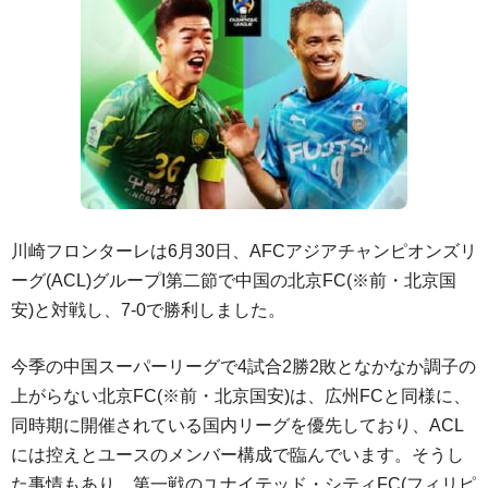
川崎フロンターレは6月30日、AFCアジアチャンピオンズリ
ーグ(ACL)グループI第二節で中国の北京FC(※前・北京国
安)と対戦し、7-0で勝利しました。
今季の中国スーパーリーグで4試合2勝2敗となかなか調子の
上がらない北京FC(※前・北京国安)は、広州FCと同様に、
同時期に開催されている国内リーグを優先しており、ACL
には控えとユースのメンバー構成で臨んでいます。そうし
た事情もあり、第一戦のユナイテッド・シティFC(フィリピ