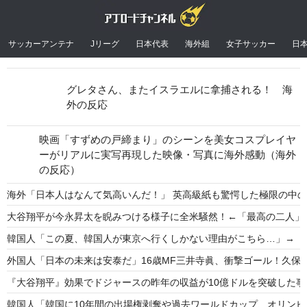
サッカーアンテナ
Jリーグ
日本代表
海外組
女子サッカー
日
グレタさん、またイスラエルに拿捕される！ 海
外の反応
映画「すずめの戸締まり」のシーンを美女コスプレイヤ
ーがリアルに実写再現した映像・写真に海外感動（海外
の反応）
海外「日本人はなんて気高いんだ！」 英高級紙も驚愕した極限の中
大谷翔平が今永昇太を睨みつける様子に全米騒然！←「最高の二人」
韓国人「この夏、韓国人が東京へ行くしかない理由がこちら…」→「快
外国人「日本の未来は安泰だ」16歳MF三井寺眞、衝撃ゴール！久保
『大谷翔平』効果でドジャースの昨年の収益が10億ドルを突破した
韓国人「韓国に10年間の出場権剥奪や過去ワールドカップ、オリンピ