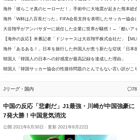
海外「彼らこそ真のヒーローだ！」手術中に大地震が起きた熊本総合
海外「W杯は八百長だった」FIFA会長支持を表明したサッカー協会
大谷翔平がアンバサダーに就任した企業に世界が騒然！←「酷いアイ
【海外の反応】米番記者「ドジャースは大谷翔平株式会社だ」【MLB
海外「あるある！」日本を旅行した外国人が患う新たな症状「日本後P
韓国人「韓国人の日本への好感度が最高記録を達成した理由」
韓国人「韓国サッカー協会の性接待問題のとんでもない言い訳がこちら
韓国が独自開発したと自慢する甘いトマト、実はそこら辺のトマトに
海外「絶対行きたくない国は？」かなりの割合であの国を挙げられる
Jリーグ・国内
78
中国の反応「悲劇だ」J1最強・川崎が中国強豪に
7発大勝！中国意気消沈
Powered by livedoor 相互RSS
公開
2021年6月30日
· 更新
2021年8月22日