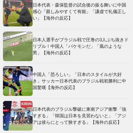
日本代表・森保監督の試合後の振る舞いに中国
感心「親しみやすくて有能」「謙虚で礼儀正し
い」【海外の反応】
日本人選手がブラジル戦で圧巻の3人ぶち抜きド
リブル！中国人「バケモンだ」「風のような
男」【海外の反応】
中国人「恐ろしい」「日本のスタイルが大好
き」サッカー日本代表のブラジル戦初勝利に中
国驚嘆【海外の反応】
日本代表のブラジル撃破に東南アジア衝撃「強
すぎる」「韓国は日本を見習わないと」「アジ
アは彼らにとって狭すぎる」【海外の反応】