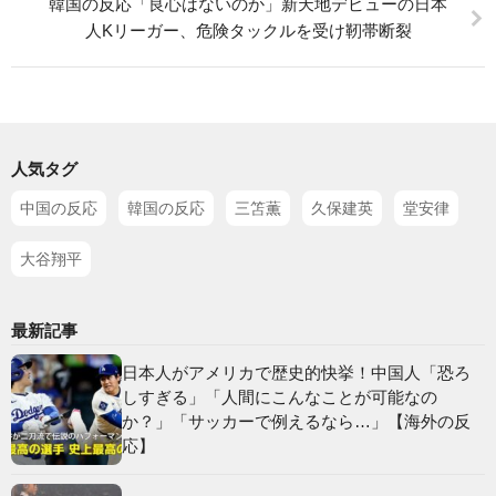
韓国の反応「良心はないのか」新天地デビューの日本
人Kリーガー、危険タックルを受け靭帯断裂
人気タグ
中国の反応
韓国の反応
三笘薫
久保建英
堂安律
大谷翔平
最新記事
日本人がアメリカで歴史的快挙！中国人「恐ろ
しすぎる」「人間にこんなことが可能なの
か？」「サッカーで例えるなら…」【海外の反
応】