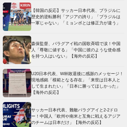
【韓国の反応】サッカー日本代表、ブラジルに
歴史的逆転勝利「アジアの誇り」「ブラジルは
一軍じゃない」「ミョンボとは修正力が違う」
森保監督、パラグアイ戦の国歌斉唱で涙！中国
人「尊敬に値する」「中国に彼のような使命感
を持つ人はいない」【海外の反応】
U20日本代表、W杯敗退後に感謝のメッセージ！
現地感銘「模範となる存在」「来世は日本人と
して生まれたい」「日本に勝ってほしかった」
【海外の反応】
サッカー日本代表、難敵パラグアイと2-2ドロ
ー！中国人「欧州や南米と互角に戦えるアジア
のチームは日本だけ」【海外の反応】