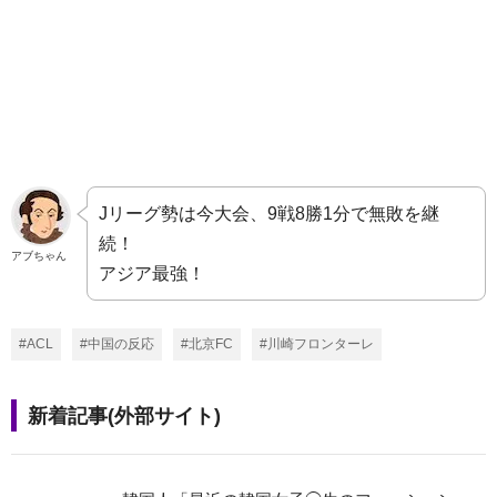
Jリーグ勢は今大会、9戦8勝1分で無敗を継
続！
アブちゃん
アジア最強！
#ACL
#中国の反応
#北京FC
#川崎フロンターレ
新着記事(外部サイト)