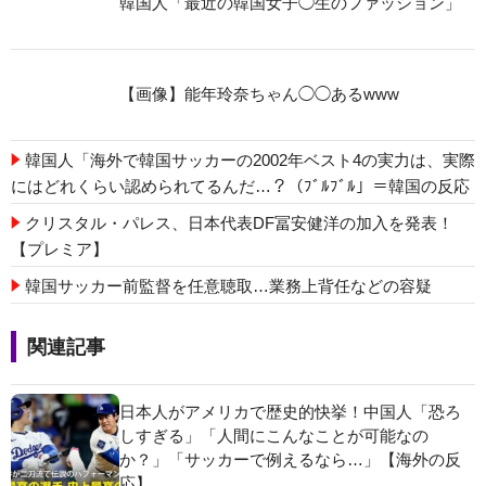
韓国人「最近の韓国女子◯生のファッション」
【画像】能年玲奈ちゃん◯◯あるwww
韓国人「海外で韓国サッカーの2002年ベスト4の実力は、実際
にはどれくらい認められてるんだ…？（ﾌﾞﾙﾌﾞﾙ」＝韓国の反応
クリスタル・パレス、日本代表DF冨安健洋の加入を発表！
【プレミア】
韓国サッカー前監督を任意聴取…業務上背任などの容疑
関連記事
日本人がアメリカで歴史的快挙！中国人「恐ろ
しすぎる」「人間にこんなことが可能なの
か？」「サッカーで例えるなら…」【海外の反
応】