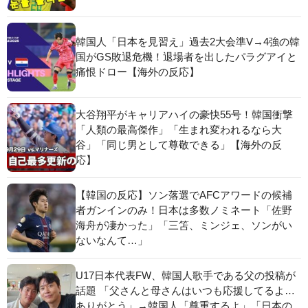
韓国人「日本を見習え」過去2大会準V→4強の韓
国がGS敗退危機！退場者を出したパラグアイと
痛恨ドロー【海外の反応】
大谷翔平がキャリアハイの豪快55号！韓国衝撃
「人類の最高傑作」「生まれ変われるなら大
谷」「同じ男として尊敬できる」【海外の反
応】
【韓国の反応】ソン落選でAFCアワードの候補
者ガンインのみ！日本は多数ノミネート「佐野
海舟が凄かった」「三笘、ミンジェ、ソンがい
ないなんて…」
U17日本代表FW、韓国人歌手である父の投稿が
話題 「父さんと母さんはいつも応援してるよ…
ありがとう」→韓国人「尊重するよ」「日本の