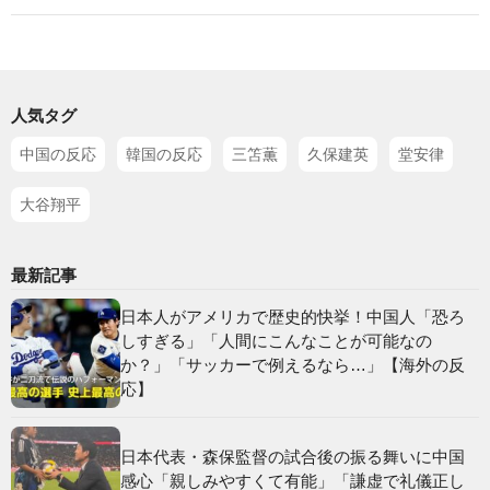
人気タグ
中国の反応
韓国の反応
三笘薫
久保建英
堂安律
大谷翔平
最新記事
日本人がアメリカで歴史的快挙！中国人「恐ろ
しすぎる」「人間にこんなことが可能なの
か？」「サッカーで例えるなら…」【海外の反
応】
日本代表・森保監督の試合後の振る舞いに中国
感心「親しみやすくて有能」「謙虚で礼儀正し