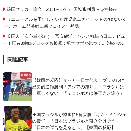
韓国サッカー協会 2011～12年に国際審判員らを性接待
リニューアルを予告していた鹿児島ユナイテッドの“ゆないく
ー”、ホーム開幕戦に新フェイスで登場
英国人「安心感が違う」冨安健洋、パレス移籍当日にデビュ
ー！圧巻3連続ブロックも披露で現地サポが気づく..【海外の反
応】
関連記事
【韓国の反応】サッカー日本代表、ブラジルに
歴史的逆転勝利「アジアの誇り」「ブラジルは
一軍じゃない」「ミョンボとは修正力が違う」
王国ブラジルが韓国に5発大勝「キム・ミンジェ
の責任」「日本はブラジルと引き分けそう」
「日本の試合を見ると…」【韓国の反応】