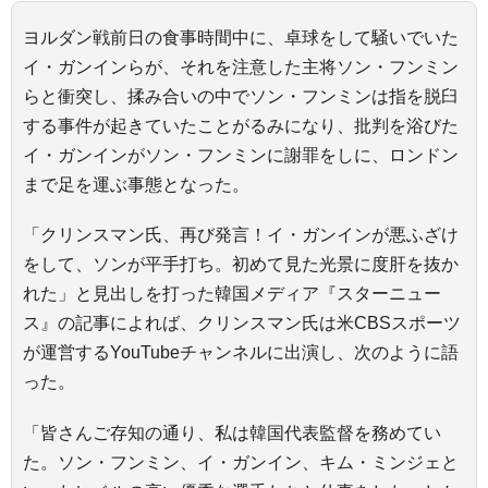
ヨルダン戦前日の食事時間中に、卓球をして騒いでいた
イ・ガンインらが、それを注意した主将ソン・フンミン
らと衝突し、揉み合いの中でソン・フンミンは指を脱臼
する事件が起きていたことがるみになり、批判を浴びた
イ・ガンインがソン・フンミンに謝罪をしに、ロンドン
まで足を運ぶ事態となった。
「クリンスマン氏、再び発言！イ・ガンインが悪ふざけ
をして、ソンが平手打ち。初めて見た光景に度肝を抜か
れた」と見出しを打った韓国メディア『スターニュー
ス』の記事によれば、クリンスマン氏は米CBSスポーツ
が運営するYouTubeチャンネルに出演し、次のように語
った。
「皆さんご存知の通り、私は韓国代表監督を務めてい
た。ソン・フンミン、イ・ガンイン、キム・ミンジェと