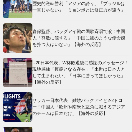
歴史的逆転勝利「アジアの誇り」「ブラジルは
一軍じゃない」「ミョンボとは修正力が違う」
森保監督、パラグアイ戦の国歌斉唱で涙！中国
人「尊敬に値する」「中国に彼のような使命感
を持つ人はいない」【海外の反応】
U20日本代表、W杯敗退後に感謝のメッセージ！
現地感銘「模範となる存在」「来世は日本人と
して生まれたい」「日本に勝ってほしかった」
【海外の反応】
サッカー日本代表、難敵パラグアイと2-2ドロ
ー！中国人「欧州や南米と互角に戦えるアジア
のチームは日本だけ」【海外の反応】