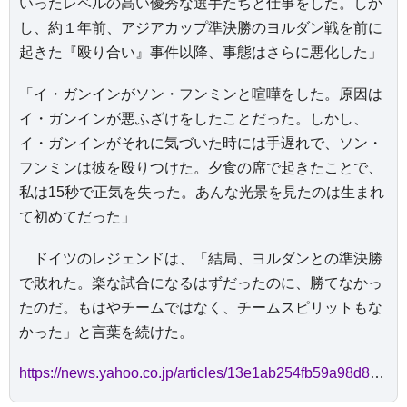
いったレベルの高い優秀な選手たちと仕事をした。しか
し、約１年前、アジアカップ準決勝のヨルダン戦を前に
起きた『殴り合い』事件以降、事態はさらに悪化した」
「イ・ガンインがソン・フンミンと喧嘩をした。原因は
イ・ガンインが悪ふざけをしたことだった。しかし、
イ・ガンインがそれに気づいた時には手遅れで、ソン・
フンミンは彼を殴りつけた。夕食の席で起きたことで、
私は15秒で正気を失った。あんな光景を見たのは生まれ
て初めてだった」
ドイツのレジェンドは、「結局、ヨルダンとの準決勝
で敗れた。楽な試合になるはずだったのに、勝てなかっ
たのだ。もはやチームではなく、チームスピリットもな
かった」と言葉を続けた。
https://news.yahoo.co.jp/articles/13e1ab254fb59a98d809f0c2817fef1440dbdf7b