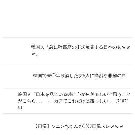
韓国人「急に猗窩座の術式展開する日本の女ｗｗ
ｗ」
韓国で未◯年飲酒した女5人に痛烈な非難の声
韓国人「日本を見ている時に心から羨ましいと思うこと
がこちら…」→「ガチでこれだけは羨ましい…（ﾌﾞﾙﾌﾞ
ﾙ」
【画像】ソニンちゃんの◯◯画像スレｗｗｗ