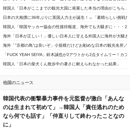
韓国人「日本がここまでの観光大国に発展した本当の理由がこちら…」
日本の大相撲に36年ぶりに英国人力士が誕生！←「素晴らしい挑戦
韓国人「韓国サッカー協会の性接待報道、海外でも大騒ぎに・・・20
海外「日本が正しい！」優しい日本人に甘える外国人に海外が大騒ぎ
海外「”京都の鳥”は良いぞ」小規模だけどお勧めな日本の観光名所／
「FUCK YEAH SEIYA」鈴木誠也が2アウトから2点タイムリー！
韓国人「日本の柴犬くん散歩中の暑さに耐えられなかった結果」
韓国人「最近の日本アニメ業界の勢力図を変えたと言われる作品がこち
韓国人「韓国サッカー協会関係者が『不適切接待は慣行だった』と衝
他国のニュース
韓国代表の衝撃暴力事件を元監督が激白「あんな
のは生まれて初めて」→韓国人「責任逃れのため
なら何でも話す」「仲直りして終わったことなの
Powered by livedoor 相互RSS
に」