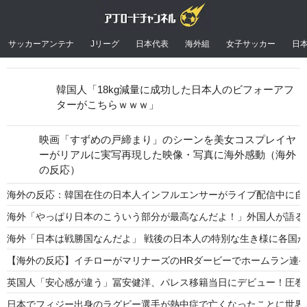
サッカーアンテナ
Jリーグ
日本代表
海外組
女子サッカー
日
韓国人「18kg減量に成功した日本人のビフォーアフ
ターがこちらｗｗｗ」
映画「すずめの戸締まり」のシーンを美女コスプレイヤ
ーがリアルに実写再現した映像・写真に海外感動（海外
の反応）
海外の反応：韓国在住の日本人インフルエンサーがライブ配信中に自
海外「やっぱり日本のこういう部分が最高なんだよ！」外国人が語る
海外「日本は戦勝国なんだよ」 戦後の日本人の特別な生き様に各国
【海外の反応】イチローがマリナーズのHRダービーでホームラン連発
英国人「安心感が違う」冨安健洋、パレス移籍当日にデビュー！圧巻3
日本でフィジー出身のラグビー選手が熱中症で亡くなったことに世界