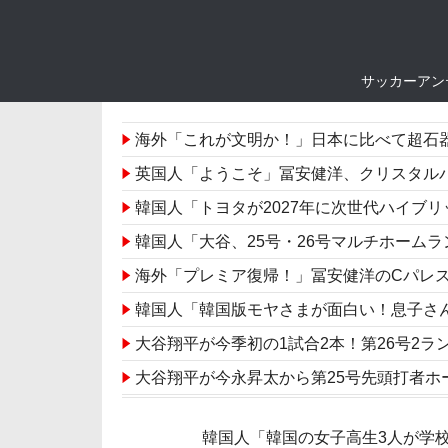
サッカーアン
海外「これが文明か！」日本に比べて超石
英国人「ようこそ」冨安健洋、クリスタルパレス加入が決定
韓国人「トヨタが2027年に次世代ハイブリッド
韓国人「大谷、25号・26号マルチホームランの大活
海外「プレミア復帰！」冨安健洋のCパレ
韓国人「韓国版モヤさまが面白い！息子さ
大谷翔平が今季初の1試合2本！第26号2
大谷翔平が今永昇太から第25号先頭打者ホ
海外「その通り！」日本人ならどこでも発
韓国人「韓国の女子高生3人が学
「万全ならどこでも先発する」冨安健洋クリ