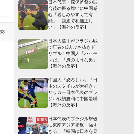
日本代表・森保監督の試
合後の振る舞いに中国感
心「親しみやすくて有
応
能」「謙虚で礼儀正し
い」【海外の反応】
】
38
日本人選手がブラジル戦
で圧巻の3人ぶち抜きド
応
リブル！中国人「バケモ
ンだ」「風のような男」
【海外の反応】
中国人「恐ろしい」「日
本のスタイルが大好き」
サッカー日本代表のブラ
ジル戦初勝利に中国驚嘆
【海外の反応】
日本代表のブラジル撃破
に東南アジア衝撃「強す
ぎる」「韓国は日本を見