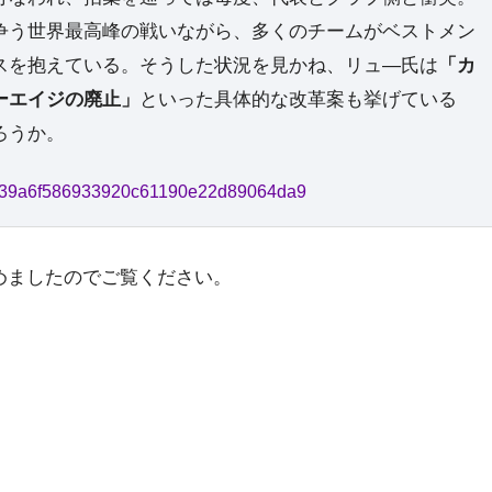
争う世界最高峰の戦いながら、多くのチームがベストメン
スを抱えている。そうした状況を見かね、リュ―氏は
「カ
ーエイジの廃止」
といった具体的な改革案も挙げている
ろうか。
df0b39a6f586933920c61190e22d89064da9
めましたのでご覧ください。