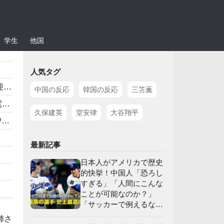
学生
他国
人気タグ
】
中国の反応
韓国の反応
三笘薫
」
久保建英
堂安律
大谷翔平
応
最新記事
日本人がアメリカで歴史
的快挙！中国人「恐ろし
すぎる」「人間にこんな
ことが可能なのか？」
「サッカーで例えるな
ら…」【海外の反応】
姉さ
】