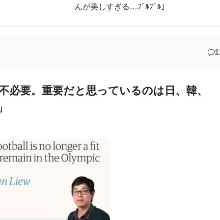
んが美しすぎる…ﾌﾞﾙﾌﾞﾙ」
記述に抗議
オリティをご覧ください…」→「日本人が好きそう…（ﾌﾞﾙﾌﾞﾙ」＝韓国の反
ものがコレ！」→「分かるよ、凄くワクワクする・・・！」【海外の反応
1
外国人が選んだ人物が予想外すぎたｗ
フの守備、ガチでヤバ過ぎる…」→「のび太レベルの守備ｗｗ」＝韓国の反
不必要。重要だと思っているのは日、韓、
」