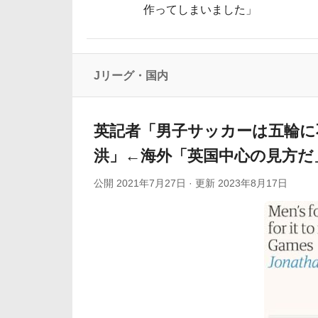
作ってしまいました」
海外の反応：韓国が日本の防衛白書の竹島
韓国人「日本で創業100年を迎えたパンケーキ屋のク
海外「日本の電車旅で最高に気分を上げてくれる
Jリーグ・国内
【海外の反応】「日本人なら誰が好き？」
韓国人「本日チームをサヨナラ負けさせたイ・ジョン
英記者「男子サッカーは五輪に
洪」←海外「英国中心の見方だ
公開
2021年7月27日
· 更新
2023年8月17日
Powered by livedoor 相互RSS