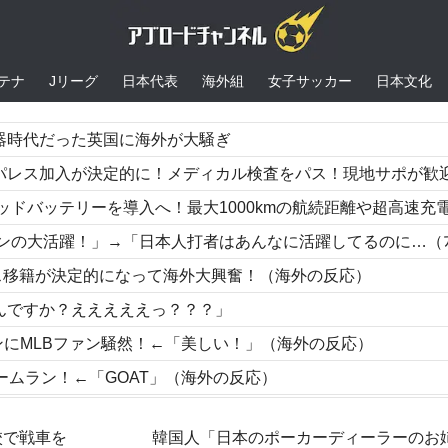
テナ
Jリーグ
日本代表
海外組
女子サッカー
日本文化
器時代だった英国に海外が大騒ぎ
的に！メディカル検査をパス！現地サポが歓迎！アーセナルファンも祝福！【海外の反応
バッテリーを導入へ！最大1000kmの航続距離や超高速充電を目指す
躍！」→「日本人打者はあんなに活躍してるのに…（ﾌﾞﾙﾌﾞﾙ」＝韓国の反
ス移籍が決定的になって海外大興奮！（海外の反応）
んですか？えええええっ？？？」
ランにMLBファン騒然！←「美しい！」（海外の反応）
ームラン！←「GOAT」（海外の反応）
展させると語る世界的大富豪に海外が大騒ぎ
校で戦車を
韓国人「日本のポーカーディーラーのお
スタル・パレス移籍にアーセナルサポが総出で祝福【海外の反応