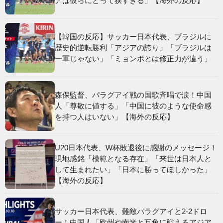
アは彼らにとって狭すぎる」【海外の反応】
【韓国の反応】サッカー日本代表、ブラジルに
歴史的逆転勝利「アジアの誇り」「ブラジルは
一軍じゃない」「ミョンボとは修正力が違う」
森保監督、パラグアイ戦の国歌斉唱で涙！中国
人「尊敬に値する」「中国に彼のような使命感
を持つ人はいない」【海外の反応】
U20日本代表、W杯敗退後に感謝のメッセージ！
現地感銘「模範となる存在」「来世は日本人と
して生まれたい」「日本に勝ってほしかった」
【海外の反応】
サッカー日本代表、難敵パラグアイと2-2ドロ
ー！中国人「欧州や南米と互角に戦えるアジア