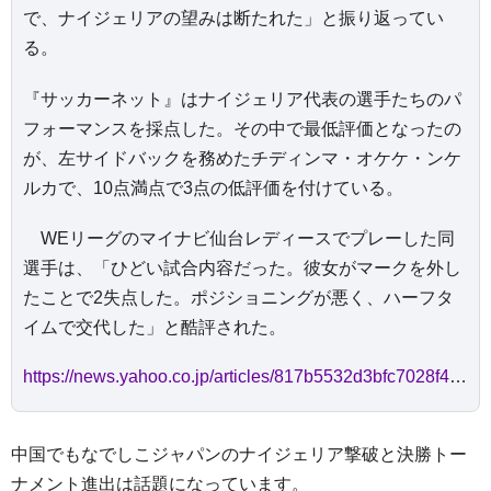
で、ナイジェリアの望みは断たれた」と振り返ってい
る。
『サッカーネット』はナイジェリア代表の選手たちのパ
フォーマンスを採点した。その中で最低評価となったの
が、左サイドバックを務めたチディンマ・オケケ・ンケ
ルカで、10点満点で3点の低評価を付けている。
WEリーグのマイナビ仙台レディースでプレーした同
選手は、「ひどい試合内容だった。彼女がマークを外し
たことで2失点した。ポジショニングが悪く、ハーフタ
イムで交代した」と酷評された。
https://news.yahoo.co.jp/articles/817b5532d3bfc7028f4231e24fa98ebf89c98614
中国でもなでしこジャパンのナイジェリア撃破と決勝トー
ナメント進出は話題になっています。