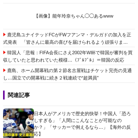
【画像】能年玲奈ちゃん◯◯あるwww
鹿児島ユナイテッドFCがFWフアンマ・デルガドの加入を正
式発表 「皆さんに最高の喜びを届けられるよう頑張りま
す！」
韓国人「悲報：FIFA会長にさえ2002年W杯で韓国が審判を買
収していたと思われていた模様…（ﾌﾞﾙﾌﾞﾙ」＝韓国の反応
鹿島、ホーム開幕戦の第２節名古屋戦はチケット完売の見通
し…国立での開幕戦に続き２戦連続で“超満員”
関連記事
日本人がアメリカで歴史的快挙！中国人「恐ろ
しすぎる」「人間にこんなことが可能なの
か？」「サッカーで例えるなら…」【海外の反
応】