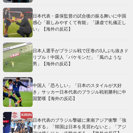
日本代表・森保監督の試合後の振る舞いに中国
感心「親しみやすくて有能」「謙虚で礼儀正し
い」【海外の反応】
日本人選手がブラジル戦で圧巻の3人ぶち抜きド
リブル！中国人「バケモンだ」「風のような
男」【海外の反応】
中国人「恐ろしい」「日本のスタイルが大好
き」サッカー日本代表のブラジル戦初勝利に中
国驚嘆【海外の反応】
日本代表のブラジル撃破に東南アジア衝撃「強
すぎる」「韓国は日本を見習わないと」「アジ