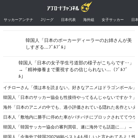
サッカーアンテナ
Jリーグ
日本代表
海外組
女子サッカー
日
韓国人「日本のポーカーディーラーのお姉さんが美
しすぎる…ﾌﾞﾙﾌﾞﾙ」
韓国人「日本の女子学生弓道部の様子がこちらです‥」
→「精神修養まで重視するの信じられない…（ﾌﾞﾙﾌﾞ
ﾙ」
イチローさん「僕は本を読まない。好きなアニメはドラゴンボール」
韓国人「日本のサッカー協会も性接待やってるんじゃないですか？」
海外「日本のアニメの中でも、過小評価されている隠れた名作といえ
日本人「敷地内に勝手に停めた車がバチバチにブロックされててウケ
韓国人「韓国サッカー協会の審判買収、遂に海外でも話題に…」→「20
韓国人「今海外で韓国2002W杯ベスト4も怪しいと言われてるよ！