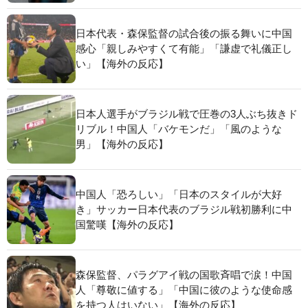
日本代表・森保監督の試合後の振る舞いに中国
感心「親しみやすくて有能」「謙虚で礼儀正し
い」【海外の反応】
日本人選手がブラジル戦で圧巻の3人ぶち抜きド
リブル！中国人「バケモンだ」「風のような
男」【海外の反応】
中国人「恐ろしい」「日本のスタイルが大好
き」サッカー日本代表のブラジル戦初勝利に中
国驚嘆【海外の反応】
森保監督、パラグアイ戦の国歌斉唱で涙！中国
人「尊敬に値する」「中国に彼のような使命感
を持つ人はいない」【海外の反応】