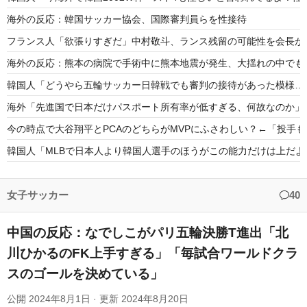
海外の反応：韓国サッカー協会、国際審判員らを性接待
フランス人「欲張りすぎだ」中村敬斗、ランス残留の可能性を会長が示
海外の反応：熊本の病院で手術中に熊本地震が発生、大揺れの中でも
韓国人「どうやら五輪サッカー日韓戦でも審判の接待があった模様…」
海外「先進国で日本だけパスポート所有率が低すぎる、何故なのか」
今の時点で大谷翔平とPCAのどちらがMVPにふさわしい？←「投手
韓国人「MLBで日本人より韓国人選手のほうがこの能力だけは上だよ
「ヴィニ、どうか移籍してくれ」モウリーニョ監督の「スタイル」発
【海外の反応】今永昇太のユーモアが全米を笑わす【MLB】
女子サッカー
40
中国の反応：なでしこがパリ五輪決勝T進出「北
川ひかるのFK上手すぎる」「毎試合ワールドクラ
スのゴールを決めている」
Powered by livedoor 相互RSS
公開
2024年8月1日
· 更新
2024年8月20日