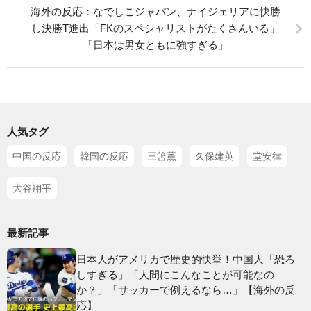
海外の反応：なでしこジャパン、ナイジェリアに快勝
し決勝T進出「FKのスペシャリストがたくさんいる」
「日本は男女ともに強すぎる」
人気タグ
中国の反応
韓国の反応
三笘薫
久保建英
堂安律
大谷翔平
最新記事
日本人がアメリカで歴史的快挙！中国人「恐ろ
しすぎる」「人間にこんなことが可能なの
か？」「サッカーで例えるなら…」【海外の反
応】