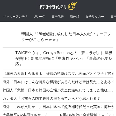
サッカーアンテナ
Jリーグ
日本代表
海外組
女子サッカー
日
韓国人「18kg減量に成功した日本人のビフォーアフ
ターがこちらｗｗｗ」
TWICEツウィ、Corbyn Bessonとの「夢コラボ」に世界
が熱狂！新境地開拓に「中毒性ヤバい」「最高の化学反
応」
【海外の反応】今永昇太、好調の秘訣はスマホ画面だとイマナガ節を
海外「日本にはこんな特殊な標識があるんだけど皆は見たことある？
韓国人「悲報：日本と韓国の立場が完全に逆転してしまった模様…」→
カナダ人「お前らの国で異性の服を着てたらどう思われる？」
海外「これが文明か！」日本に比べて超石器時代だった英国に海外が
大谷翔平の2本塁打も空しく・・・ド軍の6連敗に全米騒然！←「ア