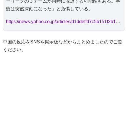
ーリーグの３チームが同時に敗退する可能性もある。事
態は突然深刻になった」と危惧している。
https://news.yahoo.co.jp/articles/d1ddeffd7c5b151f2b1e81f54ae3ad19675b3105
中国の反応をSNSや掲示板などからまとめましたのでご覧
ください。