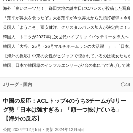
海外「良いスーツだ！」鎌田大地の誕生日にCパレスが投稿した写真
「翔平が昇太を食ったぞ」大谷翔平が今永昇太から先頭打者弾＋今季初マル
英国人「ようこそ」冨安健洋、クリスタルパレス加入が決定的に！メ
韓国人「トヨタが2027年に次世代ハイブリッドバッテリーを導入へ！
韓国人「大谷、25号・26号マルチホームランの大活躍！」→「日本人
【海外の反応】中東の女性がヒジャブで隠されているのは彼女たちが
韓国、日本で韓国籍のインフルエンサーが7台の車に当て逃げして逮
韓国人「韓国版モヤさまが面白い！息子さんですか？えええええっ？
海外「その通り！」日本人ならどこでも発展させると語る世界的大富
Jリーグ・国内
44
中国の反応：ACLトップ4のうち3チームがJリー
グ勢「日本は強すぎる」「頭一つ抜けている」
【海外の反応】
Powered by livedoor 相互RSS
公開
2024年12月5日
· 更新
2024年12月5日