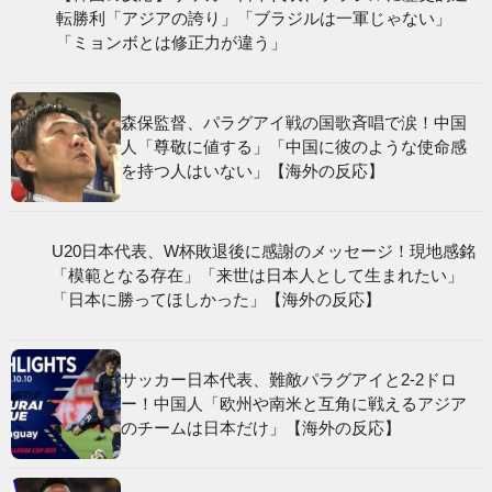
歴史的逆転勝利「アジアの誇り」「ブラジルは
一軍じゃない」「ミョンボとは修正力が違う」
森保監督、パラグアイ戦の国歌斉唱で涙！中国
人「尊敬に値する」「中国に彼のような使命感
を持つ人はいない」【海外の反応】
U20日本代表、W杯敗退後に感謝のメッセージ！
現地感銘「模範となる存在」「来世は日本人と
して生まれたい」「日本に勝ってほしかった」
【海外の反応】
サッカー日本代表、難敵パラグアイと2-2ドロ
ー！中国人「欧州や南米と互角に戦えるアジア
のチームは日本だけ」【海外の反応】