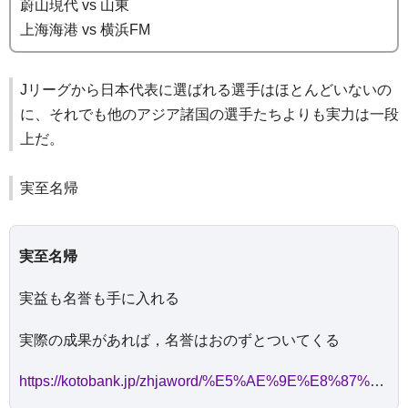
蔚山現代 vs 山東
上海海港 vs 横浜FM
Jリーグから日本代表に選ばれる選手はほとんどいないの
に、それでも他のアジア諸国の選手たちよりも実力は一段
上だ。
実至名帰
実至名帰
実益も名誉も手に入れる
実際の成果があれば，名誉はおのずとついてくる
https://kotobank.jp/zhjaword/%E5%AE%9E%E8%87%B3%E5%90%8D%E5%BD%92