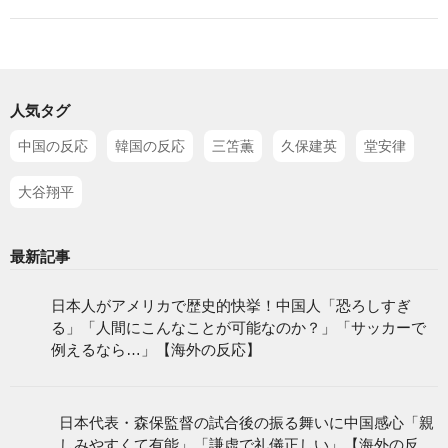
人気タグ
中国の反応
韓国の反応
三笘薫
久保建英
堂安律
大谷翔平
最新記事
日本人がアメリカで歴史的快挙！中国人「恐ろ
しすぎる」「人間にこんなことが可能なの
か？」「サッカーで例えるなら…」【海外の反
応】
日本代表・森保監督の試合後の振る舞いに中国
感心「親しみやすくて有能」「謙虚で礼儀正し