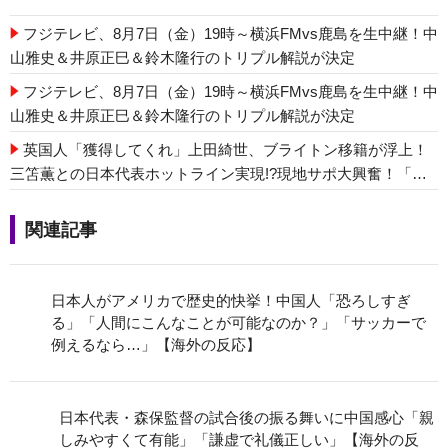
フジテレビ、8月7日（金）19時～横浜FMvs鹿島を生中継！中
山雅史＆井原正巳＆鈴木隆行のトリプル解説が決定
フジテレビ、8月7日（金）19時～横浜FMvs鹿島を生中継！中
山雅史＆井原正巳＆鈴木隆行のトリプル解説が決定
英国人「獲得してくれ」上田綺世、ブライトン移籍が浮上！
三笘薫との日本代表ホットライン実現!?現地サポ大興奮！「勘
弁してくれ」と危惧される懸念点とは!?【海外の反応】
関連記事
日本人がアメリカで歴史的快挙！中国人「恐ろ
しすぎる」「人間にこんなことが可能なの
か？」「サッカーで例えるなら…」【海外の反
応】
日本代表・森保監督の試合後の振る舞いに中国
感心「親しみやすくて有能」「謙虚で礼儀正し