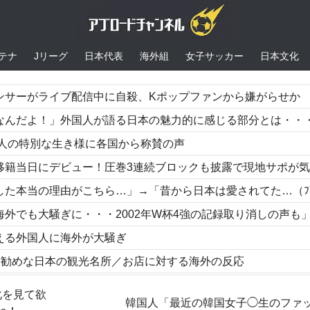
テナ
Jリーグ
日本代表
海外組
女子サッカー
日本文化
ンサーがライブ配信中に自殺、Kポップファンから嫌がらせか
よ！」外国人が語る日本の魅力的に感じる部分とは・・・？【海外の反応
本人の特別な生き様に各国から称賛の声
デビュー！圧巻3連続ブロックも披露で現地サポが気づく..【海外の反応】
理由がこちら…」→「昔から日本は愛されてた…（ﾌﾞﾙﾌﾞﾙ」＝韓国の反
取り消しの声も」→「マジで国の恥だ」「2002年まで疑う価値がある」「国民や国が築いた国格をサッカー選手が足で蹴り飛ばすね
える外国人に海外が大騒ぎ
お勧めな日本の観光名所／お店に対する海外の反応
から2点タイムリー！カブスが6-4で逃げ切り、板は再契約論で沸く【海外の反応
化を見て欲
韓国人「最近の韓国女子◯生のファ
た活躍にMLBファン騒然！←「一体いくつなんだ！」（海外の反応）