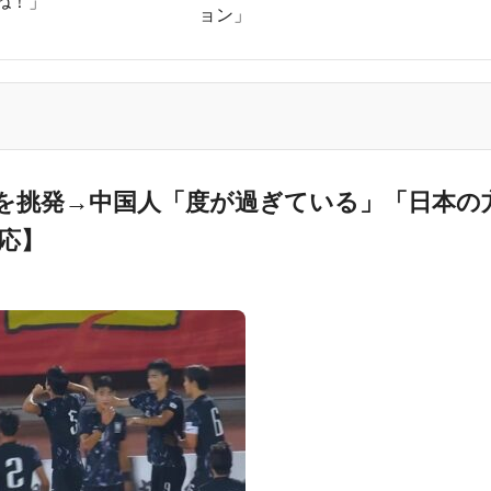
ね！」
ョン」
にモロッコへ2030年W杯決勝の開催を打診か！海外から批判殺到！【海外の反応】
えられなかった結果」
われる作品がこちら…」→「こういうのが面白い…（ﾌﾞﾙﾌﾞﾙ」＝韓国の反
地雷すぎる件「大谷と山本だけしかまともな契約がない…」
行だった』と衝撃発言！日韓ワールドカップ4強にも疑いの視線が向けられる」
ポを挑発→中国人「度が過ぎている」「日本の
応】