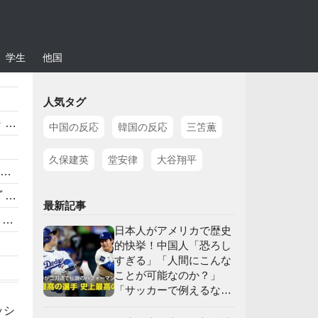
学生
他国
人気タグ
】
中国の反応
韓国の反応
三笘薫
久保建英
堂安律
大谷翔平
応
最新記事
」
日本人がアメリカで歴史
的快挙！中国人「恐ろし
すぎる」「人間にこんな
ことが可能なのか？」
「サッカーで例えるな
】
ら…」【海外の反応】
ッシ