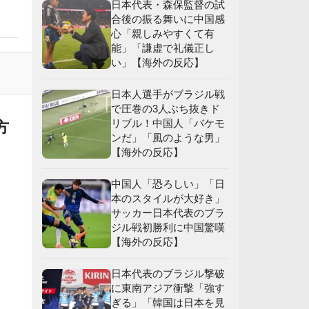
日本代表・森保監督の試
合後の振る舞いに中国感
心「親しみやすくて有
能」「謙虚で礼儀正し
い」【海外の反応】
応
日本人選手がブラジル戦
で圧巻の3人ぶち抜きド
リブル！中国人「バケモ
方
ンだ」「風のような男」
【海外の反応】
中国人「恐ろしい」「日
本のスタイルが大好き」
サッカー日本代表のブラ
ジル戦初勝利に中国驚嘆
【海外の反応】
日本代表のブラジル撃破
に東南アジア衝撃「強す
ぎる」「韓国は日本を見