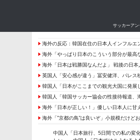
サッカーアン
海外の反応：韓国在住の日本人インフルエ
海外「やっぱり日本のこういう部分が最高なんだ
海外「日本は戦勝国なんだよ」 戦後の日
英国人「安心感が違う」冨安健洋、パレス移籍当日に
韓国人「日本がここまでの観光大国に発展した本当の
韓国人「韓国サッカー協会の性接待報道、海外でも大騒ぎに・・・2002年W杯4強の記録
海外「日本が正しい！」優しい日本人に甘
海外「”京都の鳥”は良いぞ」小規模だけど
「FUCK YEAH SEIYA」鈴木誠也が2アウト
中国人「日本旅行、5日間での私の変
イチローがマリナーズ主催のHRダービーで見せ