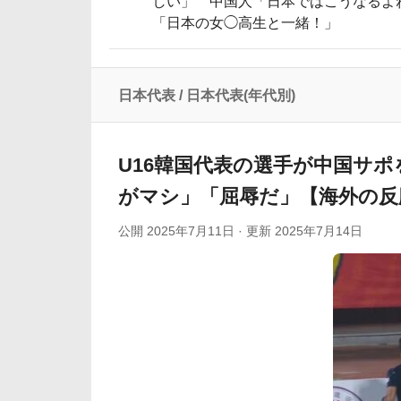
しい」 中国人「日本ではこうなるよ
「日本の女◯高生と一緒！」
外国人「狂気の沙汰だ」FIFA会長、再選の支持見返り
韓国人「日本の柴犬くん散歩中の暑さに耐
韓国人「最近の日本アニメ業界の勢力図を変えたと言
日本代表
/
日本代表(年代別)
【海外の反応】“新タナスコ”のディアスが
韓国人「韓国サッカー協会関係者が『不適切接待は慣
U16韓国代表の選手が中国サ
がマシ」「屈辱だ」【海外の反
公開
2025年7月11日
· 更新
2025年7月14日
Powered by livedoor 相互RSS