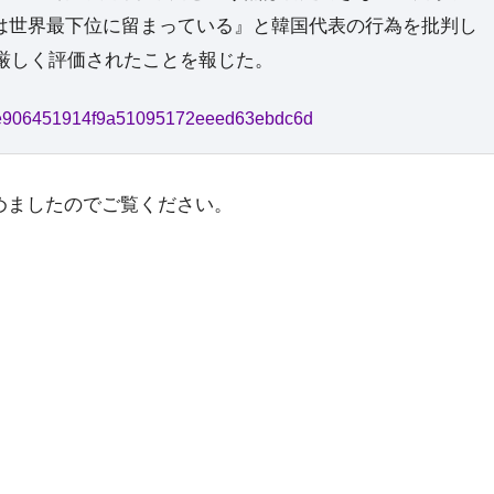
は世界最下位に留まっている』と韓国代表の行為を批判し
を厳しく評価されたことを報じた。
c651e906451914f9a51095172eeed63ebdc6d
めましたのでご覧ください。