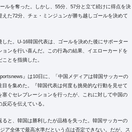
ルを奪った。しかし、55分、57分と立て続けに得点を決
迎えた72分、チェ・ミンジュンが勝ち越しゴールを決めて
した。U-16韓国代表は、ゴールを決めた後にサポーター
ションを行い喜んだ。この行為の結果、イエローカードを
だことを指摘した。
rtsnews』は10日に、「中国メディアは韓国サッカーの
注目を集めた。『韓国代表は何度も挑発的な行動を見せて
を塞ぐセレブレーションを行ったが、これに対して中国の
の反応を伝えている。
ると、韓国は勝利したが品格を失った。韓国サッカーの
アジア全体で最高水準だという点は否定できない。だが、ス