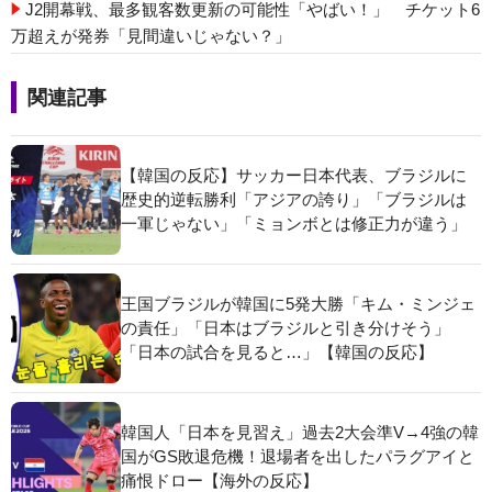
J2開幕戦、最多観客数更新の可能性「やばい！」 チケット6
万超えが発券「見間違いじゃない？」
関連記事
【韓国の反応】サッカー日本代表、ブラジルに
歴史的逆転勝利「アジアの誇り」「ブラジルは
一軍じゃない」「ミョンボとは修正力が違う」
王国ブラジルが韓国に5発大勝「キム・ミンジェ
の責任」「日本はブラジルと引き分けそう」
「日本の試合を見ると…」【韓国の反応】
韓国人「日本を見習え」過去2大会準V→4強の韓
国がGS敗退危機！退場者を出したパラグアイと
痛恨ドロー【海外の反応】