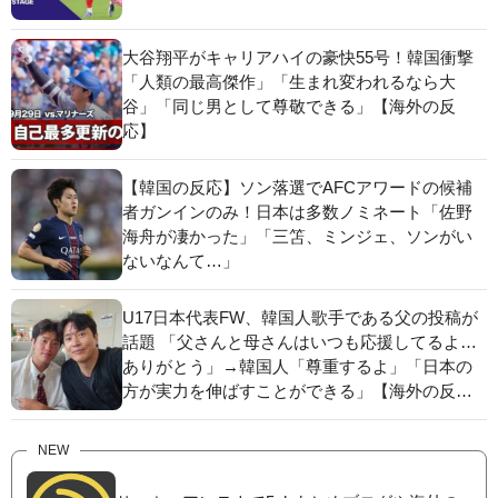
大谷翔平がキャリアハイの豪快55号！韓国衝撃
「人類の最高傑作」「生まれ変われるなら大
谷」「同じ男として尊敬できる」【海外の反
応】
【韓国の反応】ソン落選でAFCアワードの候補
者ガンインのみ！日本は多数ノミネート「佐野
海舟が凄かった」「三笘、ミンジェ、ソンがい
ないなんて…」
U17日本代表FW、韓国人歌手である父の投稿が
話題 「父さんと母さんはいつも応援してるよ…
ありがとう」→韓国人「尊重するよ」「日本の
方が実力を伸ばすことができる」【海外の反
応】
NEW