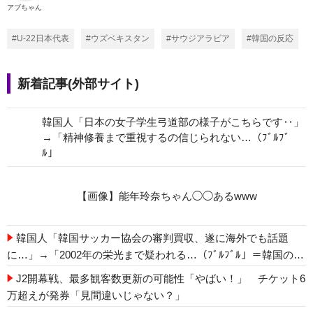
アブちゃん
#U-22日本代表
#ウズベキスタン
#サウジアラビア
#韓国の反応
新着記事(外部サイト)
韓国人「日本の女子学生弓道部の様子がこちらです‥」
→「精神修養まで重視するの信じられない…（ﾌﾞﾙﾌﾞ
ﾙ」
【画像】能年玲奈ちゃん◯◯あるwww
韓国人「韓国サッカー協会の審判買収、遂に海外でも話題
に…」→「2002年の栄光まで疑われる…（ﾌﾞﾙﾌﾞﾙ」＝韓国の反
応
J2開幕戦、最多観客数更新の可能性「やばい！」 チケット6
万超えが発券「見間違いじゃない？」