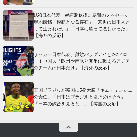
U20日本代表、W杯敗退後に感謝のメッセージ！
現地感銘「模範となる存在」「来世は日本人と
して生まれたい」「日本に勝ってほしかった」
【海外の反応】
サッカー日本代表、難敵パラグアイと2-2ドロ
ー！中国人「欧州や南米と互角に戦えるアジア
のチームは日本だけ」【海外の反応】
王国ブラジルが韓国に5発大勝「キム・ミンジェ
の責任」「日本はブラジルと引き分けそう」
「日本の試合を見ると…」【韓国の反応】