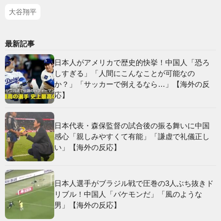
大谷翔平
最新記事
日本人がアメリカで歴史的快挙！中国人「恐ろ
しすぎる」「人間にこんなことが可能なの
か？」「サッカーで例えるなら…」【海外の反
応】
日本代表・森保監督の試合後の振る舞いに中国
感心「親しみやすくて有能」「謙虚で礼儀正し
い」【海外の反応】
日本人選手がブラジル戦で圧巻の3人ぶち抜きド
リブル！中国人「バケモンだ」「風のような
男」【海外の反応】