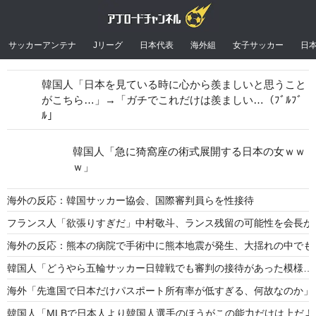
サッカーアンテナ
Jリーグ
日本代表
海外組
女子サッカー
日
韓国人「日本を見ている時に心から羨ましいと思うこと
がこちら…」→「ガチでこれだけは羨ましい…（ﾌﾞﾙﾌﾞ
ﾙ」
韓国人「急に猗窩座の術式展開する日本の女ｗｗ
ｗ」
海外の反応：韓国サッカー協会、国際審判員らを性接待
フランス人「欲張りすぎだ」中村敬斗、ランス残留の可能性を会長が示
海外の反応：熊本の病院で手術中に熊本地震が発生、大揺れの中でも
韓国人「どうやら五輪サッカー日韓戦でも審判の接待があった模様…」
海外「先進国で日本だけパスポート所有率が低すぎる、何故なのか」
韓国人「MLBで日本人より韓国人選手のほうがこの能力だけは上だよ