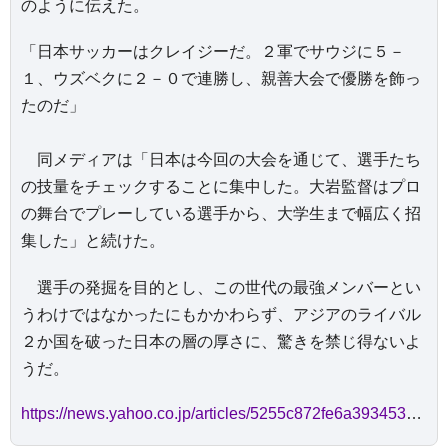
のように伝えた。
「日本サッカーはクレイジーだ。２軍でサウジに５－
１、ウズベクに２－０で連勝し、親善大会で優勝を飾っ
たのだ」
同メディアは「日本は今回の大会を通じて、選手たち
の技量をチェックすることに集中した。大岩監督はプロ
の舞台でプレーしている選手から、大学生まで幅広く招
集した」と続けた。
選手の発掘を目的とし、この世代の最強メンバーとい
うわけではなかったにもかかわらず、アジアのライバル
２か国を破った日本の層の厚さに、驚きを禁じ得ないよ
うだ。
https://news.yahoo.co.jp/articles/5255c872fe6a393453b5ec8eb430b7831717be55