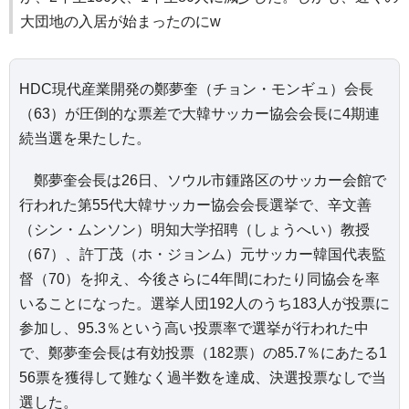
大団地の入居が始まったのにw
HDC現代産業開発の鄭夢奎（チョン・モンギュ）会長
（63）が圧倒的な票差で大韓サッカー協会会長に4期連
続当選を果たした。
鄭夢奎会長は26日、ソウル市鍾路区のサッカー会館で
行われた第55代大韓サッカー協会会長選挙で、辛文善
（シン・ムンソン）明知大学招聘（しょうへい）教授
（67）、許丁茂（ホ・ジョンム）元サッカー韓国代表監
督（70）を抑え、今後さらに4年間にわたり同協会を率
いることになった。選挙人団192人のうち183人が投票に
参加し、95.3％という高い投票率で選挙が行われた中
で、鄭夢奎会長は有効投票（182票）の85.7％にあたる1
56票を獲得して難なく過半数を達成、決選投票なしで当
選した。