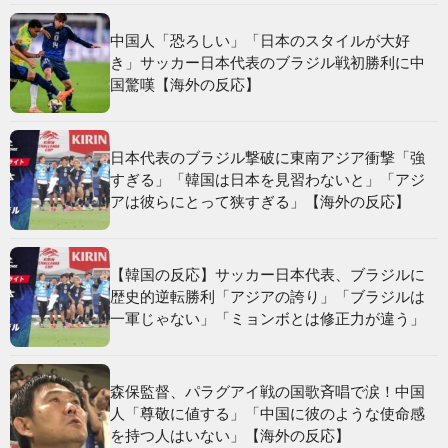
中国人「恐ろしい」「日本のスタイルが大好
き」サッカー日本代表のブラジル戦初勝利に中
国驚嘆【海外の反応】
日本代表のブラジル撃破に東南アジア衝撃「強
すぎる」「韓国は日本を見習わないと」「アジ
アは彼らにとって狭すぎる」【海外の反応】
【韓国の反応】サッカー日本代表、ブラジルに
歴史的逆転勝利「アジアの誇り」「ブラジルは
一軍じゃない」「ミョンボとは修正力が違う」
森保監督、パラグアイ戦の国歌斉唱で涙！中国
人「尊敬に値する」「中国に彼のような使命感
を持つ人はいない」【海外の反応】