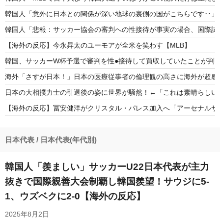
韓国人「意外に日本との関係が深い地球の裏側の国がこちらです‥」
韓国人「悲報：サッカー協会の審判への性接待が事実の場合、国際試合
【海外の反応】今永昇太のユーモアが全米を笑わす【MLB】
韓国、サッカーW杯予選で審判を性●接待して買収していたことが判明
海外「さすが日本！」日本の医療従事者の倫理観の高さに海外が超感
日本の大相撲力士の引退後の姿に世界が騒然！←「これは素晴らしい
【海外の反応】冨安健洋がクリスタル・パレス加入へ「アーセナルサ
海外「2002年も審判を買収したのか！」韓国サッカー協会による国
【海外の反応】大谷最大のライバル、ジャッジが試合前に闘病中のファ
日本代表
/
日本代表(年代別)
韓国人「羨ましい」サッカーU22日本代表が主力
抜きで国際親善大会制覇し韓国羨望！サウジに5-
1、ウズベクに2-0【海外の反応】
Powered by livedoor 相互RSS
2025年8月2日