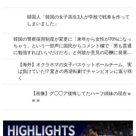
韓国人「韓国の女子高生3人が学校で戦車を作って
しまいました」
韓国の警察採用制度が変更に「来年から女性が70%になっ
ちゃう」という一部声に国民からコメント欄で「男も普通
に勉強すればいいだけだろ」と何故か意見の応酬に発展…
【海外】オクラホマの女子バスケットボールチーム、実
は負けていた!? 驚きの再逆転劇でチャンピオンに返り咲
く
【画像】グ◯◯ア後悔してたハーフ姉妹の現在ｗ
ｗｗ