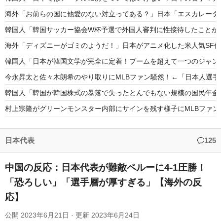
海外「お前らの国に他愛のない対立ってある？」日本「エスカレータ
韓国人「韓国サッカー協会W杯予選で外国人審判に性接待したことが
海外「ディズニーがゴミのようだ！」日本がアニメ化した米人気SF
韓国人「日本が韓国文学が完全に定着！ブームを超えて一つのジャンル
今永昇太と佐々木朗希のやり取りにMLBファン騒然！←「日本人選
韓国人「韓国が韓国株式の暴落で失ったとんでもない規模の国民年金の
村上宗隆がグリーンモンスター内部にサインを残す様子にMLBファ
【海外の反応】今永昇太、好調の秘訣はスマホ画面だとイマナガ節を
英国人「獲得してくれ」上田綺世、ブライトン移籍が浮上！三笘薫との
日本代表
125
中国の反応：日本代表が難敵ペルーに4-1圧勝！
「恐ろしい」「選手層が厚すぎる」【海外の反
応】
Powered by livedoor 相互RSS
公開
2023年6月21日
· 更新
2023年6月24日