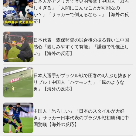
日本人がアメリカで歴史的快挙！中国人「恐ろ
しすぎる」「人間にこんなことが可能なの
か？」「サッカーで例えるなら…」【海外の反
応】
日本代表・森保監督の試合後の振る舞いに中国
感心「親しみやすくて有能」「謙虚で礼儀正し
い」【海外の反応】
日本人選手がブラジル戦で圧巻の3人ぶち抜きド
リブル！中国人「バケモンだ」「風のような
男」【海外の反応】
中国人「恐ろしい」「日本のスタイルが大好
き」サッカー日本代表のブラジル戦初勝利に中
国驚嘆【海外の反応】