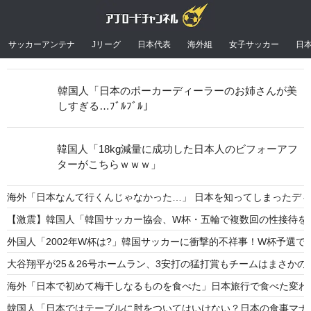
サッカーアンテナ
Jリーグ
日本代表
海外組
女子サッカー
日
韓国人「日本のポーカーディーラーのお姉さんが美
しすぎる…ﾌﾞﾙﾌﾞﾙ」
韓国人「18kg減量に成功した日本人のビフォーアフ
ターがこちらｗｗｗ」
海外「日本なんて行くんじゃなかった…」 日本を知ってしまったデ
【激震】韓国人「韓国サッカー協会、W杯・五輪で複数回の性接待を行
外国人「2002年W杯は?」韓国サッカーに衝撃的不祥事！W杯予選
大谷翔平が25＆26号ホームラン、3安打の猛打賞もチームはまさか
海外「日本で初めて梅干しなるものを食べた」日本旅行で食べた変わ
韓国人「日本ではテーブルに肘をついてはいけない？日本の食事マナ