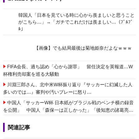
韓国人「日本を見ている時に心から羨ましいと思うこと
がこちら…」→「ガチでこれだけは羨ましい…（ﾌﾞﾙﾌﾞ
ﾙ」
【画像】でも結局最後は菊地姫奈だよなｗｗｗ
FIFA会長、過ち認め「心から謝罪」 留任決定を英報道…W
杯権利売却案を巡る大騒動
川淵三郎さん、北中米W杯振り返り『サッカーに幻滅した人
多いのでは…』審判や汚いプレーに怒り…
中国人「サッカーW杯 日本紙がブラジル戦のベンチ横の録音
を公開」 中国人「森保一は正しかった」「後知恵の諸葛亮ば
かり」
関連記事