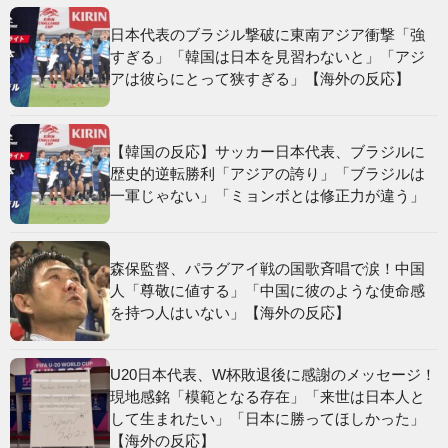
日本代表のブラジル撃破に東南アジア衝撃「強
すぎる」「韓国は日本を見習わないと」「アジ
アは彼らにとって狭すぎる」【海外の反応】
【韓国の反応】サッカー日本代表、ブラジルに
歴史的逆転勝利「アジアの誇り」「ブラジルは
一軍じゃない」「ミョンボとは修正力が違う」
森保監督、パラグアイ戦の国歌斉唱で涙！中国
人「尊敬に値する」「中国に彼のような使命感
を持つ人はいない」【海外の反応】
U20日本代表、W杯敗退後に感謝のメッセージ！
現地感銘「模範となる存在」「来世は日本人と
して生まれたい」「日本に勝ってほしかった」
【海外の反応】