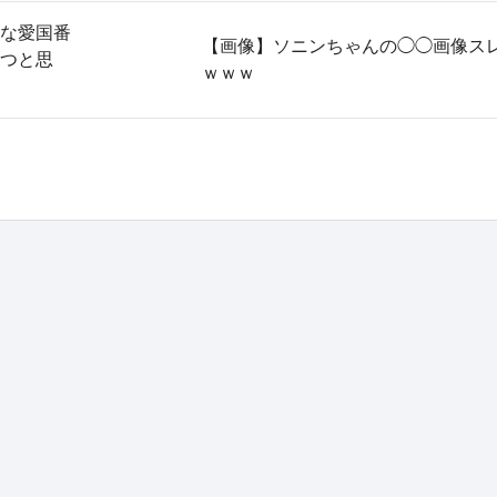
な愛国番
【画像】ソニンちゃんの◯◯画像ス
つと思
ｗｗｗ