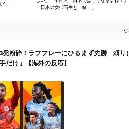
しい」 中国人「日本ではこうなるよね！」
救う！」
「日本の女◯高生と一緒！」
で美しい…！」外国人が感動する日本の景色とは・・・？【海外の反応
深刻である理由がこちら…」→「これはダメなやつ…（ﾌﾞﾙﾌﾞﾙ」＝韓国の反
ました” Twitter民：“汚い金やけどありがとう” 【海外の反応
医療チーム、海外でも凄すぎると絶賛
効率の差が分かる数字に海外が大騒ぎ
を3発粉砕！ラフプレーにひるまず先勝「頼り
手だけ」【海外の反応】