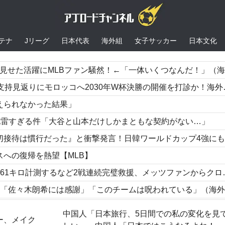
テナ
Jリーグ
日本代表
海外組
女子サッカー
日本文化
た活躍にMLBファン騒然！←「一体いくつなんだ！」（海外の反応）
にモロッコへ2030年W杯決勝の開催を打診か！海外から批判殺到！【海外の反応】
えられなかった結果」
地雷すぎる件「大谷と山本だけしかまともな契約がない…」
行だった』と衝撃発言！日韓ワールドカップ4強にも疑いの視線が向けられる」
への復帰を熱望【MLB】
計測するなど2戦連続完璧救援、メッツファンからクローザー待望論も続出
佐々木朗希には感謝」「このチームは呪われている」（海外の反応）
スペイン戦で『韓国に奪われた』と欧州の大手メディアが一斉に報道！」
中国人「日本旅行、5日間での私の変化を見
ー、メイク
未聞の不祥事を詳細に報道！」→「国際的スキャンダルに発展してしまう‥