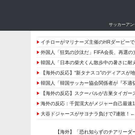
サッカーアン
イチローがマリナーズ主催のHRダービーで見せ
外国人「狂気の沙汰だ」FIFA会長、再選の支持見返り
韓国人「日本の柴犬くん散歩中の暑さに耐
【海外の反応】“新タナスコ”のディアスが
韓国人「韓国サッカー協会関係者が『不適切接待は慣
【海外の反応】スクーバルが古巣タイガース
海外の反応：千賀滉大がメジャー自己最速161キロ
大谷ドジャースがサヨナラ負けで7連敗！←「
韓国人「不適切接待疑惑、2002年イタリア・
【海外】「恐れ知らずのチアリーダ
韓国人「フランスの有力紙も大韓サッカー協会前代