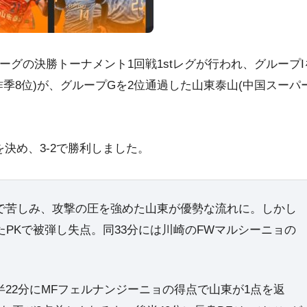
リーグの決勝トーナメント1回戦1stレグが行われ、グループI
季8位)が、グループGを2位通過した山東泰山(中国スーパ
決め、3-2で勝利しました。
で苦しみ、攻撃の圧を強めた山東が優勢な流れに。しかし
たPKで被弾し失点。同33分には川崎のFWマルシーニョの
22分にMFフェルナンジーニョの得点で山東が1点を返