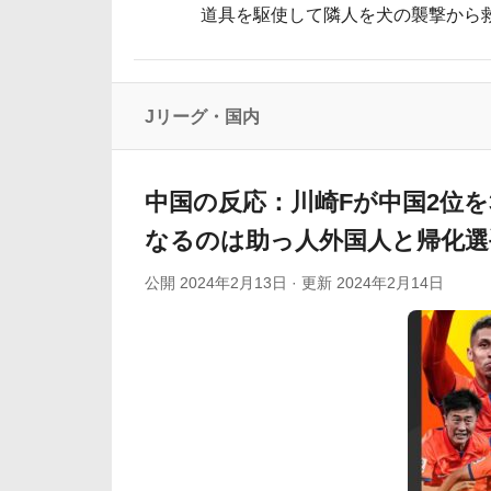
道具を駆使して隣人を犬の襲撃から
海外「日本のこの場所は現実とは思えないレベル
韓国人「我が国がクウェート戦で行った審判買収が本当に
女性：“熊本で被災された人たちへ300万円寄付し
Jリーグ・国内
大地震が起きても手術をやり遂げる日本の
海外「さすが日本！」日本とドイツの仕事
中国の反応：川崎Fが中国2位
なるのは助っ人外国人と帰化選
公開
2024年2月13日
· 更新
2024年2月14日
Powered by livedoor 相互RSS