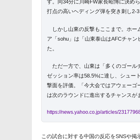
す。同34分に川崎FW家長昭博に決め
打点の高いヘディング弾を突き刺し2-
しかし山東の反撃もここまで。ホーム
ア「sohu」は「山東泰山はAFCチ
た。
ただ一方で、山東は「多くのゴールチ
ゼッション率は58.5%に達し、シュー
撃面を評価。「今大会ではアウェーゴ
は次のラウンドに進出するチャンスが
https://news.yahoo.co.jp/articles/2317
この試合に対する中国の反応をSNSや掲