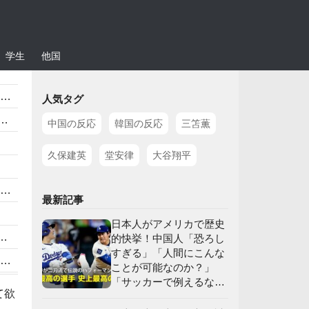
学生
他国
人気タグ
中国の反応
韓国の反応
三笘薫
久保建英
堂安律
大谷翔平
最新記事
日本人がアメリカで歴史
的快挙！中国人「恐ろし
すぎる」「人間にこんな
ことが可能なのか？」
「サッカーで例えるな
て欲
ら…」【海外の反応】
」