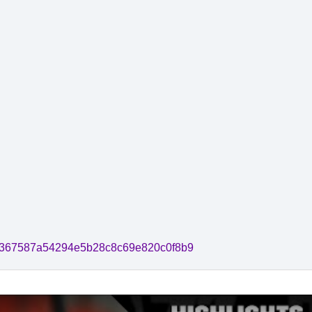
e808367587a54294e5b28c8c69e820c0f8b9