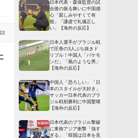
日本代表・森保監督の試
合後の振る舞いに中国感
】
心「親しみやすくて有
応
能」「謙虚で礼儀正し
い」【海外の反応】
】
22
日本人選手がブラジル戦
で圧巻の3人ぶち抜きド
リブル！中国人「バケモ
に
ンだ」「風のような男」
【海外の反応】
中国人「恐ろしい」「日
本のスタイルが大好き」
サッカー日本代表のブラ
ジル戦初勝利に中国驚嘆
【海外の反応】
日本代表のブラジル撃破
に東南アジア衝撃「強す
ぎる」「韓国は日本を見