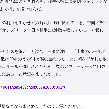
られ再び2点差とされるも、後半40分に長身DFジャジソンが
3まで相手を追い込んだ。
の利点を生かせず第1戦は川崎に敗れている。中国メディ
ャンピオンズリーグで日本相手に6連敗を喫している」と報じ
ャンスを得た」と試合データに注目。「山東のボールポ
ト数は20本のうち9本が枠に当たった」と川崎を脅かした攻
ールルールが廃止されたため、次のアウェーゲームで山東
まだある」と希望を捨てなかった。
7968498eaf2ef5e37cf29b067e2660c302fa
示板などからまとめましたのでご覧ください。