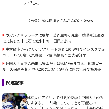
ット乱入」
【画像】歴代長澤まさみさんの◯◯www
ウガンダサッカー界に衝撃 若き主将が死去 携帯電話強盗
に抵抗した末に石で滅多打ち…国民が怒り
中村敬斗 かっこいいアスリート調査 1位 W杯でインスタフォ
ロワー127万増 人気爆発 …2位 高橋藍 3位 大谷翔平
外国人「日本の未来は安泰だ」16歳MF三井寺眞、衝撃ゴー
ル！久保建英超え歴代2位の記録！3得点に絡む活躍で海外絶
賛！【海外の反応】
関連記事
日本人がアメリカで歴史的快挙！中国人「恐ろ
しすぎる」「人間にこんなことが可能なの
か？」「サッカーで例えるなら…」【海外の反