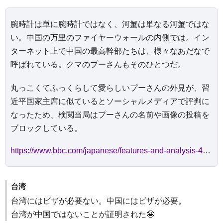
腕時計は単に腕時計ではなく、河蟹は単なる河蟹ではな
い。中国の万里のファイヤーウォールの内側では。イン
ターネット上で中国の最高幹部たちは、様々なあだなで
呼ばれている。クマのプーさんもそのひとつだ。
丸っこくてふっくらして愛らしいプーさんの外見が、習
近平国家主席に似ているとソーシャルメディアで評判に
なったため、検閲当局はプーさんの名前や画像の投稿を
ブロックしている。
https://www.bbc.com/japanese/features-and-analysis-40639865
台湾
台湾にはビザが必要ない。中国にはビザが必要。
台湾が中国ではないことが証明された🤪