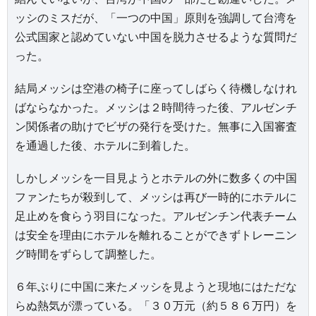
ッシのミスだが、「一つの中国」原則を強調して台湾を
公式国家と認めていない中国を脱力させるような質問だ
った。
結局メッシは空港の椅子に座ってしばらく待機しなけれ
ばならなかった。メッシは２時間待った後、アルゼンチ
ン関係者の助けでビザの発行を受けた。無事に入国審査
を通過した後、ホテルに到着した。
しかしメッシを一目見ようとホテルの外に数多くの中国
ファンたちが殺到して、メッシは再び一時的にホテルに
足止めを食らう羽目になった。アルゼンチン代表チーム
は安全を理由にホテルを離れることができずトレーニン
グ時間をずらして調整した。
６年ぶりに中国に来たメッシを見ようと現地にはただな
らぬ熱気が漂っている。「３０万元（約５８６万円）を