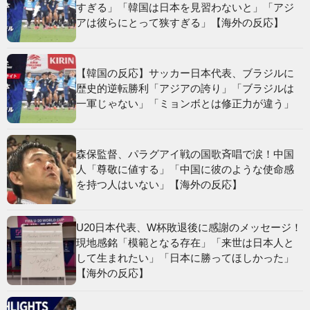
すぎる」「韓国は日本を見習わないと」「アジ
アは彼らにとって狭すぎる」【海外の反応】
【韓国の反応】サッカー日本代表、ブラジルに
歴史的逆転勝利「アジアの誇り」「ブラジルは
一軍じゃない」「ミョンボとは修正力が違う」
森保監督、パラグアイ戦の国歌斉唱で涙！中国
人「尊敬に値する」「中国に彼のような使命感
を持つ人はいない」【海外の反応】
U20日本代表、W杯敗退後に感謝のメッセージ！
現地感銘「模範となる存在」「来世は日本人と
して生まれたい」「日本に勝ってほしかった」
【海外の反応】