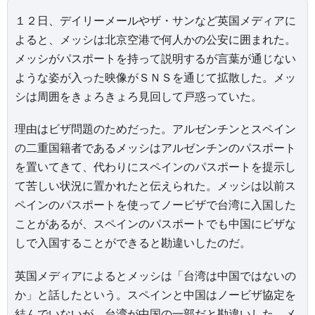
１２日、デイリーメールやザ・サンなど英国メディアに
よると、メッシは北京空港で何人かの公安に囲まれた。
メッシがパスポートを持って説明するが言葉が通じない
ような姿が入った映像がＳＮＳを通じて拡散した。メッ
シは周囲をきょろきょろ見回して戸惑っていた。
理由はビザ問題のためだった。アルゼンチンとスペイン
の二重国籍者であるメッシはアルゼンチンのパスポート
を置いてきて、代わりにスペインのパスポートを提示し
て苦しい状況に置かれたと伝えられた。メッシは以前ス
ペインのパスポートを使ってノービザで台湾に入国した
ことがあるが、スペインのパスポートでも中国にビザな
しで入国することができると勘違いしたのだ。
英国メディアによるとメッシは「台湾は中国ではないの
か」と話したという。スペインと中国はノービザ協定を
結んでいないが、台湾が中国の一部だと勘違いした。メ