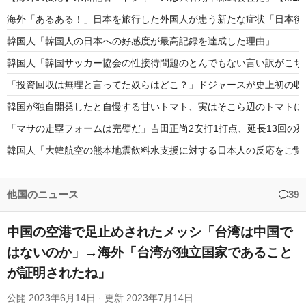
海外「あるある！」日本を旅行した外国人が患う新たな症状「日本後P
韓国人「韓国人の日本への好感度が最高記録を達成した理由」
韓国人「韓国サッカー協会の性接待問題のとんでもない言い訳がこちら
「投資回収は無理と言ってた奴らはどこ？」ドジャースが史上初の収
韓国が独自開発したと自慢する甘いトマト、実はそこら辺のトマトに
「マサの走塁フォームは完璧だ」吉田正尚2安打1打点、延長13回の死
韓国人「大韓航空の熊本地震飲料水支援に対する日本人の反応をご覧
海外「日本のアニメの中でも、過小評価されている隠れた名作といえ
日本人「敷地内に勝手に停めた車がバチバチにブロックされててウケ
他国のニュース
39
中国の空港で足止めされたメッシ「台湾は中国で
はないのか」→海外「台湾が独立国家であること
が証明されたね」
Powered by livedoor 相互RSS
公開
2023年6月14日
· 更新
2023年7月14日