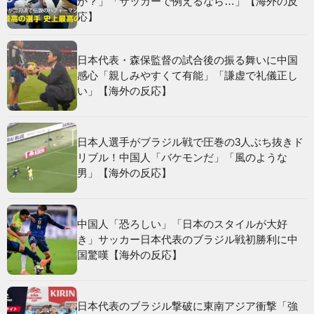
か？」「サッカーで例えるなら…」【海外の反
応】
日本代表・森保監督の試合後の振る舞いに中国
感心「親しみやすくて有能」「謙虚で礼儀正し
い」【海外の反応】
日本人選手がブラジル戦で圧巻の3人ぶち抜きド
リブル！中国人「バケモンだ」「風のような
男」【海外の反応】
中国人「恐ろしい」「日本のスタイルが大好
き」サッカー日本代表のブラジル戦初勝利に中
国驚嘆【海外の反応】
日本代表のブラジル撃破に東南アジア衝撃「強