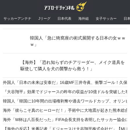
サッカーアンテナ
Jリーグ
日本代表
海外組
女子サッカー
日
韓国人「急に猗窩座の術式展開する日本の女ｗｗ
ｗ」
【海外】「恐れ知らずのチアリーダー、メイク道具を
駆使して隣人を犬の襲撃から救う！」
外国人「日本の未来は安泰だ」16歳MF三井寺眞、衝撃ゴール！久保
『大谷翔平』効果でドジャースの昨年の収益が10億ドルを突破した
韓国人「韓国に10年間の出場権剥奪や過去ワールドカップ、オリンピ
海外「彼らこそ真のヒーローだ！」手術中に大地震が起きた熊本総合
海外「W杯は八百長だった」FIFA会長支持を表明したサッカー協会
【海外の反応】米番記者「ドジャースは大谷翔平株式会社だ」【MLB