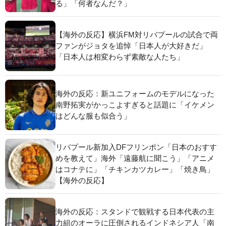
る」「何者なんだ？」
【海外の反応】横浜FM対リバプールの試合で両
ファンがジョタを追悼「日本人が大好きだ」
「日本人は相変わらず素敵な人たち」
海外の反応：新ユニフォームのモデルになった
南野拓実がかっこよすぎると話題に「イケメン
はどんな服も似合う」
リバプール新加入DFフリンポン「日本のおすす
めを教えて」海外「遠藤航に聞こう」「アニメ
はコナテに」「チキンカツカレー」「焼き鳥」
【海外の反応】
海外の反応：スタンドで観戦する日本代表の主
力組のオーラに圧倒されるインドネシア人「南