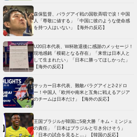
森保監督、パラグアイ戦の国歌斉唱で涙！中国
人「尊敬に値する」「中国に彼のような使命感
を持つ人はいない」【海外の反応】
U20日本代表、W杯敗退後に感謝のメッセージ！
現地感銘「模範となる存在」「来世は日本人と
して生まれたい」「日本に勝ってほしかった」
【海外の反応】
サッカー日本代表、難敵パラグアイと2-2ドロ
ー！中国人「欧州や南米と互角に戦えるアジア
のチームは日本だけ」【海外の反応】
王国ブラジルが韓国に5発大勝「キム・ミンジェ
の責任」「日本はブラジルと引き分けそう」
「日本の試合を見ると…」【韓国の反応】