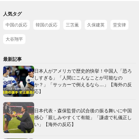
人気タグ
中国の反応
韓国の反応
三笘薫
久保建英
堂安律
大谷翔平
最新記事
日本人がアメリカで歴史的快挙！中国人「恐ろ
しすぎる」「人間にこんなことが可能なの
か？」「サッカーで例えるなら…」【海外の反
応】
日本代表・森保監督の試合後の振る舞いに中国
感心「親しみやすくて有能」「謙虚で礼儀正し
い」【海外の反応】