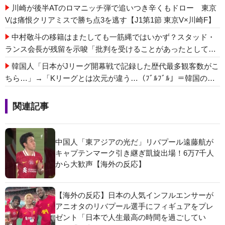
川崎が後半ATのロマニッチ弾で追いつき辛くもドロー 東京
Vは痛恨クリアミスで勝ち点3を逃す【J1第1節 東京V×川崎F】
中村敬斗の移籍はまたしても一筋縄ではいかず？スタッド・
ランス会長が残留を示唆「批判を受けることがあったとして
も」
韓国人「日本がJリーグ開幕戦で記録した歴代最多観客数がこ
ちら…」→「Kリーグとは次元が違う…（ﾌﾞﾙﾌﾞﾙ」＝韓国の反
応
関連記事
中国人「東アジアの光だ」リバプール遠藤航が
キャプテンマーク引き継ぎ凱旋出場！6万7千人
から大歓声【海外の反応】
【海外の反応】日本の人気インフルエンサーが
アニオタのリバプール選手にフィギュアをプレ
ゼント「日本で人生最高の時間を過ごしてい