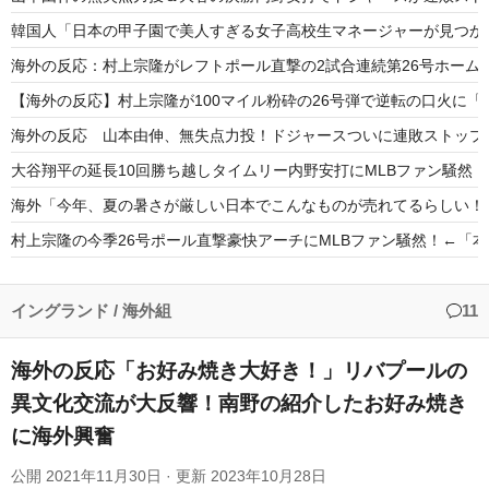
韓国人「日本の甲子園で美人すぎる女子高校生マネージャーが見つか
海外の反応：村上宗隆がレフトポール直撃の2試合連続第26号ホーム
【海外の反応】村上宗隆が100マイル粉砕の26号弾で逆転の口火に
海外の反応 山本由伸、無失点力投！ドジャースついに連敗ストップ
大谷翔平の延長10回勝ち越しタイムリー内野安打にMLBファン騒然
海外「今年、夏の暑さが厳しい日本でこんなものが売れてるらしい！
村上宗隆の今季26号ポール直撃豪快アーチにMLBファン騒然！←「
海外の反応MLB：村上宗隆が2戦連発の26号、160キロ攻略のポー
海外「なんてこった！」日本とドイツの病院食のあまりの差に海外が
イングランド
/
海外組
11
海外の反応「お好み焼き大好き！」リバプールの
異文化交流が大反響！南野の紹介したお好み焼き
に海外興奮
Powered by livedoor 相互RSS
公開
2021年11月30日
· 更新
2023年10月28日