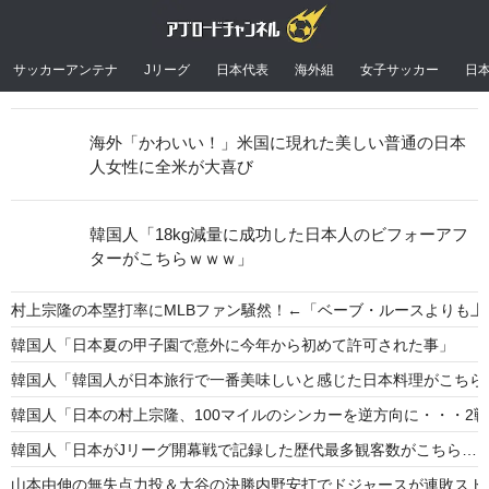
サッカーアンテナ
Jリーグ
日本代表
海外組
女子サッカー
日
海外「かわいい！」米国に現れた美しい普通の日本
人女性に全米が大喜び
韓国人「18kg減量に成功した日本人のビフォーアフ
ターがこちらｗｗｗ」
村上宗隆の本塁打率にMLBファン騒然！←「ベーブ・ルースよりも上
韓国人「日本夏の甲子園で意外に今年から初めて許可された事」
韓国人「韓国人が日本旅行で一番美味しいと感じた日本料理がこちら
韓国人「日本の村上宗隆、100マイルのシンカーを逆方向に・・・2戦
韓国人「日本がJリーグ開幕戦で記録した歴代最多観客数がこちら…」→
山本由伸の無失点力投＆大谷の決勝内野安打でドジャースが連敗スト