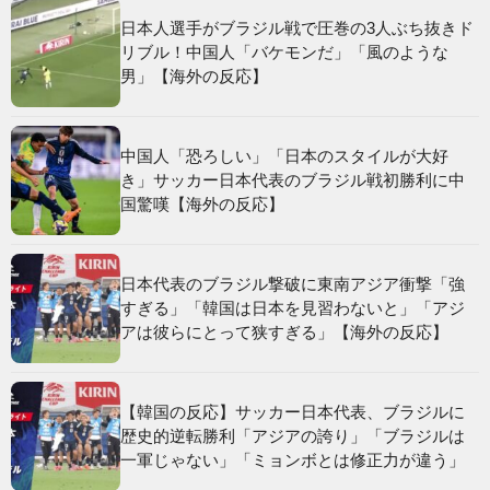
日本人選手がブラジル戦で圧巻の3人ぶち抜きド
リブル！中国人「バケモンだ」「風のような
男」【海外の反応】
中国人「恐ろしい」「日本のスタイルが大好
き」サッカー日本代表のブラジル戦初勝利に中
国驚嘆【海外の反応】
日本代表のブラジル撃破に東南アジア衝撃「強
すぎる」「韓国は日本を見習わないと」「アジ
アは彼らにとって狭すぎる」【海外の反応】
【韓国の反応】サッカー日本代表、ブラジルに
歴史的逆転勝利「アジアの誇り」「ブラジルは
一軍じゃない」「ミョンボとは修正力が違う」