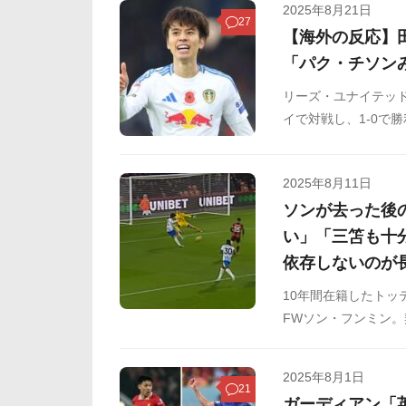
2025年8月21日
27
【海外の反応】
「パク・チソン
リーズ・ユナイテッド
イで対戦し、1-0で
在感を発揮し、現地メ
2025年8月11日
ソンが去った後
い」「三笘も十
依存しないのが
10年間在籍したトッ
FWソン・フンミン。
高額の約2600万ド
紹介する動画が韓国
2025年8月1日
21
ガーディアン「