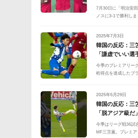
7月30日に「明治安
ノスに3-1で勝利しま
大人気サッカーインフ
ベジータ、ジェレミ
2025年7月3日
ています。
韓国の反応：三
「謙虚でいい選
今季のプレミアリーグ
桁得点を達成したブラ
ップ４回戦、リバプ
反応をSNSや掲示板
2025年5月29日
韓国の反応：三
「脱アジア級だ
今季はリーグ戦36試
MF三笘薫。プレミ