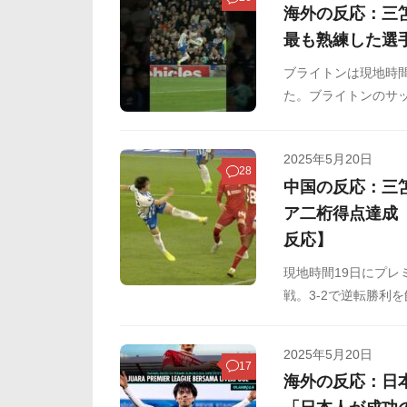
海外の反応：三
最も熟練した選
ブライトンは現地時間
た。ブライトンのサッ
を決めると、逆転弾
トラップが海外で話
2025年5月20日
28
中国の反応：三
ア二桁得点達成
反応】
現地時間19日にプレ
戦。3-2で逆転勝利
場。69分にボレー
利に大きく貢献しま
2025年5月20日
17
海外の反応：日