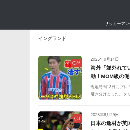
サッカーアン
イングランド
2025年9月14日
35
海外「並外れて
動！MOM級の
現地時間13日にプレ
引き分けました。ク
パスやミドルシュー
2025年8月29日
1
日本の逸材が英