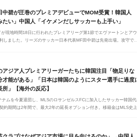
田中碧が圧巻のプレミアデビューでMOM受賞！韓国人
みたい」中国人「イケメンだしサッカーも上手い」
が現地時間18日に行われたプレミアリーグ第1節でエヴァートンとア
勝利しました。リーズのサッカー日本代表MF田中碧は先発出場。攻守で
ディア選出のMVP、ファン選出のMVPに輝いています。
のアジア人プレミアリーガーたちに韓国注目「物足りな
分才能がある」「日本は韓国のようにスター選手に過度
長所」【海外の反応】
テナムを今夏退団し、MLSのロサンゼルスFCに加入したサッカー韓国代
契約期間は2年間で、最大2年の延長オプション付き。移籍金はMLS史
ルのようです。そんななか、ソンが去った後のアジア人プレミアリーガー
で話題になっています。
英クラブはなぜアジア市場に目を向けるのか」→中国人