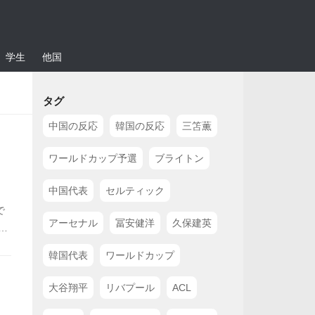
学生
他国
タグ
中国の反応
韓国の反応
三笘薫
ワールドカップ予選
ブライトン
中国代表
セルティック
で
アーセナル
冨安健洋
久保建英
ー
韓国代表
ワールドカップ
大谷翔平
リバプール
ACL