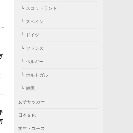
スコットランド
リ
スペイン
ドの
り
ドイツ
る
フランス
ぎ
ベルギー
ポルトガル
浜
ッ
韓国
し
女子サッカー
手
日本文化
何
学生・ユース