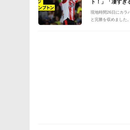
ト！」「凄すぎ
現地時間26日にカラ
と完勝を収めました。
えた81分に豪快な