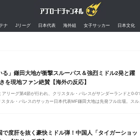
テナ
Jリーグ
日本代表
海外組
女子サッカー
日本文化
いる」鎌田大地が衝撃スルーパス＆強烈ミドル2発と躍
働きを現地ファン絶賛【海外の反応】
ミアリーグ第4節が行われ、クリスタル・パレスがサンダーランドと0-0
リスタル・パレスのサッカー日本代表MF鎌田大地は先発フル出場。スル
トで存在感を放ち、現地から称賛の声が続出しています。
国で度肝を抜く豪快ミドル弾！中国人「タイガーショッ