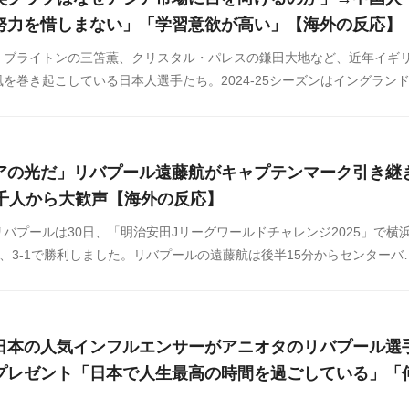
努力を惜しまない」「学習意欲が高い」【海外の反応】
、ブライトンの三笘薫、クリスタル・パレスの鎌田大地など、近年イギ
を巻き起こしている日本人選手たち。2024-25シーズンはイングラン
う3つの異なるカテゴリーで日本人所属クラブが優勝し、大きな話題にな
、英メディア『ガーディアン』が30日、イギリスのサッカー界で急増す
て特集し、中国で話題になっています。
アの光だ」リバプール遠藤航がキャプテンマーク引き継
7千人から大歓声【海外の反応】
バプールは30日、「明治安田Jリーグワールドチャレンジ2025」で横
、3-1で勝利しました。リバプールの遠藤航は後半15分からセンターバ
ファン・ダイクからキャプテンマークを引き継ぎ、逆転勝利に貢献しま
日本の人気インフルエンサーがアニオタのリバプール選
プレゼント「日本で人生最高の時間を過ごしている」「