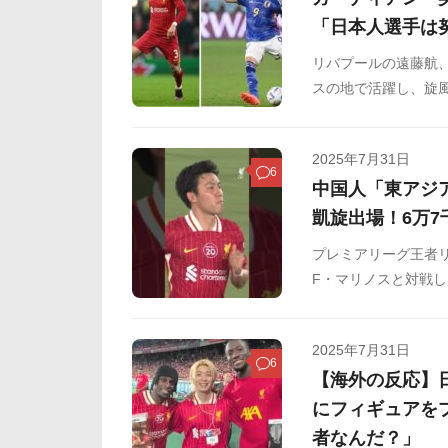
「日本人選手は
リバプールの遠藤航
スの地で活躍し、旋風
1部、2部、3部とい
ました。そんななか
2025年7月31日
アジア人選手につい
6
中国人「東アジ
凱旋出場！6万
プレミアリーグ王者リ
F・マリノスと対戦し
クとして途中出場。
た。
2025年7月31日
6
【海外の反応】
にフィギュアを
者なんだ？」