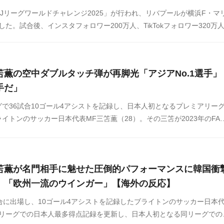
田Jリーグワールドチャレンジ2025」が行われ、リバプールが横浜F・マ
した。試合後、インスタフォロワー200万人、TikTokフォロワー320万
ルエンサー木村太陽（TAIYO）が、リバプールのイブラヒマ・コナテ
ー・フリンポンにルフィのフィギュアをプレゼントし、海外で話題にな
笘薫の空中ダブルタッチ弾が再脚光「アジアNo.1選手」
手だ」
で36試合10ゴール4アシストを記録し、日本人初となるプレミアリー
イトンのサッカー日本代表MF三笘薫（28）。その三笘が2023年のFA
ール戦で決めたスーパーゴールが最近韓国で話題になっています。韓国
などからまとめましたのでご覧ください。
笘薫が名門相手に魅せた圧倒的パフォーマンスに韓国衝
」「欧州一流のウインガー」【海外の反応】
合に出場し、10ゴール4アシストを記録したブライトンのサッカー日本
アリーグでの日本人最多得点記録を更新し、日本人初となる同リーグでの