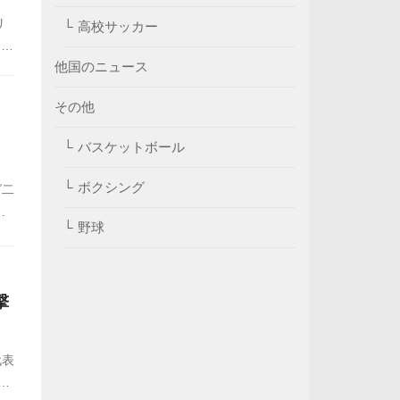
リ
高校サッカー
人の
他国のニュース
に
っ
その他
バスケットボール
ボクシング
グ二
カ
野球
の
撃
代表
二