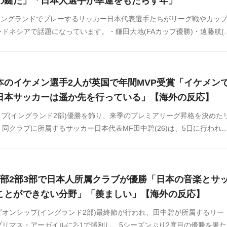
の鍵だ」「日本人選手が幸運をもたらす年」
ン、イングランドでプレーするサッカー日本代表選手たちがリーグ戦やカッ
ドネシアで話題になっています。・鎌田大地(FAカップ優勝)・遠藤航(
田中碧(チャンピオンシップ優勝)
本のイケメン選手2人が英国で年間MVP受賞「イケメン
日本サッカーは遥か先を行っている」【海外の反応】
ップ(イングランド2部)優勝を飾り、来季のプレミアリーグ昇格を決めた
同クラブに所属するサッカー日本代表MF田中碧(26)は、5日に行われ
ターが選ぶクラブ年間最優秀ゴール賞と、選手が選ぶクラブ年間最優秀
れました。
1部2部3部で日本人所属クラブが優勝「日本の音楽とサ
ことができない分野」「羨ましい」【海外の反応】
ンピオンシップ(イングランド2部)最終節が行われ、田中碧が所属するリー
リマス・アーガイルに2-1で勝利し、5シーズンぶり2度目の優勝を果た