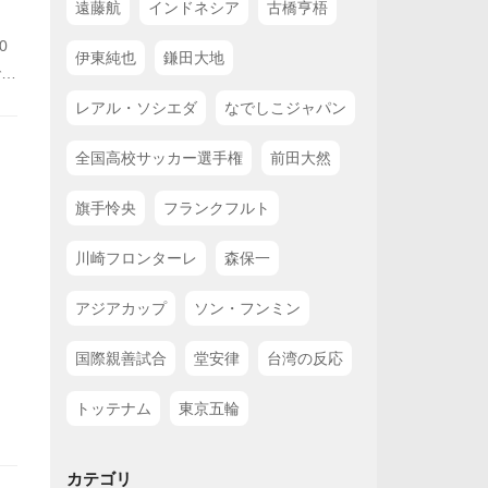
遠藤航
インドネシア
古橋亨梧
0
伊東純也
鎌田大地
で迎
レアル・ソシエダ
なでしこジャパン
全国高校サッカー選手権
前田大然
旗手怜央
フランクフルト
川崎フロンターレ
森保一
アジアカップ
ソン・フンミン
国際親善試合
堂安律
台湾の反応
トッテナム
東京五輪
カテゴリ