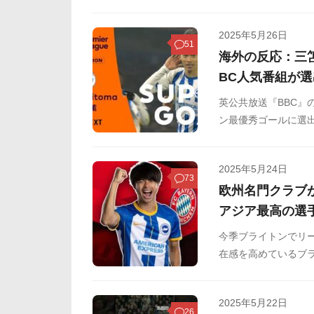
桁得点を達成しまし
ます。
2025年5月26日
51
海外の反応：三
BC人気番組が
英公共放送『BBC』の
ン最優秀ゴールに選出
で決めた先制点。三
をSNSや掲示板など
2025年5月24日
73
欧州名門クラブ
アジア最高の選
今季ブライトンでリー
在感を高めているブラ
は途中出場から華麗な
韓国の反応をSNSや
2025年5月22日
26