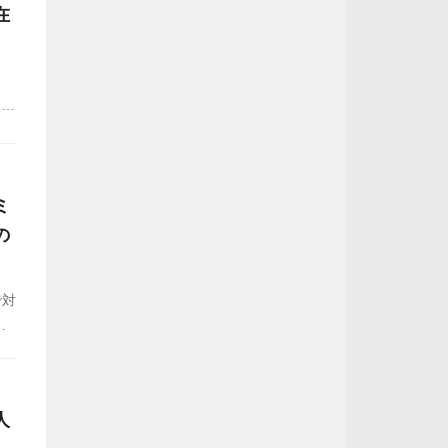
在
し
点弾
度
ミ
の
で対
出
勝
人