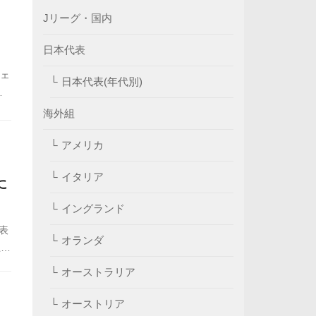
Jリーグ・国内
日本代表
ウェ
日本代表(年代別)
存
海外組
アメリカ
イタリア
に
イングランド
表
オランダ
上最
を
オーストラリア
オーストリア