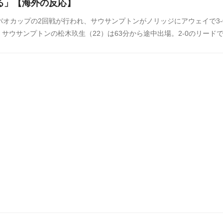
る」【海外の反応】
バオカップの2回戦が行われ、サウサンプトンがノリッジにアウェイで3-
サウサンプトンの松木玖生（22）は63分から途中出場。2-0のリード
ミドルシュートをネットに突き刺し、移籍後初得点を記録しました。