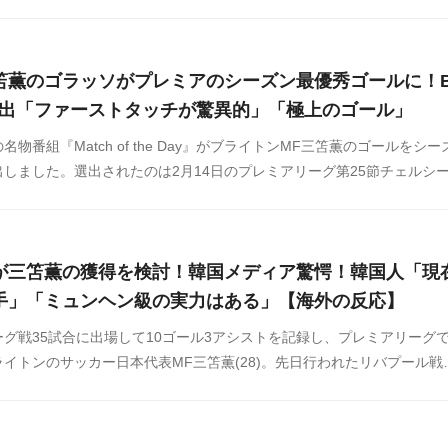
た。そんな三笘のリバプール戦のハイライト動画が韓国で注目を集めて
笘薫のゴラッソがプレミアのシーズン最優秀ゴールに！
選出「ファーストタッチが驚異的」「極上のゴール」
名物番組『Match of the Day』がブライトンMF三笘薫のゴールをシー
しました。選出されたのは2月14日のプレミアリーグ第25節チェルシ
笘のゴラッソがシーズン最優秀ゴールに選ばれたことに対する海外の反
からまとめましたのでご覧ください。
が三笘薫の獲得を検討！韓国メディア驚愕！韓国人「現
手」「ミュンヘン級の実力はある」【海外の反応】
グ戦35試合に出場して10ゴール3アシストを記録し、プレミアリーグ
イトンのサッカー日本代表MF三笘薫(28)。先日行われたリバプール戦
ボレー弾を決め、3-2での勝利に大きく貢献しました。この報道に対す
掲示板などからまとめましたのでご覧ください。