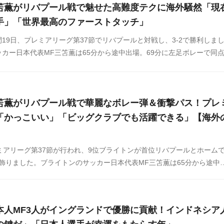
笘薫がリバプール戦で魅せた高難度テクに海外騒然「現
手」「世界最高のファーストタッチ」
19日、プレミアリーグ第37節でリバプールと対戦し、3-2で勝利しま
カー日本代表MF三笘薫は65分から途中出場。69分に左足ボレーで同
にも関与し、勝利に大きく貢献しました。この試合で三笘が見せた高難
題になっています。
笘薫がリバプール戦で華麗なボレー弾＆衝撃パス！プレ
「かっこいい」「ビッグクラブでも活躍できる」【海外
ミアリーグ第37節が行われ、9位ブライトンが首位リバプールとホーム
を飾りました。ブライトンのサッカー日本代表MF三笘薫は65分から途中
シュートで同点弾を決めると、ゴール以外でもパスでチャンスを演出し、
した。
本人MF3人がイングランドで優勝に貢献！インドネシア