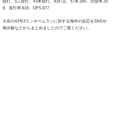
塁打、5三塁打、43本塁打、93打点、打率.260、出塁率.35
9、長打率.618、OPS.977
大谷の43号3ランホームランに対する海外の反応をSNSや
掲示板などからまとめましたのでご覧ください。