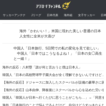
サッカーアンテナ
Jリーグ
日本代表
海外組
女子サッカー
日
海外「かわいい！」米国に現れた美しい普通の日本
人女性に全米が大喜び
中国人「日本旅行、5日間での私の変化を見て欲しい」
中国人「日本ではこうなるよね！」「日本の女◯高生
と一緒！」
海外の反応：八村塁「誰が何と言おうと僕は日本人」
韓国人「日本の高校野球甲子園大会が全く理解できないんですけど…
【海外の反応】ドジャースに加入したスクーバルが設備の豪華さに困惑
【海外の反応】山本由伸、降板後にスクーバルから心を込めた労いを
韓国人「韓国人が日本へ行くたびに思うことがこちら…」→「同意する
海外「日本旅行のことで悩んでるんだけど、自分はどうすべきなんだ