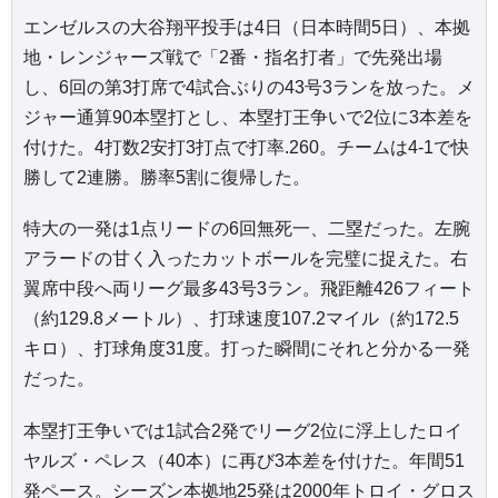
エンゼルスの大谷翔平投手は4日（日本時間5日）、本拠
地・レンジャーズ戦で「2番・指名打者」で先発出場
し、6回の第3打席で4試合ぶりの43号3ランを放った。メ
ジャー通算90本塁打とし、本塁打王争いで2位に3本差を
付けた。4打数2安打3打点で打率.260。チームは4-1で快
勝して2連勝。勝率5割に復帰した。
特大の一発は1点リードの6回無死一、二塁だった。左腕
アラードの甘く入ったカットボールを完璧に捉えた。右
翼席中段へ両リーグ最多43号3ラン。飛距離426フィート
（約129.8メートル）、打球速度107.2マイル（約172.5
キロ）、打球角度31度。打った瞬間にそれと分かる一発
だった。
本塁打王争いでは1試合2発でリーグ2位に浮上したロイ
ヤルズ・ペレス（40本）に再び3本差を付けた。年間51
発ペース。シーズン本拠地25発は2000年トロイ・グロス