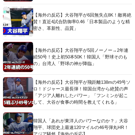
【海外の反応】大谷翔平が6回無失点8K！敵将絶
賛！直近4試合防御率0.46「日本製品のような精
密さ、革新性、品質」
【海外の反応】大谷翔平が5回ノーノー→2年連
続50号！史上初50本50K！韓国人「野球そのも
の」台湾人「野球の神が降臨」
【海外の反応】大谷翔平が飛距離138mの49号ソ
ロ！ドジャース最長弾！韓国台湾から絶賛の声
「アジア人離れしたパワー」「フンミンが起こ
して、大谷が食事の時間を教えてくれる」
韓国人「あれが東洋人のパワーなのか？」大谷
翔平、球団史上最速120マイルの46号弾丸HR！
アジア騒然【海外の反応】