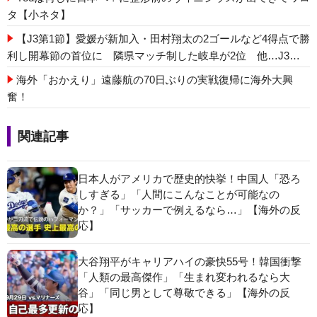
タ【小ネタ】
【J3第1節】愛媛が新加入・田村翔太の2ゴールなど4得点で勝
利し開幕節の首位に 隣県マッチ制した岐阜が2位 他…J3ま
とめ
海外「おかえり」遠藤航の70日ぶりの実戦復帰に海外大興
奮！
関連記事
日本人がアメリカで歴史的快挙！中国人「恐ろ
しすぎる」「人間にこんなことが可能なの
か？」「サッカーで例えるなら…」【海外の反
応】
大谷翔平がキャリアハイの豪快55号！韓国衝撃
「人類の最高傑作」「生まれ変われるなら大
谷」「同じ男として尊敬できる」【海外の反
応】