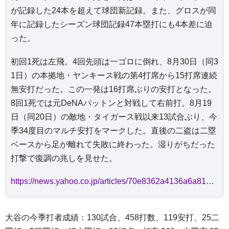
が記録した24本を超えて球団新記録。また、グロスが同
年に記録したシーズン球団記録47本塁打にも4本差に迫
った。
初回1死は左飛。4回先頭は一ゴロに倒れ、8月30日（同3
1日）の本拠地・ヤンキース戦の第4打席から15打席連続
無安打だった。この一発は16打席ぶりの安打となった。
8回1死では元DeNAパットンと対戦して右前打。8月19
日（同20日）の敵地・タイガース戦以来13試合ぶり、今
季34度目のマルチ安打をマークした。直後の二盗は二塁
ベースから足が離れて失敗に終わった。湿りがちだった
打撃で復調の兆しを見せた。
https://news.yahoo.co.jp/articles/70e8362a4136a6a81e6c6bcadcf2a0dbcd11aaf2
大谷の今季打者成績：130試合、458打数、119安打、25二