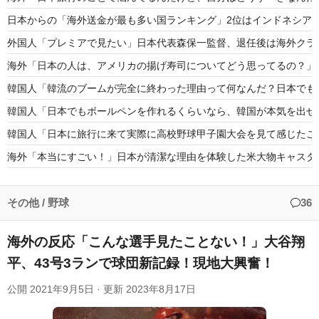
日本からの「海外送金が最も多い国ランキング」2位はインドネシア
外国人「プレミアで見たい」日本代表森保一監督、退任後は海外クラ
海外「日本の人は、アメリカの揚げ寿司についてどう思ってるの？」
韓国人「韓流のブームが完全に終わった理由って何なんだ？日本でも全然
韓国人「日本でもボールペンを作れるくらいなら、韓国が本気を出せ
韓国人「日本に旅行に来て実際に高校野球甲子園大会を見て感じたこ
海外「本当にすごい！」日本が清潔な理由を体験した米大物キャスタ
大谷ドジャースの3カード連続負け越しに全米騒然！←「3連覇は厳
「MLBレベルでもかなりのハイライト」甲子園で見られた白樺学園
その他
/
野球
36
海外の反応「こんな選手見たことない！」大谷翔
平、43号3ランで球団新記録！現地大興奮！
Powered by livedoor 相互RSS
公開
2021年9月5日
· 更新
2023年8月17日