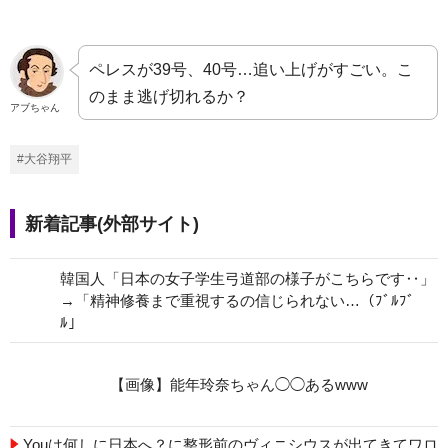
ペレスが39号、40号…追い上げがすごい。こ
のまま逃げ切れるか？
アブちゃん
#大谷翔平
新着記事(外部サイト)
韓国人「日本の女子学生弓道部の様子がこちらです‥」
→「精神修養まで重視するの信じられない…（ﾌﾞﾙﾌﾞ
ﾙ」
【画像】能年玲奈ちゃん◯◯あるwww
Youは何しに日本へ？に整形前のヴィニシウスが出てきてワロ