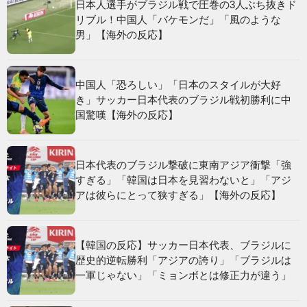
日本人選手がブラジル戦で圧巻の3人ぶち抜きド
リブル！中国人「バケモンだ」「風のような
男」【海外の反応】
中国人「恐ろしい」「日本のスタイルが大好
き」サッカー日本代表のブラジル戦初勝利に中
国驚嘆【海外の反応】
日本代表のブラジル撃破に東南アジア衝撃「強
すぎる」「韓国は日本を見習わないと」「アジ
アは彼らにとって狭すぎる」【海外の反応】
【韓国の反応】サッカー日本代表、ブラジルに
歴史的逆転勝利「アジアの誇り」「ブラジルは
一軍じゃない」「ミョンボとは修正力が違う」