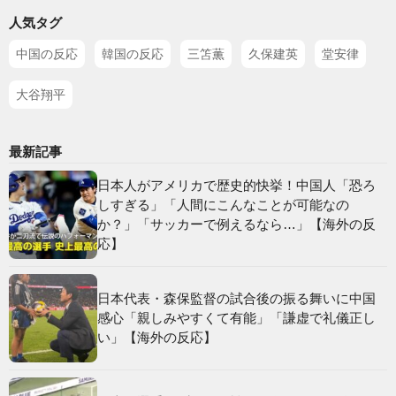
人気タグ
中国の反応
韓国の反応
三笘薫
久保建英
堂安律
大谷翔平
最新記事
日本人がアメリカで歴史的快挙！中国人「恐ろ
しすぎる」「人間にこんなことが可能なの
か？」「サッカーで例えるなら…」【海外の反
応】
日本代表・森保監督の試合後の振る舞いに中国
感心「親しみやすくて有能」「謙虚で礼儀正し
い」【海外の反応】