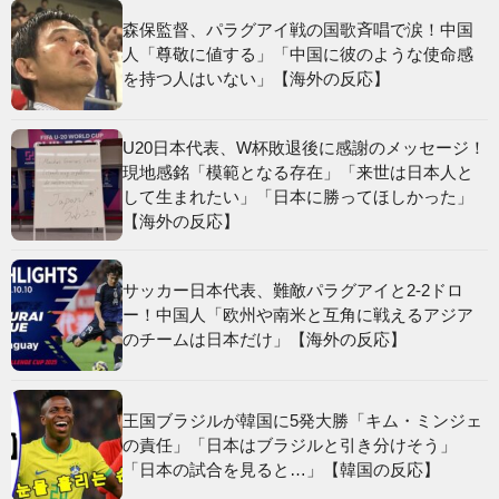
森保監督、パラグアイ戦の国歌斉唱で涙！中国
人「尊敬に値する」「中国に彼のような使命感
を持つ人はいない」【海外の反応】
U20日本代表、W杯敗退後に感謝のメッセージ！
現地感銘「模範となる存在」「来世は日本人と
して生まれたい」「日本に勝ってほしかった」
【海外の反応】
サッカー日本代表、難敵パラグアイと2-2ドロ
ー！中国人「欧州や南米と互角に戦えるアジア
のチームは日本だけ」【海外の反応】
王国ブラジルが韓国に5発大勝「キム・ミンジェ
の責任」「日本はブラジルと引き分けそう」
「日本の試合を見ると…」【韓国の反応】