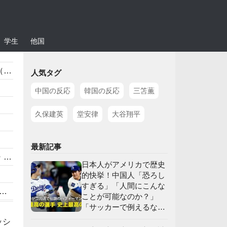
学生
他国
）
人気タグ
」
中国の反応
韓国の反応
三笘薫
久保建英
堂安律
大谷翔平
）
最新記事
】
日本人がアメリカで歴史
的快挙！中国人「恐ろし
すぎる」「人間にこんな
ことが可能なのか？」
「サッカーで例えるな
応
ら…」【海外の反応】
ッシ
】