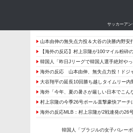
サッカーアン
山本由伸の無失点力投＆大谷の決勝内野安打でド
【海外の反応】村上宗隆が100マイル粉砕
韓国人「昨日Jリーグで韓国人選手絶対や
海外の反応 山本由伸、無失点力投！ドジ
大谷翔平の延長10回勝ち越しタイムリー内
海外「今年、夏の暑さが厳しい日本でこんなものが
村上宗隆の今季26号ポール直撃豪快アーチ
海外の反応MLB：村上宗隆が2戦連発の26号、16
韓国人「日本人が絶対に違法駐車をしない本当の理由
韓国人「ブラジルの女子バレー
トルコ人「日本人まで獲るのか」上田綺世、