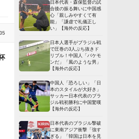
日本代表・森保監督の試
合後の振る舞いに中国感
心「親しみやすくて有
」
能」「謙虚で礼儀正し
い」【海外の反応】
応
05
日本人選手がブラジル戦
で圧巻の3人ぶち抜きド
リブル！中国人「バケモ
杯
ンだ」「風のような男」
【海外の反応】
中国人「恐ろしい」「日
本のスタイルが大好き」
サッカー日本代表のブラ
ジル戦初勝利に中国驚嘆
【海外の反応】
日本代表のブラジル撃破
に東南アジア衝撃「強す
ぎる」「韓国は日本を見