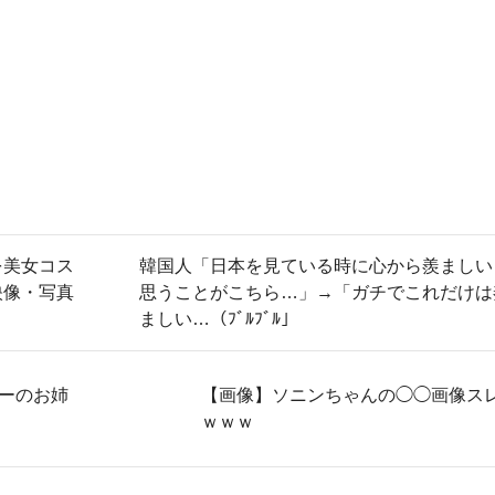
を美女コス
韓国人「日本を見ている時に心から羨ましい
映像・写真
思うことがこちら…」→「ガチでこれだけは
ましい…（ﾌﾞﾙﾌﾞﾙ」
ーのお姉
【画像】ソニンちゃんの◯◯画像ス
ｗｗｗ