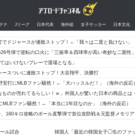
テナ
Jリーグ
日本代表
海外組
女子サッカー
日本文化
ジャースが連敗ストップ！←「我々は二度と負けない」（海外の反応
の26号弾で逆転の口火に「三振率＆四球率が高い奇妙な二面性
ってはいけないプレーで退場となる」
ャースついに連敗ストップ！大谷翔平、決勝打
野安打にMLBファン騒然！←「大ハッスルだ！」（海外の反応
売れてるらしい！ｗ」外国人が驚いた日本の商品とは・・・？【海外の反応
にMLBファン騒然！←「本当に1年目なのか」（海外の反応）
0キロ攻略のポール直撃弾で首位攻防戦＆元監督メモリアルデー逆転勝利に貢献
がこちら…」→「これが正解」「その通りだ…（ﾌﾞﾙﾌﾞﾙ」＝韓国の反
ボール試合
韓国人「最近の韓国女子◯生のファ
トルコ名門が巨額の正式オファー！現地サポが騒然！【海外の反応