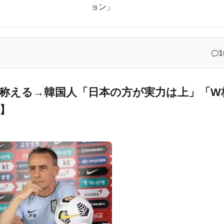
ョン」
院食のあまりの差に海外が大騒ぎ
に韓国人が衝撃！何故変わらないデザインの制服や革靴を着用し続けるのか？
していることがこちら…」→「えっ？？？？？？？？？？」＝韓国の反
1
知ってしまった…」
番重要なのは2002年なのにそこは言及しないんだなｗｗｗ」「責任逃れが本当にひどい・・・」
称える→韓国人「日本の方が実力は上」「W
】