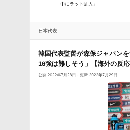
中にラット乱入」
海外「なんてこった！」日本とドイツの病
韓国人「30年前から変わらない日本の女子高生の姿
韓国人「韓国人が日本のラーメンについて勘違い
日本代表
外国人「親子丼という日本の料理の直訳を
韓国サッカー協会「現在は不適切な行為は絶対にない」→韓国人「一
韓国代表監督が森保ジャパンを
16強は難しそう」【海外の反応
公開
2022年7月28日
· 更新
2022年7月29日
Powered by livedoor 相互RSS