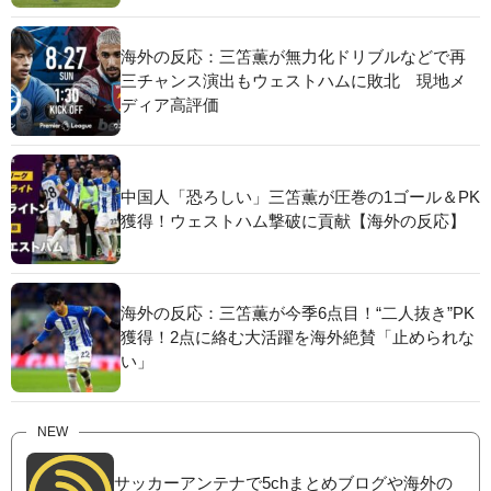
海外の反応：三笘薫が無力化ドリブルなどで再
三チャンス演出もウェストハムに敗北 現地メ
ディア高評価
中国人「恐ろしい」三笘薫が圧巻の1ゴール＆PK
獲得！ウェストハム撃破に貢献【海外の反応】
海外の反応：三笘薫が今季6点目！“二人抜き”PK
獲得！2点に絡む大活躍を海外絶賛「止められな
い」
NEW
サッカーアンテナで5chまとめブログや海外の