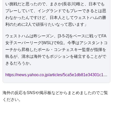
い挑戦だと思ったので、まさか(長谷川)唯と、日本でも
プレーしていて、イングランドでもプレーできるとは思
わなかったんですけど、日本人としてウェストハムの勝
利のために2人で頑張りたいなって思います」
ウェストハムは昨シーズン、[3-5-2]をベースに戦ってFA
女子スーパーリーグ(WSL)で6位。今季はアシスタントコ
ーチから昇格したポール・コンチェスキー監督が指揮を
執るが、清水は海外でもポジションを確立することがで
きるだろうか。
https://news.yahoo.co.jp/articles/5ca5e1db81e34301c1446540d701d32d099b0eb0
海外の反応をSNSや掲示板などからまとめましたのでご覧
ください。