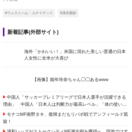
#ウェストハム・ユナイテッド
#清水梨紗
新着記事(外部サイト)
海外「かわいい！」米国に現れた美しい普通の日本
人女性に全米が大喜び
【画像】能年玲奈ちゃん◯◯あるwww
中国人「サッカープレミアリーグで日本人選手が活躍できる
理由」 中国人「日本人は判断力が最高レベル」「体の使い方
が重要」
モナコMF南野タキ、復帰まだもリバポ戦でアンフィールド凱
旋！
浦和レッズがストークシティMF瀬古樹を獲得へ 現地ではす