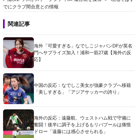
でにクラブ間合意との情報
関連記事
海外「可愛すぎる」なでしこジャパンDFが英名
門へサプライズ加入！浦和一筋27歳【海外の反
応】
中国の反応：なでしこ美女が強豪クラブへ移籍
「美しすぎる」「アジアサッカーの誇り」
海外の反応：遠藤航、ウェストハム戦で守備に
奮闘！後半に調子を上げるもリバプールは痛恨
ドロー「遠藤には感心させられる」