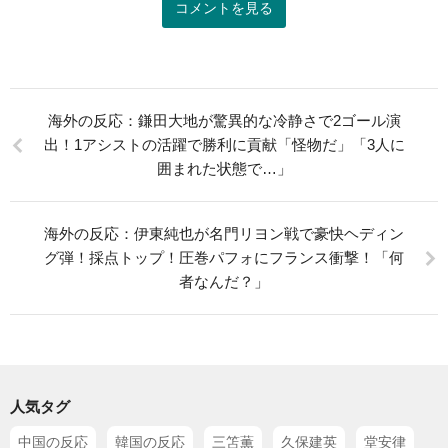
コメントを見る
海外の反応：鎌田大地が驚異的な冷静さで2ゴール演
出！1アシストの活躍で勝利に貢献「怪物だ」「3人に
囲まれた状態で…」
海外の反応：伊東純也が名門リヨン戦で豪快ヘディン
グ弾！採点トップ！圧巻パフォにフランス衝撃！「何
者なんだ？」
人気タグ
中国の反応
韓国の反応
三笘薫
久保建英
堂安律