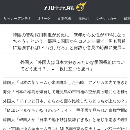
サッカーアンテナ
Jリーグ
日本代表
海外組
女子サッカー
日
韓国の警察採用制度が変更に「来年から女性が70%になっ
ちゃう」という一部声に国民からコメント欄で「男も普通
に勉強すればいいだけだろ」と何故か意見の応酬に発展...
外国人「外国人は日本大好きみたいな愛国番組につい
てどう思う？」←「役に立つと思う」
韓国人「日本の某ゲームが米国進出した当時、アメリカ国内で巻き起
海外「日本の桜島が爆発して鹿児島の市街地の空が真っ暗になる様子
外国人「ドイツと日本、あらゆる面を比較したらどっちが上なの？」
「MLBレベルでもかなりのハイライト」甲子園で見られた白樺学園
韓国人「韓国人が『日本の地下鉄は複雑すぎる』と感じる驚きの理由
村上宗隆の逆方向ホームランにMLB専門家も仰天！←「パワーだけ