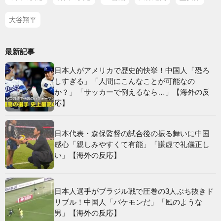
大谷翔平
最新記事
日本人がアメリカで歴史的快挙！中国人「恐ろ
しすぎる」「人間にこんなことが可能なの
か？」「サッカーで例えるなら…」【海外の反
応】
日本代表・森保監督の試合後の振る舞いに中国
感心「親しみやすくて有能」「謙虚で礼儀正し
い」【海外の反応】
日本人選手がブラジル戦で圧巻の3人ぶち抜きド
リブル！中国人「バケモンだ」「風のような
男」【海外の反応】