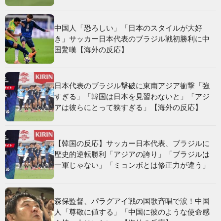
中国人「恐ろしい」「日本のスタイルが大好
き」サッカー日本代表のブラジル戦初勝利に中
国驚嘆【海外の反応】
日本代表のブラジル撃破に東南アジア衝撃「強
すぎる」「韓国は日本を見習わないと」「アジ
アは彼らにとって狭すぎる」【海外の反応】
【韓国の反応】サッカー日本代表、ブラジルに
歴史的逆転勝利「アジアの誇り」「ブラジルは
一軍じゃない」「ミョンボとは修正力が違う」
森保監督、パラグアイ戦の国歌斉唱で涙！中国
人「尊敬に値する」「中国に彼のような使命感