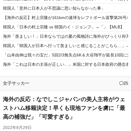
韓国人「意外に日本人が不思議に思い知らなかった事」
【海外の反応】村上宗隆が161kmの速球をレフトポール直撃第26号ホ
韓国人「日本の村上宗隆 vs 韓国のイ・ジョンフ」→「」【MLB】
海外「羨ましい！」日本ならではの夏の風物詩に海外がびっくり仰天
韓国人「韓国人が日本へ行って羨ましいと感じることがこちら…」→「
「山本由伸は我々の宝だ」5回2/3無失点6K＆大谷翔平が延長10回に
海外「これは日本の主張が正しい…」米国に対する日本政府の懸念表
海外「日本人は何に使ってるんだ？」 世界的ブームの日本の食品、
フランス人「なぜ移籍させない?」中村敬斗に複数オファー！ランス
女子サッカー
25
海外の反応：なでしこジャパンの美人主将がウェ
ストハム移籍決定！早くも現地ファンを虜に「最
高の補強だ」「可愛すぎる」
Powered by livedoor 相互RSS
2022年8月29日