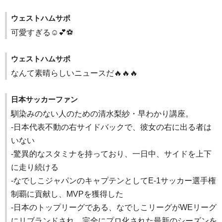
ウェストハムサポ
可愛すぎる☺️💕⚽️
ウェストハムサポ
なんて素晴らしいニュースだ🔥🔥🔥
日本サッカーファン
馴染みのない人のための清水梨紗・早わかり講座。
-日本代表不動の右サイドバックで、彼女の右に出る者は
いない
-驚異的なスタミナを持っており、一日中、サイドを上下
に走り続ける
-なでしこジャパンのキャプテンとしてE-1サッカー選手権
制覇に貢献し、MVPを獲得した
-日本のトップリーグである、なでしこリーグがWEリーグ
にリブランドされ、完全にプロ化された最新のシーズンを