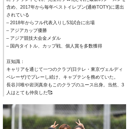
含め、2017年から毎年ベストイレブン(通称TOTY)に選出
されている
– 2018年からフル代表入りし53試合に出場
– アジアカップ優勝
– アジア競技大会金メダル
– 国内タイトル、カップ戦、個人賞を多数獲得
豆知識：
キャリアを通じて一つのクラブ(日テレ・東京ヴェルディ
ベレーザ)でプレーし続け、キャプテンを務めていた。
長谷川唯や岩渕真奈もこのクラブのユース出身。当然、3
人はとても仲良しだ🥰