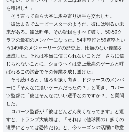
いない。ショウヘイ・オオタニは満票でナ・リーグMVP
を獲得した」
そう言って自ら大谷に歩み寄り握手を交わした。
「彼はまるでムービースターのようだ。彼には明るい未
来がある。彼は昨年、その記録をすべて破り、50-50ク
ラブの最初のメンバーになった。54本塁打と59盗塁とい
う149年のメジャーリーグの歴史上、比類のない偉業を
達成した。それは本当に信じられないことだ。さらに信
じられないことに、ショウヘイは史上最高のゲームと呼
ばれるこの試合でその偉業を成し遂げた」
そう続けると、後ろを振り向き、ドジャースのメンバ
ーに「そんなに凄いゲームだったの？」と聞き、ロバー
ツ監督に「彼はそんなにいい選手なのですか？」と質問
した。
ロバーツ監督が「彼はどんどん良くなってます」と返
すと、トランプ大統領は、「それは（他球団の）多くの
選手にとっては恐怖だね」と、今シーズンの活躍に敬意