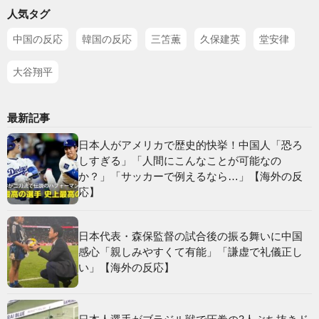
人気タグ
中国の反応
韓国の反応
三笘薫
久保建英
堂安律
大谷翔平
最新記事
日本人がアメリカで歴史的快挙！中国人「恐ろ
しすぎる」「人間にこんなことが可能なの
か？」「サッカーで例えるなら…」【海外の反
応】
日本代表・森保監督の試合後の振る舞いに中国
感心「親しみやすくて有能」「謙虚で礼儀正し
い」【海外の反応】