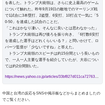
を表した。トランプ大統領は、さらに史上最高のゲーム
について触れた。昨年9月19日の敵地でのマーリンズ戦
で1試合に3本塁打、2盗塁、6安打、10打点で一気に「5
0‐50」を達成した試合のことだ。
「これはかなり凄い。そんなに良いとは思わなかった」
トランプ大統領は再び後ろを振り向き、「6打数6安打
を達成した選手はどれくらいいる？」と問いかけて、ロ
バーツ監督が「少ないですね」と答えた。
トランプ大統領のスピーチは約15分間という長いもの
で、一人一人主要な選手を紹介していたが、大谷につい
ては約2分間割いた。
https://news.yahoo.co.jp/articles/33bf827d011ca72763db1e8ba07520a7af29d9fe
中国と台湾の反応をSNSや掲示板などからまとめましたの
でご覧ください。