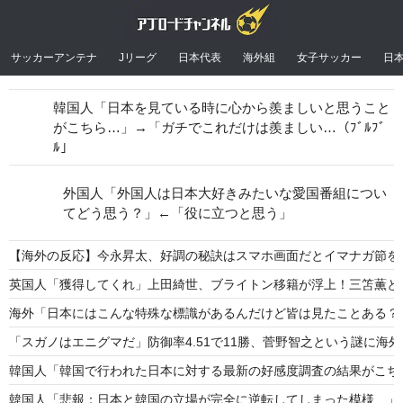
サッカーアンテナ
Jリーグ
日本代表
海外組
女子サッカー
日
韓国人「日本を見ている時に心から羨ましいと思うこと
がこちら…」→「ガチでこれだけは羨ましい…（ﾌﾞﾙﾌﾞ
ﾙ」
外国人「外国人は日本大好きみたいな愛国番組につい
てどう思う？」←「役に立つと思う」
【海外の反応】今永昇太、好調の秘訣はスマホ画面だとイマナガ節を
英国人「獲得してくれ」上田綺世、ブライトン移籍が浮上！三笘薫との
海外「日本にはこんな特殊な標識があるんだけど皆は見たことある？
「スガノはエニグマだ」防御率4.51で11勝、菅野智之という謎に海
韓国人「韓国で行われた日本に対する最新の好感度調査の結果がこちら
韓国人「悲報：日本と韓国の立場が完全に逆転してしまった模様…」→