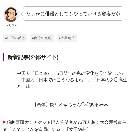
たしかに俳優としてもやっていける容姿だ👍️
アブちゃん
#中国の反応
#台湾の反応
#大谷翔平
新着記事(外部サイト)
中国人「日本旅行、5日間での私の変化を見て欲しい」
中国人「日本ではこうなるよね！」「日本の女◯高生
と一緒！」
【画像】能年玲奈ちゃん◯◯あるwww
伯剌西爾大会チケット購入希望者が73万人超！大会運営責任
者「スタジアムを満員にする」【女子W杯】