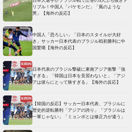
日本人選手がブラジル戦で圧巻の3人ぶち抜きド
リブル！中国人「バケモンだ」「風のような
男」【海外の反応】
中国人「恐ろしい」「日本のスタイルが大好
き」サッカー日本代表のブラジル戦初勝利に中
国驚嘆【海外の反応】
日本代表のブラジル撃破に東南アジア衝撃「強
すぎる」「韓国は日本を見習わないと」「アジ
アは彼らにとって狭すぎる」【海外の反応】
【韓国の反応】サッカー日本代表、ブラジルに
歴史的逆転勝利「アジアの誇り」「ブラジルは
一軍じゃない」「ミョンボとは修正力が違う」