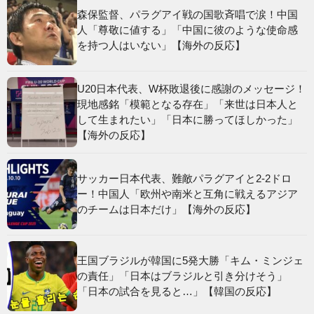
森保監督、パラグアイ戦の国歌斉唱で涙！中国
人「尊敬に値する」「中国に彼のような使命感
を持つ人はいない」【海外の反応】
U20日本代表、W杯敗退後に感謝のメッセージ！
現地感銘「模範となる存在」「来世は日本人と
して生まれたい」「日本に勝ってほしかった」
【海外の反応】
サッカー日本代表、難敵パラグアイと2-2ドロ
ー！中国人「欧州や南米と互角に戦えるアジア
のチームは日本だけ」【海外の反応】
王国ブラジルが韓国に5発大勝「キム・ミンジェ
の責任」「日本はブラジルと引き分けそう」
「日本の試合を見ると…」【韓国の反応】