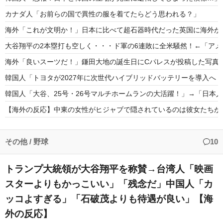
カナダ人「お前らの国で異性の服を着てたらどう思われる？」
海外「これが文明か！」日本に比べて超石器時代だった英国に海外が
大谷翔平の2本塁打も空しく・・・ド軍の6連敗に全米騒然！←「ア
海外「良いスーツだ！」鎌田大地の誕生日にCパレスが投稿した写真
韓国人「トヨタが2027年に次世代ハイブリッドバッテリーを導入へ！
韓国人「大谷、25号・26号マルチホームランの大活躍！」→「日本人
【海外の反応】中東の女性がヒジャブで隠されているのは彼女たちが
韓国、日本で韓国籍のインフルエンサーが7台の車に当て逃げして逮
海外「その通り！」日本人ならどこでも発展させると語る世界的大富
その他
/
野球
10
トランプ大統領が大谷翔平を称賛→台湾人「映画
スターよりもかっこいい」「残念だ」中国人「カ
ッコよすぎる」「石破茂よりも待遇が良い」【海
Powered by livedoor 相互RSS
外の反応】