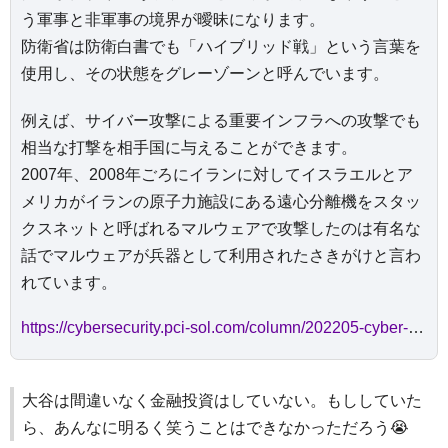
う軍事と非軍事の境界が曖昧になります。
防衛省は防衛白書でも「ハイブリッド戦」という言葉を
使用し、その状態をグレーゾーンと呼んでいます。
例えば、サイバー攻撃による重要インフラへの攻撃でも
相当な打撃を相手国に与えることができます。
2007年、2008年ごろにイランに対してイスラエルとア
メリカがイランの原子力施設にある遠心分離機をスタッ
クスネットと呼ばれるマルウェアで攻撃したのは有名な
話でマルウェアが兵器として利用されたさきがけと言わ
れています。
https://cybersecurity.pci-sol.com/column/202205-cyber-security-trends2022/
大谷は間違いなく金融投資はしていない。もししていた
ら、あんなに明るく笑うことはできなかっただろう😭