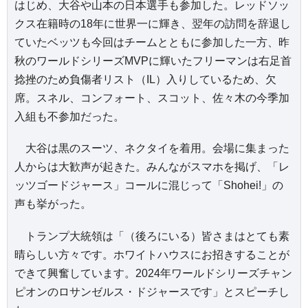
はじめ、大谷や山本の日本選手も参加した。レッドソッ
クス在籍時の18年に世界一に輝き、翌年の訪問を辞退し
ていたベッツも今回はチームとともに参加した一方、昨
秋のワールドシリーズMVPに輝いたフリーマンは右足首
捻挫のため負傷者リスト（IL）入りしているため、欠
席。スネル、コンフォート、スコット、佐々木の今季加
入組も不参加だった。
大谷は黒のスーツ、ネクタイを着用。会場に集まった
人からは大歓声が起きた。みんながスマホを掲げ、「レ
ッツゴードジャース」コールに混じって「Shohei!」の
声も挙がった。
トランプ大統領は「（後ろにいる）皆さまはとても素
晴らしい方々です。ホワイトハウスにお招きすることが
できて興奮しています。2024年ワールドシリーズチャン
ピオンのロサンゼルス・ドジャースです」とスピーチし