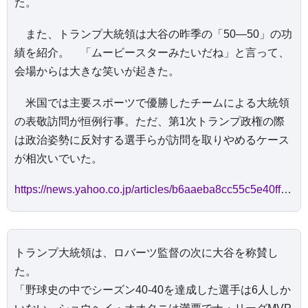
た。
また、トランプ大統領は大谷の昨季の「50―50」の功
績を紹介。 「ムービースターみたいだね」と言って、
会場からは大きな笑いが起きた。
米国では主要スポーツで優勝したチームによる大統領
の表敬訪問が恒例行事。ただ、第1次トランプ政権の際
は政治姿勢に反対する選手らが訪問を取りやめるケース
が相次いでいた。
https://news.yahoo.co.jp/articles/b6aaeba8cc55c5e40ff01b5032c55f6a66c2ce37
トランプ大統領は、ロバーツ監督の次に大谷を称賛し
た。
「野球史の中でシーズン40-40を達成した選手は6人しか