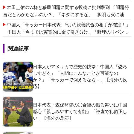
本田圭佑のW杯と移民問題に関する投稿に批判殺到 「問題発
言だとわからないのか？」「ネタにするな」 釈明も火に油
中国人「サッカー日本代表、9月の親善試合の相手が確定！」
中国人「今までは実質的に全て引き分け」「野球のリベンジ
戦」
関連記事
日本人がアメリカで歴史的快挙！中国人「恐ろ
しすぎる」「人間にこんなことが可能なの
か？」「サッカーで例えるなら…」【海外の反
応】
日本代表・森保監督の試合後の振る舞いに中国
感心「親しみやすくて有能」「謙虚で礼儀正し
い」【海外の反応】