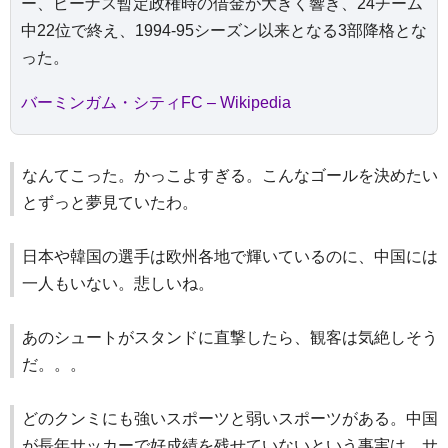
ー、ビーナス暫定政権時の借金が大きく響き、24チーム
中22位で終え、1994-95シーズン以来となる3部降格とな
った。
バーミンガム・シティFC – Wikipedia
なんてこった。かっこよすぎる。こんなゴールを決めたい
とずっと夢見ていたわ。
日本や韓国の選手は欧州各地で輝いているのに、中国には
一人もいない。悲しいね。
あのシュートがスタンドに直撃したら、観客は気絶しそう
だ。。。
どのクンミにも強いスポーツと弱いスポーツがある。中国
が長年サッカーで好成績を残せていないという事実は、サ