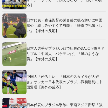
応】
日本代表・森保監督の試合後の振る舞いに中国
感心「親しみやすくて有能」「謙虚で礼儀正し
い」【海外の反応】
日本人選手がブラジル戦で圧巻の3人ぶち抜きド
リブル！中国人「バケモンだ」「風のような
男」【海外の反応】
中国人「恐ろしい」「日本のスタイルが大好
き」サッカー日本代表のブラジル戦初勝利に中
国驚嘆【海外の反応】
日本代表のブラジル撃破に東南アジア衝撃「強