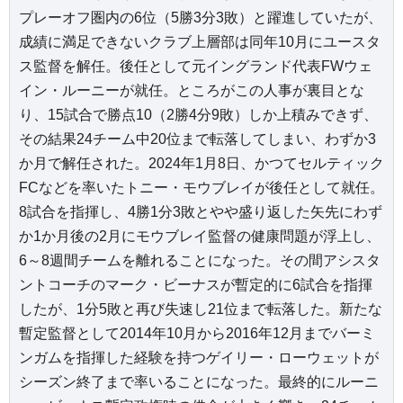
プレーオフ圏内の6位（5勝3分3敗）と躍進していたが、
成績に満足できないクラブ上層部は同年10月にユースタ
ス監督を解任。後任として元イングランド代表FWウェ
イン・ルーニーが就任。ところがこの人事が裏目とな
り、15試合で勝点10（2勝4分9敗）しか上積みできず、
その結果24チーム中20位まで転落してしまい、わずか3
か月で解任された。2024年1月8日、かつてセルティック
FCなどを率いたトニー・モウブレイが後任として就任。
8試合を指揮し、4勝1分3敗とやや盛り返した矢先にわず
か1か月後の2月にモウブレイ監督の健康問題が浮上し、
6～8週間チームを離れることになった。その間アシスタ
ントコーチのマーク・ビーナスが暫定的に6試合を指揮
したが、1分5敗と再び失速し21位まで転落した。新たな
暫定監督として2014年10月から2016年12月までバーミ
ンガムを指揮した経験を持つゲイリー・ローウェットが
シーズン終了まで率いることになった。最終的にルーニ