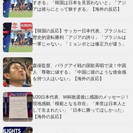
すぎる」「韓国は日本を見習わないと」「アジ
アは彼らにとって狭すぎる」【海外の反応】
【韓国の反応】サッカー日本代表、ブラジルに
歴史的逆転勝利「アジアの誇り」「ブラジルは
一軍じゃない」「ミョンボとは修正力が違う」
森保監督、パラグアイ戦の国歌斉唱で涙！中国
人「尊敬に値する」「中国に彼のような使命感
を持つ人はいない」【海外の反応】
U20日本代表、W杯敗退後に感謝のメッセージ！
現地感銘「模範となる存在」「来世は日本人と
して生まれたい」「日本に勝ってほしかった」
【海外の反応】