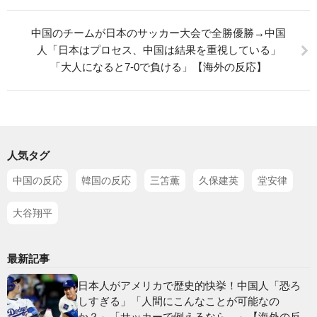
中国のチームが日本のサッカー大会で全勝優勝→中国
人「日本はプロセス、中国は結果を重視している」
「大人になると7-0で負ける」【海外の反応】
人気タグ
中国の反応
韓国の反応
三笘薫
久保建英
堂安律
大谷翔平
最新記事
日本人がアメリカで歴史的快挙！中国人「恐ろ
しすぎる」「人間にこんなことが可能なの
か？」「サッカーで例えるなら…」【海外の反