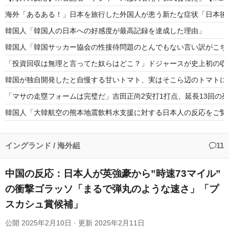
海外「あるある！」日本を旅行した外国人が患う新たな症状「日本後P
韓国人「韓国人の日本への好感度が最高記録を達成した理由」
韓国人「韓国サッカー協会の性接待問題のとんでもない言い訳がこちら
「投資回収は無理と言ってた奴らはどこ？」ドジャースが史上初の収
韓国が独自開発したと自慢する甘いトマト、実はそこら辺のトマトに
「マサの走塁フォームは完璧だ」吉田正尚2安打1打点、延長13回の死
韓国人「大韓航空の熊本地震飲料水支援に対する日本人の反応をご覧
海外「日本のアニメの中でも、過小評価されている隠れた名作といえ
日本人「敷地内に勝手に停めた車がバチバチにブロックされててウケ
イングランド
/
海外組
11
中国の反応：日本人が英強豪から”時速73マイル”
の衝撃ゴラッソ「まるで弾丸のような速さ」「プ
スカシュ賞候補」
Powered by livedoor 相互RSS
公開
2025年2月10日
· 更新
2025年2月11日