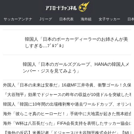
サッカーアンテナ
Jリーグ
日本代表
海外組
女子サッカー
日
韓国人「日本のポーカーディーラーのお姉さんが美
しすぎる…ﾌﾞﾙﾌﾞﾙ」
韓国人「日本のガールズグループ、HANAの韓国人メ
ンバー・ジスを見てみよう」
外国人「日本の未来は安泰だ」16歳MF三井寺眞、衝撃ゴール！久保
『大谷翔平』効果でドジャースの昨年の収益が10億ドルを突破した
韓国人「韓国に10年間の出場権剥奪や過去ワールドカップ、オリンピ
海外「彼らこそ真のヒーローだ！」手術中に大地震が起きた熊本総合
海外「W杯は八百長だった」FIFA会長支持を表明したサッカー協会
【海外の反応】米番記者「ドジャースは大谷翔平株式会社だ」【MLB