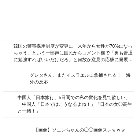
韓国の警察採用制度が変更に「来年から女性が70%になっ
ちゃう」という一部声に国民からコメント欄で「男も普通
に勉強すればいいだけだろ」と何故か意見の応酬に発展…
グレタさん、またイスラエルに拿捕される！ 海
外の反応
中国人「日本旅行、5日間での私の変化を見て欲しい」
中国人「日本ではこうなるよね！」「日本の女◯高生
と一緒！」
【画像】ソニンちゃんの◯◯画像スレｗｗｗ