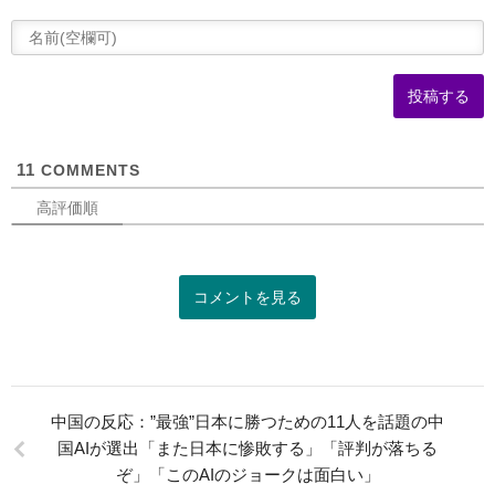
(
可
11
COMMENTS
高評価順
コメントを見る
中国の反応：”最強”日本に勝つための11人を話題の中
国AIが選出「また日本に惨敗する」「評判が落ちる
ぞ」「このAIのジョークは面白い」