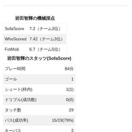
岩田智輝の機械採点
SofaScore
7.2（チーム3位）
WhoScored
7.42（チーム3位）
FotMob
6.7（チーム5位）
岩田智輝のスタッツ(SofaScore)
プレー時間
84分
ゴール
1
シュート(枠内)
1(1)
ドリブル(成功数)
0(0)
タッチ数
29
パス(成功率)
15/19(79%)
キーパス
2