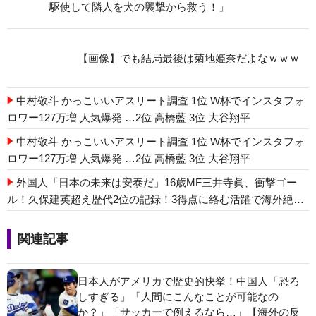
駆使して隣人を犬の襲撃から救う！」
【画像】でも結局最後は菊地姫奈だよなｗｗｗ
中村敬斗 かっこいいアスリート調査 1位 W杯でインスタフォ
ロワー127万増 人気爆発 …2位 高橋藍 3位 大谷翔平
中村敬斗 かっこいいアスリート調査 1位 W杯でインスタフォ
ロワー127万増 人気爆発 …2位 高橋藍 3位 大谷翔平
外国人「日本の未来は安泰だ」16歳MF三井寺眞、衝撃ゴー
ル！久保建英超え歴代2位の記録！3得点に絡む活躍で海外絶
賛！【海外の反応】
関連記事
日本人がアメリカで歴史的快挙！中国人「恐ろ
しすぎる」「人間にこんなことが可能なの
か？」「サッカーで例えるなら…」【海外の反