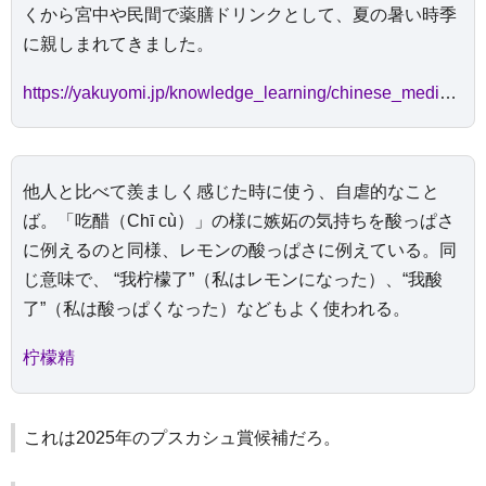
くから宮中や民間で薬膳ドリンクとして、夏の暑い時季
に親しまれてきました。
https://yakuyomi.jp/knowledge_learning/chinese_medicine/01_077/
他人と比べて羨ましく感じた時に使う、自虐的なこと
ば。「吃醋（Chī cù）」の様に嫉妬の気持ちを酸っぱさ
に例えるのと同様、レモンの酸っぱさに例えている。同
じ意味で、 “我柠檬了”（私はレモンになった）、“我酸
了”（私は酸っぱくなった）などもよく使われる。
柠檬精
これは2025年のプスカシュ賞候補だろ。