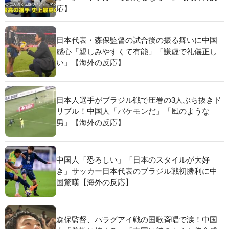
応】
日本代表・森保監督の試合後の振る舞いに中国
感心「親しみやすくて有能」「謙虚で礼儀正し
い」【海外の反応】
日本人選手がブラジル戦で圧巻の3人ぶち抜きド
リブル！中国人「バケモンだ」「風のような
男」【海外の反応】
中国人「恐ろしい」「日本のスタイルが大好
き」サッカー日本代表のブラジル戦初勝利に中
国驚嘆【海外の反応】
森保監督、パラグアイ戦の国歌斉唱で涙！中国