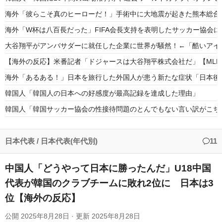
海外「彼らこそ真のヒーローだ！」手術中に大地震が起きた熊本総合
海外「W杯は八百長だった」FIFA会長支持を表明したサッカー協会
大谷翔平がアンバサダーに就任した企業に世界が騒然！←「酷いアイ
【海外の反応】米番記者「ドジャースは大谷翔平株式会社だ」【MLB
海外「あるある！」日本を旅行した外国人が患う新たな症状「日本後P
韓国人「韓国人の日本への好感度が最高記録を達成した理由」
韓国人「韓国サッカー協会の性接待問題のとんでもない言い訳がこちら
韓国が独自開発したと自慢する甘いトマト、実はそこら辺のトマトに
海外「絶対行きたくない国は？」かなりの割合であの国を挙げられる
日本代表
/
日本代表(年代別)
11
中国人「どうやって日本に勝ったんだ」U18中国
代表が韓国のクラブチームに敗れ2位に 日本は3
位【海外の反応】
Powered by livedoor 相互RSS
公開
2025年8月28日
· 更新
2025年8月28日