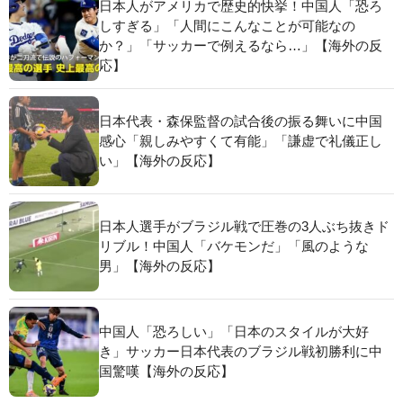
日本人がアメリカで歴史的快挙！中国人「恐ろ
しすぎる」「人間にこんなことが可能なの
か？」「サッカーで例えるなら…」【海外の反
応】
日本代表・森保監督の試合後の振る舞いに中国
感心「親しみやすくて有能」「謙虚で礼儀正し
い」【海外の反応】
日本人選手がブラジル戦で圧巻の3人ぶち抜きド
リブル！中国人「バケモンだ」「風のような
男」【海外の反応】
中国人「恐ろしい」「日本のスタイルが大好
き」サッカー日本代表のブラジル戦初勝利に中
国驚嘆【海外の反応】