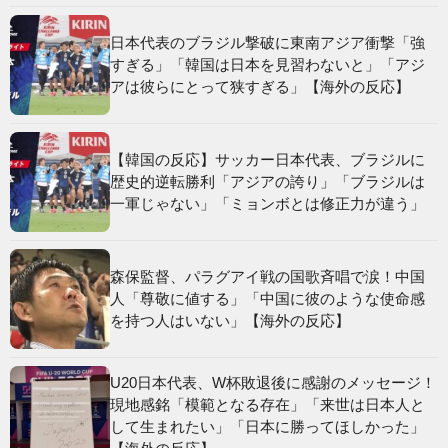
日本代表のブラジル撃破に東南アジア衝撃「強
すぎる」「韓国は日本を見習わないと」「アジ
アは彼らにとって狭すぎる」【海外の反応】
【韓国の反応】サッカー日本代表、ブラジルに
歴史的逆転勝利「アジアの誇り」「ブラジルは
一軍じゃない」「ミョンボとは修正力が違う」
森保監督、パラグアイ戦の国歌斉唱で涙！中国
人「尊敬に値する」「中国に彼のような使命感
を持つ人はいない」【海外の反応】
U20日本代表、W杯敗退後に感謝のメッセージ！
現地感銘「模範となる存在」「来世は日本人と
して生まれたい」「日本に勝ってほしかった」