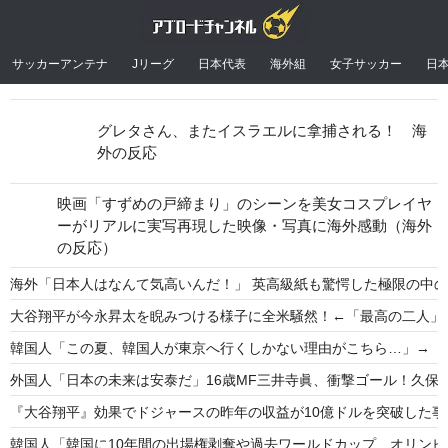
サッカーアンテナ
Jリーグ
日本代表
海外組
女子サッカー
日
グレタさん、またイスラエルに拿捕される！ 海
外の反応
映画「すずめの戸締まり」のシーンを美女コスプレイヤ
ーがリアルに実写再現した映像・写真に海外感動（海外
の反応）
海外「日本人はなんて気高いんだ！」 英高級紙も驚愕した極限の中
大谷翔平が今永昇太を睨みつける様子に全米騒然！←「最高の二人」
韓国人「この夏、韓国人が東京へ行くしかない理由がこちら…」→「快
外国人「日本の未来は安泰だ」16歳MF三井寺眞、衝撃ゴール！久保
『大谷翔平』効果でドジャースの昨年の収益が10億ドルを突破した
韓国人「韓国に10年間の出場権剥奪や過去ワールドカップ、オリンピ