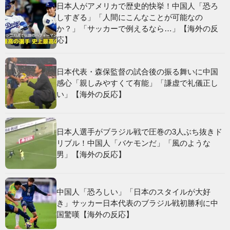
日本人がアメリカで歴史的快挙！中国人「恐ろ
しすぎる」「人間にこんなことが可能なの
か？」「サッカーで例えるなら…」【海外の反
応】
日本代表・森保監督の試合後の振る舞いに中国
感心「親しみやすくて有能」「謙虚で礼儀正し
い」【海外の反応】
日本人選手がブラジル戦で圧巻の3人ぶち抜きド
リブル！中国人「バケモンだ」「風のような
男」【海外の反応】
中国人「恐ろしい」「日本のスタイルが大好
き」サッカー日本代表のブラジル戦初勝利に中
国驚嘆【海外の反応】