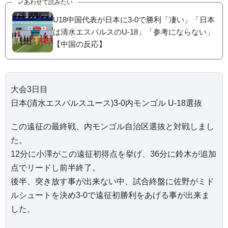
あわせて読みたい
U18中国代表が日本に3-0で勝利「凄い」「日本
は清水エスパルスのU-18」「参考にならない」
【中国の反応】
大会3日目
日本(清水エスパルスユース)3-0内モンゴル U-18選抜
この遠征の最終戦、内モンゴル自治区選抜と対戦しまし
た。
12分に小澤がこの遠征初得点を挙げ、36分に鈴木が追加
点でリードし前半終了。
後半、突き放す事が出来ない中、試合終盤に佐野がミド
ルシュートを決め3-0で遠征初勝利をあげる事が出来ま
した。