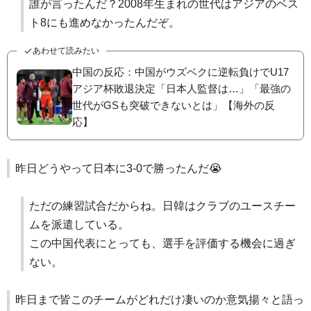
誰が言ったんだ？2008年生まれの世代はアジアのベス
ト8にも進めなかったんだぞ。
あわせて読みたい
中国の反応：中国がウズベクに逆転負けでU17
アジア杯敗退決定「日本人監督は…」「最強の
世代がGSも突破できないとは」【海外の反
応】
昨日どうやって日本に3-0で勝ったんだ😭
ただの練習試合だからね。日韓はクラブのユースチー
ムを派遣している。
この中国代表にとっても、選手を評価する機会に過ぎ
ない。
昨日まで皆このチームがどれだけ凄いのか意気揚々と語っ