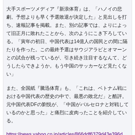
大手スポーツメディア『新浪体育』は、「ハノイの悲
劇。予想よりも早く予選敗退が決定した」と見出しを打
ち、速報記事を掲載。また、別の記事では、よりによっ
て旧正月に敗れたことから、次のようにこき下ろしてい
る。「寅年の初日、中国代表は14億人の国民との間に隔
たりを作った。この最終予選はサウジアラビとオマーン
との試合が残っているが、引き続き注目するなんて、ど
うしたらできようか。もう中国のサッカーなど見たくな
い」
また、全国紙『騰迅体育』も、「これは、ベトナム戦に
おける中国代表の歴史の中で、最悪の敗北だ」と酷評。
元中国代表DFの劉悦が、「中国がバルセロナと対戦して
いるのかと思った」と痛烈に皮肉ったことを紹介してい
る。
https://news.yahoo.co.jp/articles/866ddf6379d43e396da52d65bfda4657f18bd582