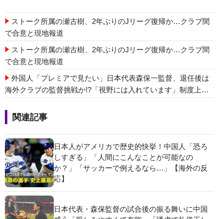
ストーク所属の瀬古樹、2年ぶりのJリーグ復帰か…クラブ間
で合意と現地報道
ストーク所属の瀬古樹、2年ぶりのJリーグ復帰か…クラブ間
で合意と現地報道
外国人「プレミアで見たい」日本代表森保一監督、退任後は
海外クラブの監督挑戦か!?「視野には入れています」制度上は
欧州での監督就任が可能【海外の反応】
関連記事
日本人がアメリカで歴史的快挙！中国人「恐ろ
しすぎる」「人間にこんなことが可能なの
か？」「サッカーで例えるなら…」【海外の反
応】
日本代表・森保監督の試合後の振る舞いに中国