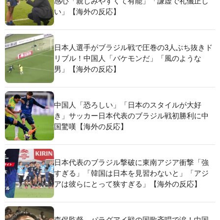
感心「親しみやすくて有能」「謙虚で礼儀正し
い」【海外の反応】
日本人選手がブラジル戦で圧巻の3人ぶち抜きド
リブル！中国人「バケモンだ」「風のような
男」【海外の反応】
中国人「恐ろしい」「日本のスタイルが大好
き」サッカー日本代表のブラジル戦初勝利に中
国驚嘆【海外の反応】
日本代表のブラジル撃破に東南アジア衝撃「強
すぎる」「韓国は日本を見習わないと」「アジ
アは彼らにとって狭すぎる」【海外の反応】
森保監督、パラグアイ戦の国歌斉唱で涙！中国