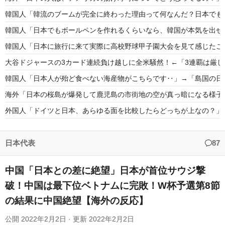
韓国人「韓流のブームが完全に終わった理由って何なんだ？日本でも全然
韓国人「日本でもボールペンを作れるくらいなら、韓国が本気を出せ
韓国人「日本に旅行に来て実際に高校野球甲子園大会を見て感じたこ
大谷ドジャースの3カード連続負け越しに全米騒然！←「3連覇は厳
韓国人「日本人が殆ど食べない海産物がこちらです‥」→「島国の日
海外「日本の桜島が爆発して鹿児島の市街地の空が真っ暗になる様子
外国人「ドイツと日本、あらゆる面を比較したらどっちが上なの？」
【海外の反応】ABSチャレンジを認めない本塁審判が話題に【MLB】
「MLBレベルでもかなりのハイライト」甲子園で見られた白樺学園
日本代表
87
中国「日本との差に絶望」日本が首位サウジ撃
破！中国は最下位ベトナムに完敗！W杯予選第8節
の結果に中国絶望【海外の反応】
Powered by livedoor 相互RSS
公開
2022年2月2日
· 更新
2022年2月2日