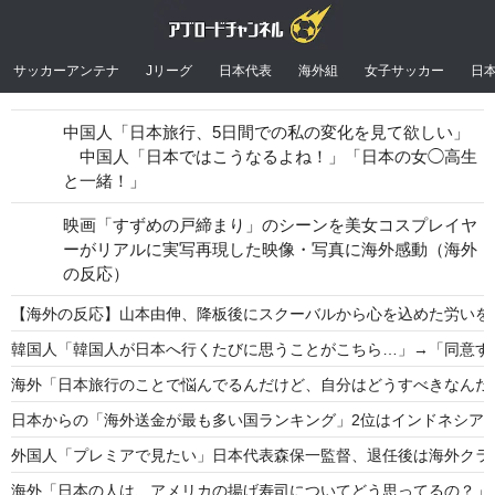
サッカーアンテナ
Jリーグ
日本代表
海外組
女子サッカー
日
中国人「日本旅行、5日間での私の変化を見て欲しい」
中国人「日本ではこうなるよね！」「日本の女◯高生
と一緒！」
映画「すずめの戸締まり」のシーンを美女コスプレイヤ
ーがリアルに実写再現した映像・写真に海外感動（海外
の反応）
【海外の反応】山本由伸、降板後にスクーバルから心を込めた労いを
韓国人「韓国人が日本へ行くたびに思うことがこちら…」→「同意する
海外「日本旅行のことで悩んでるんだけど、自分はどうすべきなんだ
日本からの「海外送金が最も多い国ランキング」2位はインドネシア
外国人「プレミアで見たい」日本代表森保一監督、退任後は海外クラ
海外「日本の人は、アメリカの揚げ寿司についてどう思ってるの？」