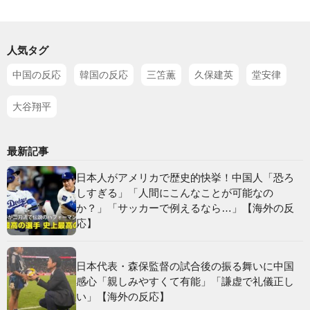
人気タグ
中国の反応
韓国の反応
三笘薫
久保建英
堂安律
大谷翔平
最新記事
日本人がアメリカで歴史的快挙！中国人「恐ろ
しすぎる」「人間にこんなことが可能なの
か？」「サッカーで例えるなら…」【海外の反
応】
日本代表・森保監督の試合後の振る舞いに中国
感心「親しみやすくて有能」「謙虚で礼儀正し
い」【海外の反応】