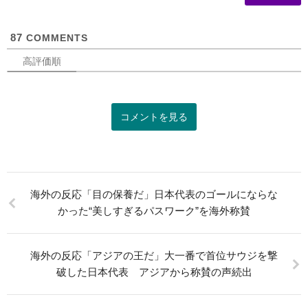
可
87
COMMENTS
高評価順
コメントを見る
海外の反応「目の保養だ」日本代表のゴールにならな
かった“美しすぎるパスワーク”を海外称賛
海外の反応「アジアの王だ」大一番で首位サウジを撃
破した日本代表 アジアから称賛の声続出