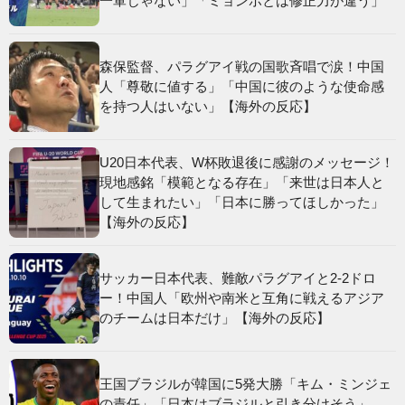
一軍じゃない」「ミョンボとは修正力が違う」
森保監督、パラグアイ戦の国歌斉唱で涙！中国
人「尊敬に値する」「中国に彼のような使命感
を持つ人はいない」【海外の反応】
U20日本代表、W杯敗退後に感謝のメッセージ！
現地感銘「模範となる存在」「来世は日本人と
して生まれたい」「日本に勝ってほしかった」
【海外の反応】
サッカー日本代表、難敵パラグアイと2-2ドロ
ー！中国人「欧州や南米と互角に戦えるアジア
のチームは日本だけ」【海外の反応】
王国ブラジルが韓国に5発大勝「キム・ミンジェ
の責任」「日本はブラジルと引き分けそう」