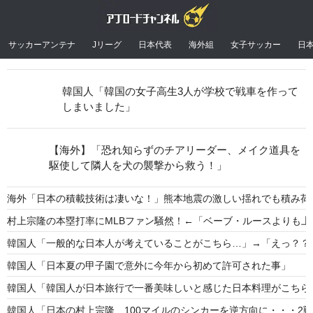
サッカーアンテナ
Jリーグ
日本代表
海外組
女子サッカー
日
韓国人「韓国の女子高生3人が学校で戦車を作って
しまいました」
【海外】「恐れ知らずのチアリーダー、メイク道具を
駆使して隣人を犬の襲撃から救う！」
海外「日本の積載技術は凄いな！」熊本地震の激しい揺れでも積み荷
村上宗隆の本塁打率にMLBファン騒然！←「ベーブ・ルースよりも上
韓国人「一般的な日本人が考えていることがこちら…」→「えっ？？
韓国人「日本夏の甲子園で意外に今年から初めて許可された事」
韓国人「韓国人が日本旅行で一番美味しいと感じた日本料理がこちら
韓国人「日本の村上宗隆、100マイルのシンカーを逆方向に・・・2戦