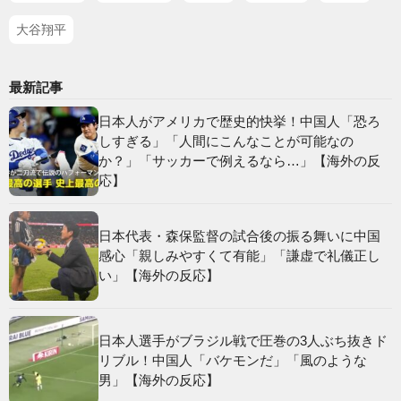
大谷翔平
最新記事
日本人がアメリカで歴史的快挙！中国人「恐ろ
しすぎる」「人間にこんなことが可能なの
か？」「サッカーで例えるなら…」【海外の反
応】
日本代表・森保監督の試合後の振る舞いに中国
感心「親しみやすくて有能」「謙虚で礼儀正し
い」【海外の反応】
日本人選手がブラジル戦で圧巻の3人ぶち抜きド
リブル！中国人「バケモンだ」「風のような
男」【海外の反応】