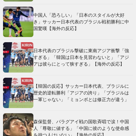
中国人「恐ろしい」「日本のスタイルが大好
き」サッカー日本代表のブラジル戦初勝利に中
国驚嘆【海外の反応】
日本代表のブラジル撃破に東南アジア衝撃「強
すぎる」「韓国は日本を見習わないと」「アジ
アは彼らにとって狭すぎる」【海外の反応】
【韓国の反応】サッカー日本代表、ブラジルに
歴史的逆転勝利「アジアの誇り」「ブラジルは
一軍じゃない」「ミョンボとは修正力が違う」
森保監督、パラグアイ戦の国歌斉唱で涙！中国
人「尊敬に値する」「中国に彼のような使命感
を持つ人はいない」【海外の反応】