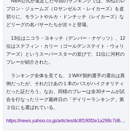
NBA公式が選定した今回のランキングでは、50位のレ
ブロン・ジェームズ（ロサンゼルス・レイカーズ）を皮
切りに、モラントやルカ・ドンチッチ（レイカーズ）な
どリーグの名パサーたちが次々と登場。
13位はニコラ・ヨキッチ（デンバー・ナゲッツ）、12
位はステフィン・カリー（ゴールデンステイト・ウォリ
アーズ）というスーパースターの並びで、11位に河村の
プレーが紹介された。
ランキング全体を見ても、２WAY契約選手の選出は異
例だったが、それだけあの１本のパスがハイクオリティ
だった証だろう。なお、同様のプレーは全30チームが試
合を行なったリーグ最終日の「デイリーランキング」第
２位にも選ばれている。
https://news.yahoo.co.jp/articles/dc8f190f2e1a298c7d62c48f6fdccbc159e0e2d1