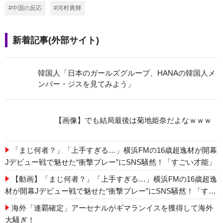
#中国の反応
#河村勇輝
新着記事(外部サイト)
韓国人「日本のガールズグループ、HANAの韓国人メ
ンバー・ジスを見てみよう」
【画像】でも結局最後は菊地姫奈だよなｗｗｗ
「まじ何者？」「上手すぎる…」横浜FMの16歳超逸材が開幕
Jデビュー戦で魅せた“衝撃プレー”にSNS騒然！「すごい才能」
【動画】「まじ何者？」「上手すぎる…」横浜FMの16歳超逸
材が開幕Jデビュー戦で魅せた“衝撃プレー”にSNS騒然！「すご
い才能」
海外「連覇確定」アーセナルがギマランイスを獲得して海外
大騒ぎ！