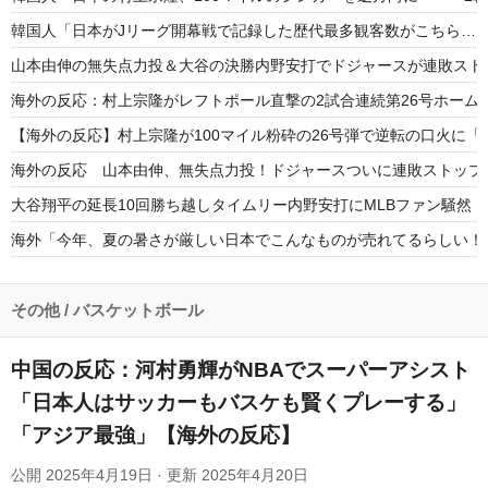
韓国人「日本がJリーグ開幕戦で記録した歴代最多観客数がこちら…」→
山本由伸の無失点力投＆大谷の決勝内野安打でドジャースが連敗スト
海外の反応：村上宗隆がレフトポール直撃の2試合連続第26号ホーム
【海外の反応】村上宗隆が100マイル粉砕の26号弾で逆転の口火に
海外の反応 山本由伸、無失点力投！ドジャースついに連敗ストップ
大谷翔平の延長10回勝ち越しタイムリー内野安打にMLBファン騒然
海外「今年、夏の暑さが厳しい日本でこんなものが売れてるらしい！
村上宗隆の今季26号ポール直撃豪快アーチにMLBファン騒然！←「
海外の反応MLB：村上宗隆が2戦連発の26号、160キロ攻略のポー
その他
/
バスケットボール
中国の反応：河村勇輝がNBAでスーパーアシスト
「日本人はサッカーもバスケも賢くプレーする」
「アジア最強」【海外の反応】
Powered by livedoor 相互RSS
公開
2025年4月19日
· 更新
2025年4月20日