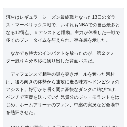
河村はレギュラーシーズン最終戦となった13日のダラ
ス・マーベリックス戦で、いずれもNBAでの自己最多と
なる12得点、５アシストと躍動。主力が休養した一戦で
多くのプレータイムを与えられ、存在感を示した。
なかでも特大のインパクトを放ったのが、第２クォー
ター残り４分５秒に繰り出した背面パスだ。
ディフェンスで相手の隙を突きボールを奪った河村
は、後ろ向きの体勢から速攻に走る味方へドンピシャの
アシスト。好守から瞬く間に豪快なダンクに結びつけ、
ベンチで声援を送っていた兄貴分のジャ・モラントをは
じめ、ホームアリーナのファン、中継の実況など会場中
を熱狂させた。