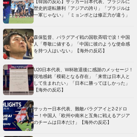
【韓国の反応】サッカー日本代表、ブラジルに
歴史的逆転勝利「アジアの誇り」「ブラジルは
一軍じゃない」「ミョンボとは修正力が違う」
森保監督、パラグアイ戦の国歌斉唱で涙！中国
人「尊敬に値する」「中国に彼のような使命感
を持つ人はいない」【海外の反応】
U20日本代表、W杯敗退後に感謝のメッセージ！
現地感銘「模範となる存在」「来世は日本人と
して生まれたい」「日本に勝ってほしかった」
【海外の反応】
サッカー日本代表、難敵パラグアイと2-2ドロ
ー！中国人「欧州や南米と互角に戦えるアジア
のチームは日本だけ」【海外の反応】