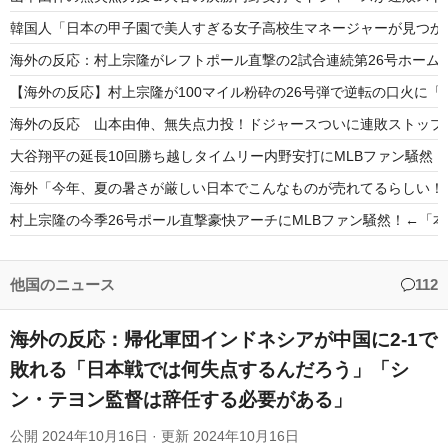
韓国人「日本の甲子園で美人すぎる女子高校生マネージャーが見つか
海外の反応：村上宗隆がレフトポール直撃の2試合連続第26号ホーム
【海外の反応】村上宗隆が100マイル粉砕の26号弾で逆転の口火に
海外の反応 山本由伸、無失点力投！ドジャースついに連敗ストップ
大谷翔平の延長10回勝ち越しタイムリー内野安打にMLBファン騒然
海外「今年、夏の暑さが厳しい日本でこんなものが売れてるらしい！
村上宗隆の今季26号ポール直撃豪快アーチにMLBファン騒然！←「
海外の反応MLB：村上宗隆が2戦連発の26号、160キロ攻略のポー
海外「なんてこった！」日本とドイツの病院食のあまりの差に海外が
他国のニュース
112
海外の反応：帰化軍団インドネシアが中国に2-1で
敗れる「日本戦では何失点するんだろう」「シ
ン・テヨン監督は辞任する必要がある」
Powered by livedoor 相互RSS
公開
2024年10月16日
· 更新
2024年10月16日