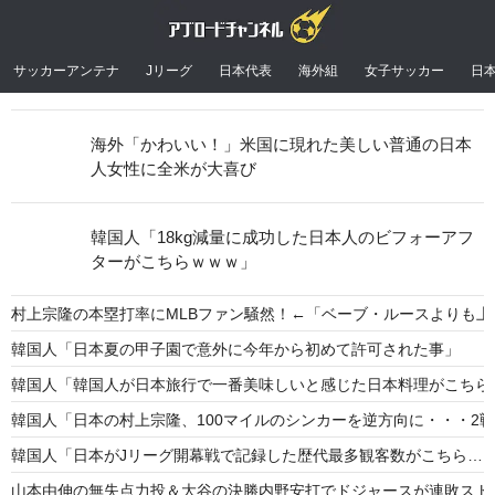
サッカーアンテナ
Jリーグ
日本代表
海外組
女子サッカー
日
海外「かわいい！」米国に現れた美しい普通の日本
人女性に全米が大喜び
韓国人「18kg減量に成功した日本人のビフォーアフ
ターがこちらｗｗｗ」
村上宗隆の本塁打率にMLBファン騒然！←「ベーブ・ルースよりも上
韓国人「日本夏の甲子園で意外に今年から初めて許可された事」
韓国人「韓国人が日本旅行で一番美味しいと感じた日本料理がこちら
韓国人「日本の村上宗隆、100マイルのシンカーを逆方向に・・・2戦
韓国人「日本がJリーグ開幕戦で記録した歴代最多観客数がこちら…」→
山本由伸の無失点力投＆大谷の決勝内野安打でドジャースが連敗スト