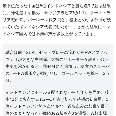
最下位だった中国は5位インドネシアと勝ち点3で並ぶ結果
に。帰化選手を集め、サウジアラビア戦(1-1)、オーストラ
リア戦(0-0)、バーレーン戦(2-2)と、格上との引き分けが続
いていたインドネシア代表でしたが、まさかの結果にイン
ドネシア国内では不満の声が多数上がっています。
試合は前半21分、セットプレーの流れからFWアブドゥ
ウェリが大きな先制弾。大勢のサポーターが詰めかけた
本拠を沸かせると、同44分にも追加点。味方のスルーパ
スからFW張玉寧が抜けだし、ゴールネットを揺らし2点
目。
インドネシアにボール支配されながらも守りを固め、後
半42分に失点するも2―1と逃げ切って待望の初白星。5
位インドネシアと勝ち点で並び、得失点差の影響で最下
位のままとなったが価値ある勝ち点3を獲得。W杯出場