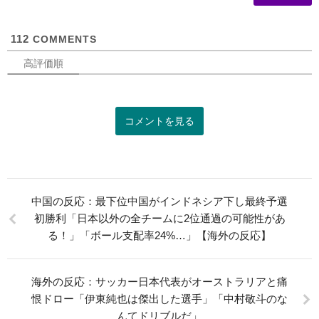
可
112
COMMENTS
高評価順
コメントを見る
中国の反応：最下位中国がインドネシア下し最終予選
初勝利「日本以外の全チームに2位通過の可能性があ
る！」「ボール支配率24%…」【海外の反応】
海外の反応：サッカー日本代表がオーストラリアと痛
恨ドロー「伊東純也は傑出した選手」「中村敬斗のな
んてドリブルだ」