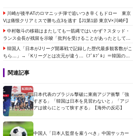
川崎が後半ATのロマニッチ弾で追いつき辛くもドロー 東京
Vは痛恨クリアミスで勝ち点3を逃す【J1第1節 東京V×川崎F】
中村敬斗の移籍はまたしても一筋縄ではいかず？スタッド・
ランス会長が残留を示唆「批判を受けることがあったとして
も」
韓国人「日本がJリーグ開幕戦で記録した歴代最多観客数がこ
ちら…」→「Kリーグとは次元が違う…（ﾌﾞﾙﾌﾞﾙ」＝韓国の反
応
関連記事
日本代表のブラジル撃破に東南アジア衝撃「強
すぎる」「韓国は日本を見習わないと」「アジ
アは彼らにとって狭すぎる」【海外の反応】
中国人「日本人監督を雇うべき」中国サッカー