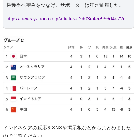
権獲得へ望みをつなげ、サポーターは狂喜乱舞した。
https://news.yahoo.co.jp/articles/c2d03e4ee956d4e72c4f98db1641c1b024baa83d
インドネシアの反応をSNSや掲示板などからまとめました
のでご覧ください。