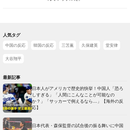
人気タグ
中国の反応
韓国の反応
三笘薫
久保建英
堂安律
大谷翔平
最新記事
日本人がアメリカで歴史的快挙！中国人「恐ろ
しすぎる」「人間にこんなことが可能なの
か？」「サッカーで例えるなら…」【海外の反
応】
日本代表・森保監督の試合後の振る舞いに中国