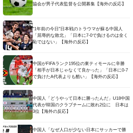
協会が男子代表監督を公開募集【海外の反応】
”1年前の今日”日本戦のトラウマが蘇る中国人
「屈辱的な敗北」「日本に7-0で負けるのは全く
恥ではない」【海外の反応】
中国がFIFAランク195位の東ティモールに辛勝
「相手が日本じゃなくて良かった」「日本に0-7
で負けたA代表よりも酷い」【海外の反応】
中国人「どうやって日本に勝ったんだ」U18中国
代表が韓国のクラブチームに敗れ2位に 日本は
3位【海外の反応】
中国人「なぜ人口が少ない日本にサッカーで勝