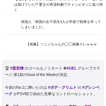
は負けていた!? 驚きの再逆転劇でチャンピオンに返り咲
く
韓国人「韓国の女子高生3人が学校で戦車を作って
しまいました」
【画像】ソニンちゃんの◯◯画像スレｗｗｗ
🏆
#堂安律
のゴールもノミネート ⚽
#UEL
グループステ
ージ 第1節のGoal of the Weekが決定。
今節のNo.1に輝いたのは
#ボデ・グリムト
の
#グレンベ
ーク
がPSV戦で決めた見事なコントロールショット。