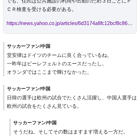
でも、住民は公共施設の利用や出勤のため３日ごとにＰ
ＣＲ検査を受ける必要がある。
https://news.yahoo.co.jp/articles/6d3174a8fc12bcf8c86bf63c8ff3ac26b369e9b5
サッカーファン/中国
堂安律はドイツのチームに良く合っているね。
一昨年はビーレフェルトのエースだったし。
オランダではここまで輝けなかった。
サッカーファン/中国
日韓の選手は欧州の試合でたくさん活躍し、中国人選手は
欧州の試合をたくさん見ている。
サッカーファン/中国
そうだね。そしてその数はますます増える一方だ。