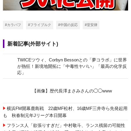
#カラバフ
#フライブルク
#中国の反応
#堂安律
新着記事(外部サイト)
TWICEツウィ、Corbyn Bessonとの「夢コラボ」に世界
が熱狂！新境地開拓に「中毒性ヤバい」「最高の化学反
応」
【画像】歴代長澤まさみさんの◯◯www
横浜FM開幕鹿島戦 22歳MF松村、16歳MF三井寺ら先発起用
も 秋春制元年Jリーグ本日開幕
フランス人「欲張りすぎだ」中村敬斗、ランス残留の可能性