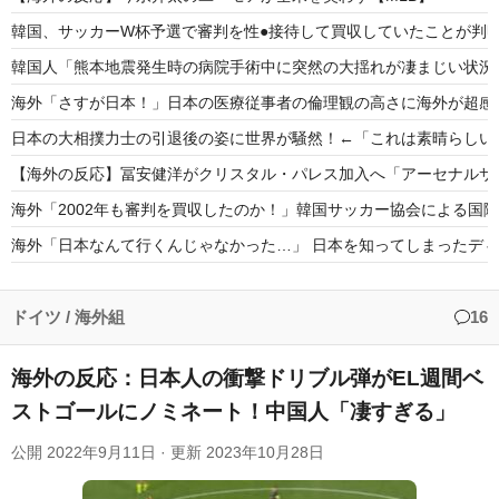
韓国、サッカーW杯予選で審判を性●接待して買収していたことが判明
韓国人「熊本地震発生時の病院手術中に突然の大揺れが凄まじい状況
海外「さすが日本！」日本の医療従事者の倫理観の高さに海外が超感
日本の大相撲力士の引退後の姿に世界が騒然！←「これは素晴らしい
【海外の反応】冨安健洋がクリスタル・パレス加入へ「アーセナルサ
海外「2002年も審判を買収したのか！」韓国サッカー協会による国
海外「日本なんて行くんじゃなかった…」 日本を知ってしまったデ
「金メダルは4つあった。だが金メダルは食えない」ベルリン五輪4
「そうやって笛を吹かせるんだよ」韓国サッカー協会がW杯・五輪予
ドイツ
/
海外組
16
海外の反応：日本人の衝撃ドリブル弾がEL週間ベ
ストゴールにノミネート！中国人「凄すぎる」
Powered by livedoor 相互RSS
公開
2022年9月11日
· 更新
2023年10月28日