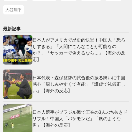
大谷翔平
最新記事
日本人がアメリカで歴史的快挙！中国人「恐ろ
しすぎる」「人間にこんなことが可能なの
か？」「サッカーで例えるなら…」【海外の反
応】
日本代表・森保監督の試合後の振る舞いに中国
感心「親しみやすくて有能」「謙虚で礼儀正し
い」【海外の反応】
日本人選手がブラジル戦で圧巻の3人ぶち抜きド
リブル！中国人「バケモンだ」「風のような
男」【海外の反応】