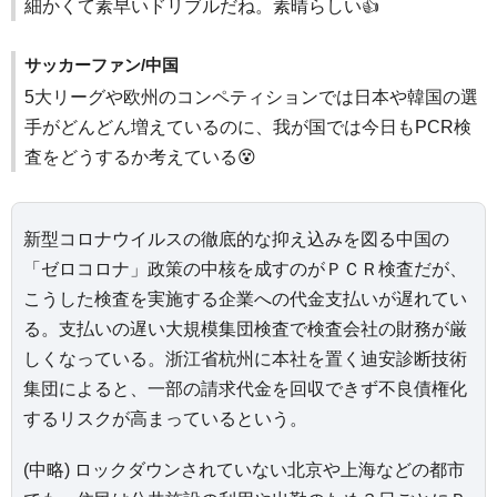
細かくて素早いドリブルだね。素晴らしい👍
サッカーファン/中国
5大リーグや欧州のコンペティションでは日本や韓国の選
手がどんどん増えているのに、我が国では今日もPCR検
査をどうするか考えている😵
新型コロナウイルスの徹底的な抑え込みを図る中国の
「ゼロコロナ」政策の中核を成すのがＰＣＲ検査だが、
こうした検査を実施する企業への代金支払いが遅れてい
る。支払いの遅い大規模集団検査で検査会社の財務が厳
しくなっている。浙江省杭州に本社を置く迪安診断技術
集団によると、一部の請求代金を回収できず不良債権化
するリスクが高まっているという。
(中略) ロックダウンされていない北京や上海などの都市