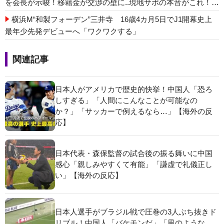
を会長が示唆！移籍金が交渉の壁に..現地サポの本音がこれ！
【海外の反応】
横浜M“和製フォーデン”三井寺 16歳4カ月5日でJ1開幕史上
最年少先発デビューへ「ワクワクする」
関連記事
日本人がアメリカで歴史的快挙！中国人「恐ろ
しすぎる」「人間にこんなことが可能なの
か？」「サッカーで例えるなら…」【海外の反
応】
日本代表・森保監督の試合後の振る舞いに中国
感心「親しみやすくて有能」「謙虚で礼儀正し
い」【海外の反応】
日本人選手がブラジル戦で圧巻の3人ぶち抜きド
リブル！中国人「バケモンだ」「風のような