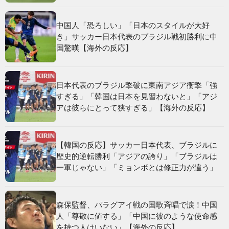
中国人「恐ろしい」「日本のスタイルが大好
き」サッカー日本代表のブラジル戦初勝利に中
国驚嘆【海外の反応】
日本代表のブラジル撃破に東南アジア衝撃「強
すぎる」「韓国は日本を見習わないと」「アジ
アは彼らにとって狭すぎる」【海外の反応】
【韓国の反応】サッカー日本代表、ブラジルに
歴史的逆転勝利「アジアの誇り」「ブラジルは
一軍じゃない」「ミョンボとは修正力が違う」
森保監督、パラグアイ戦の国歌斉唱で涙！中国
人「尊敬に値する」「中国に彼のような使命感
を持つ人はいない」【海外の反応】