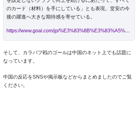
を設定しないクラブで向上を続けるにあたって、すべて
のカード（材料）を手にしている」とも表現。堂安の今
後の躍進へ大きな期待感を寄せている。
https://www.goal.com/jp/%E3%83%8B%E3%83%A5%E3%83%BC%E3%82%B9/bundesliga-freiburg-ritsu-doan-20220911/blt309069622c207949
そして、カラバフ戦のゴールは中国のネット上でも話題に
なっています。
中国の反応をSNSや掲示板などからまとめましたのでご覧
ください。