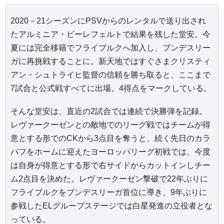
2020－21シーズンにPSVからのレンタルで送り出され
たアルミニア・ビーレフェルトで結果を残した堂安。今
夏には完全移籍でフライブルクへ加入し、ブンデスリー
ガに再挑戦することに。新天地ではすぐさまクリスティ
アン・シュトライヒ監督の信頼を勝ち取ると、ここまで
7試合と公式戦すべてに出場。4得点をマークしている。
そんな堂安は、直近の2試合では連続で決勝弾を記録。
レヴァークーゼンとの敵地でのリーグ戦ではチームが得
意とする形でのCKから3点目を奪うと、続く先日のカラ
バフをホームに迎えたヨーロッパリーグ初戦では、今度
は自身が得意とする形で右サイドからカットインしチー
ム2点目を決めた。レヴァークーゼン撃破で22年ぶりに
フライブルクをブンデスリーガ首位に導き、9年ぶりに
参戦したELグループステージでは白星発進の立役者とな
っている。