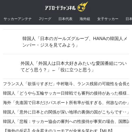
サッカーアンテナ
Jリーグ
日本代表
海外組
女子サッカー
日
韓国人「日本のガールズグループ、HANAの韓国人メ
ンバー・ジスを見てみよう」
外国人「外国人は日本大好きみたいな愛国番組につい
てどう思う？」←「役に立つと思う」
フランス人「欲張りすぎだ」中村敬斗、ランス残留の可能性を会長が示
韓国人「どうやら五輪サッカー日韓戦でも審判の接待があった模様…」
海外「先進国で日本だけパスポート所有率が低すぎる、何故なのか」
韓国人「意外に日本との関係が深い地球の裏側の国がこちらです‥」
韓国人「悲報：サッカー協会の審判への性接待が事実の場合、国際試合
【海外の反応】今永昇太のユーモアが全米を笑わす【MLB】