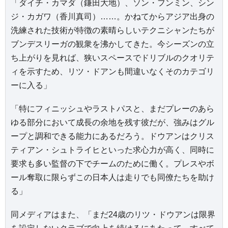
「ダイチ・カマダ（鎌田大地）、ソン・フンミン、シン
ジ・カガワ（香川真司）……。かねてからアジア出身の
洗練された技術が特徴の素晴らしいテクニシャンたちが
ブンデスリーガの観衆を沸かしてきた。今シーズンの立
ち上がりを見れば、狭いスペースでドリブルのクオリテ
ィを示すため、リツ・ドアンも間違いなくそのカテゴリ
ーに入る」
「特にフィニッシュやラストパスと、まだプレーのあら
ゆる部分において成長の余地を残す彼だが、強みはグル
ープと調和できる能力にあるだろう。ドウアンはクリス
ティアン・シュトライヒといった求心力が高く、同時に
要求も多い監督の下でチームのために働く。プレスやボ
ール奪取に限らずこの日本人は走りでも同僚たちを助け
る」
同メディアはまた、「まだ24歳のリツ・ドウアンは限界