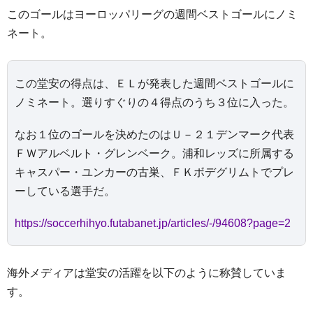
このゴールはヨーロッパリーグの週間ベストゴールにノミ
ネート。
この堂安の得点は、ＥＬが発表した週間ベストゴールに
ノミネート。選りすぐりの４得点のうち３位に入った。
なお１位のゴールを決めたのはＵ－２１デンマーク代表
ＦＷアルベルト・グレンベーク。浦和レッズに所属する
キャスパー・ユンカーの古巣、ＦＫボデグリムトでプレ
ーしている選手だ。
https://soccerhihyo.futabanet.jp/articles/-/94608?page=2
海外メディアは堂安の活躍を以下のように称賛していま
す。