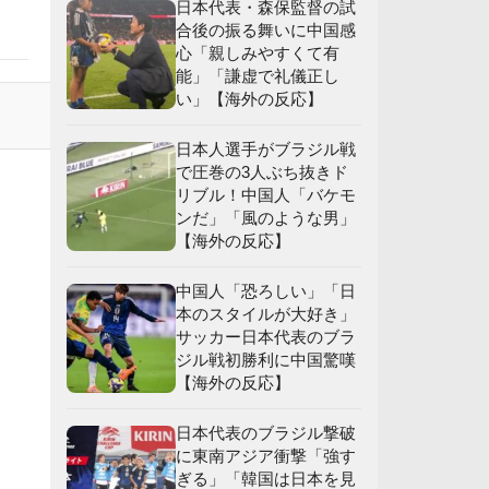
日本代表・森保監督の試
合後の振る舞いに中国感
心「親しみやすくて有
能」「謙虚で礼儀正し
い」【海外の反応】
応
】
日本人選手がブラジル戦
で圧巻の3人ぶち抜きド
リブル！中国人「バケモ
ンだ」「風のような男」
【海外の反応】
中国人「恐ろしい」「日
本のスタイルが大好き」
サッカー日本代表のブラ
ジル戦初勝利に中国驚嘆
【海外の反応】
日本代表のブラジル撃破
に東南アジア衝撃「強す
ぎる」「韓国は日本を見