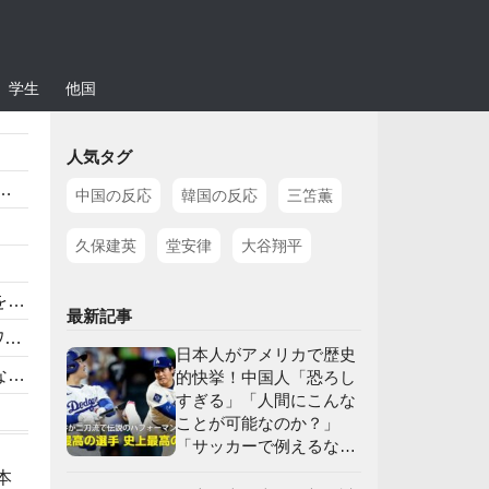
学生
他国
人気タグ
中国の反応
韓国の反応
三笘薫
久保建英
堂安律
大谷翔平
」
最新記事
応
日本人がアメリカで歴史
】
的快挙！中国人「恐ろし
すぎる」「人間にこんな
ことが可能なのか？」
「サッカーで例えるな
ら…」【海外の反応】
本
」