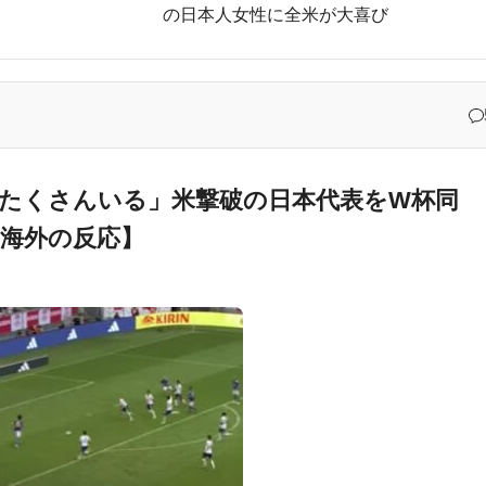
の日本人女性に全米が大喜び
されているのは彼女たちが完璧な美しさを備えているからだ！
逃げして逮捕されたのに「また日本は嫌韓しようとしている」と決めつけて責任転嫁
ス移籍が決定的になって海外大興奮！（海外の反応）
んですか？えええええっ？？？」
展させると語る世界的大富豪に海外が大騒ぎ
たくさんいる」米撃破の日本代表をW杯同
海外の反応】