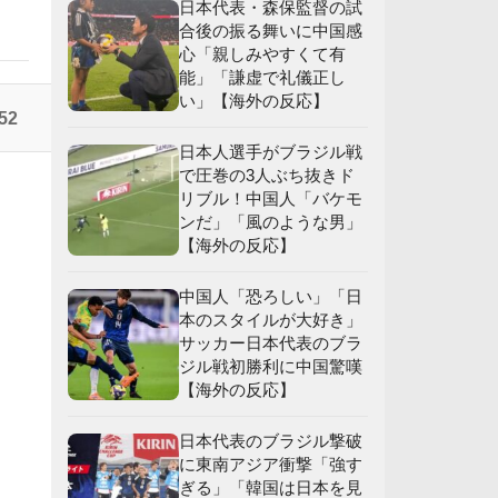
日本代表・森保監督の試
合後の振る舞いに中国感
心「親しみやすくて有
能」「謙虚で礼儀正し
い」【海外の反応】
52
日本人選手がブラジル戦
で圧巻の3人ぶち抜きド
リブル！中国人「バケモ
ンだ」「風のような男」
【海外の反応】
中国人「恐ろしい」「日
本のスタイルが大好き」
サッカー日本代表のブラ
ジル戦初勝利に中国驚嘆
【海外の反応】
日本代表のブラジル撃破
に東南アジア衝撃「強す
ぎる」「韓国は日本を見