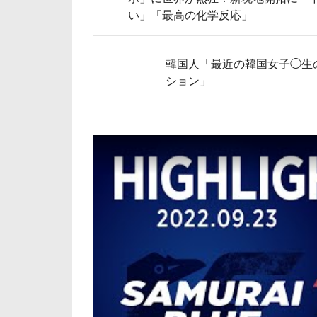
い」「最高の化学反応」
韓国人「最近の韓国女子◯生
ション」