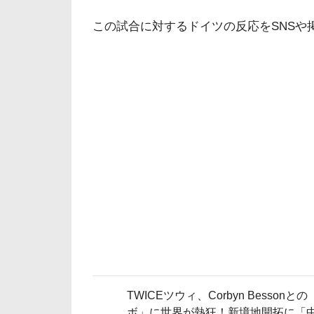
この試合に対するドイツの反応をSNSや
TWICEツウィ、Corbyn Bessonと
ボ」に世界が熱狂！新境地開拓に「