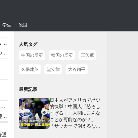
学生
他国
】
人気タグ
応
中国の反応
韓国の反応
三笘薫
久保建英
堂安律
大谷翔平
最新記事
日本人がアメリカで歴史
）
的快挙！中国人「恐ろし
すぎる」「人間にこんな
】
ことが可能なのか？」
「サッカーで例えるな
」
ら…」【海外の反応】
普通
応