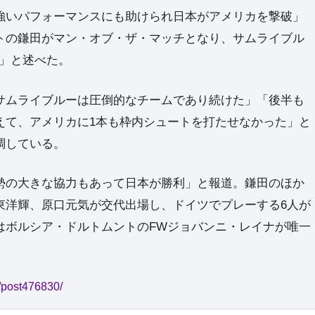
強いパフォーマンスにも助けられ日本がアメリカを撃破」
トの鎌田がマン・オブ・ザ・マッチとなり、サムライブル
た」と述べた。
サムライブルーは圧倒的なチームであり続けた」「後半も
えて、アメリカに1本も枠内シュートを打たせなかった」と
調している。
勢の大きな協力もあって日本が勝利」と報道。鎌田のほか
東洋輝、原口元気が交代出場し、ドイツでプレーする6人が
はボルシア・ドルトムントのFWジョバンニ・レイナが唯一
4/post476830/