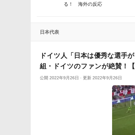
る！ 海外の反応
【海外の反応】中東の女性がヒジャブで隠
韓国、日本で韓国籍のインフルエンサーが7台の車に当て
海外「プレミア復帰！」冨安健洋のCパレ
日本代表
韓国人「韓国版モヤさまが面白い！息子さ
海外「その通り！」日本人ならどこでも発
ドイツ人「日本は優秀な選手が
組・ドイツのファンが絶賛！【
公開
2022年9月26日
· 更新
2022年9月26日
Powered by livedoor 相互RSS