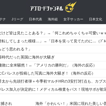
テナ
Jリーグ
日本代表
海外組
女子サッカー
日本文化
皆は見たことある？」→「何これめちゃくちゃ可愛いｗｗ」【海外の反応
まった模様…」→「日本を笑って見てたのに…（ﾌﾞﾙﾌﾞﾙ」＝韓国の反
らどう思われる？」
器時代だった英国に海外が大騒ぎ
6連敗に全米騒然！←「アメリカの勝利だ」（海外の反応）
にCパレスが投稿した写真に海外大騒ぎ！（海外の反応）
季初マルチHRの3安打3打点も、カブスがスイープ達成！LAD 6-7 CHC（海外の反応
的に！メディカル検査をパス！現地サポが歓迎！アーセナルファンも祝福！【海外の反応
バッテリーを導入へ！最大1000kmの航続距離や超高速充電を目指す
拿捕され
海外「かわいい！」米国に現れた美しい
躍！」→「日本人打者はあんなに活躍してるのに…（ﾌﾞﾙﾌﾞﾙ」＝韓国の反