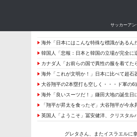
サッカーアン
海外「日本にはこんな特殊な標識があるんだけど
韓国人「悲報：日本と韓国の立場が完全に逆転してし
カナダ人「お前らの国で異性の服を着てた
海外「これが文明か！」日本に比べて超石
大谷翔平の2本塁打も空しく・・・ド軍の
海外「良いスーツだ！」鎌田大地の誕生日
「翔平が昇太を食ったぞ」大谷翔平が今永昇太から先頭打者弾＋今
英国人「ようこそ」冨安健洋、クリスタルパレス加入が決定
韓国人「トヨタが2027年に次世代ハイブリッド
グレタさん、またイスラエルに
韓国人「大谷、25号・26号マルチホームランの大活