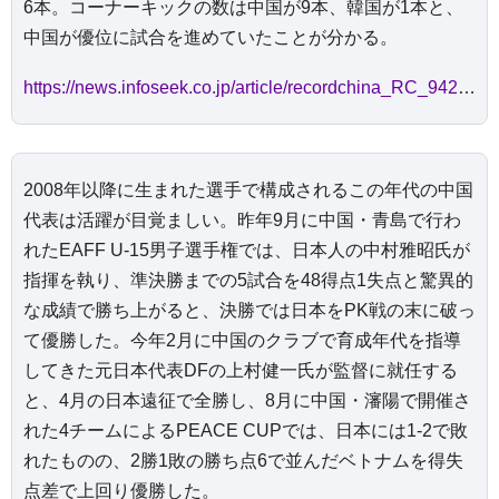
6本。コーナーキックの数は中国が9本、韓国が1本と、
中国が優位に試合を進めていたことが分かる。
https://news.infoseek.co.jp/article/recordchina_RC_942816/
2008年以降に生まれた選手で構成されるこの年代の中国
代表は活躍が目覚ましい。昨年9月に中国・青島で行わ
れたEAFF U-15男子選手権では、日本人の中村雅昭氏が
指揮を執り、準決勝までの5試合を48得点1失点と驚異的
な成績で勝ち上がると、決勝では日本をPK戦の末に破っ
て優勝した。今年2月に中国のクラブで育成年代を指導
してきた元日本代表DFの上村健一氏が監督に就任する
と、4月の日本遠征で全勝し、8月に中国・瀋陽で開催さ
れた4チームによるPEACE CUPでは、日本には1-2で敗
れたものの、2勝1敗の勝ち点6で並んだベトナムを得失
点差で上回り優勝した。