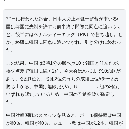
27日に行われた試合、日本人の上村健一監督が率いる中
国は韓国に先制を許すも前半終了間際に同点に追いつく
と、後半にはペナルティーキック（PK）で勝ち越し。し
かし終盤に韓国に同点に追いつかれ、引き分けに終わっ
た。
この結果、中国は3勝1分の勝ち点10で韓国と並んだが、
得失点差で韓国に続く2位。今大会はA～Jまで10の組が
あり、各組1位と、各組2位のうちの成績上位5チームが
勝ち上がる。中国は無敗だがA、B、E、H、J組の2位は
いずれも1敗しているため、中国の予選突破が確定し
た。
中国対韓国戦のスタッツを見ると、ボール保持率は中国
が60％、韓国が40％。シュート数は中国が12本、韓国が