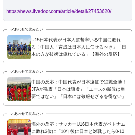
https://news.livedoor.com/article/detail/27453620/
あわせて読みたい
U15日本代表が日本人監督率いる中国に敗れ
る！中国人「育成は日本人に任せるべき」「日
本の方が技術は優れている」【海外の反応】
あわせて読みたい
中国の反応：中国代表が日本遠征で12戦全勝！
JFAが発表「日本は謙虚」「ユースの勝敗は重
要ではない」「日本には敬服せざるを得ない」
あわせて読みたい
海外の反応：サッカーU16日本代表がベトナム
に敗れ3位に「10年後に日本と対戦したら0-10