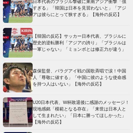
日本代表のブラジル撃破に東南アジア衝撃「強
すぎる」「韓国は日本を見習わないと」「アジ
アは彼らにとって狭すぎる」【海外の反応】
【韓国の反応】サッカー日本代表、ブラジルに
歴史的逆転勝利「アジアの誇り」「ブラジルは
一軍じゃない」「ミョンボとは修正力が違う」
森保監督、パラグアイ戦の国歌斉唱で涙！中国
人「尊敬に値する」「中国に彼のような使命感
を持つ人はいない」【海外の反応】
U20日本代表、W杯敗退後に感謝のメッセージ！
現地感銘「模範となる存在」「来世は日本人と
して生まれたい」「日本に勝ってほしかった」
【海外の反応】