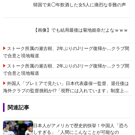
韓国で未◯年飲酒した女5人に痛烈な非難の声
【画像】でも結局最後は菊地姫奈だよなｗｗｗ
ストーク所属の瀬古樹、2年ぶりのJリーグ復帰か…クラブ間
で合意と現地報道
ストーク所属の瀬古樹、2年ぶりのJリーグ復帰か…クラブ間
で合意と現地報道
外国人「プレミアで見たい」日本代表森保一監督、退任後は
海外クラブの監督挑戦か!?「視野には入れています」制度上は
欧州での監督就任が可能【海外の反応】
関連記事
日本人がアメリカで歴史的快挙！中国人「恐ろ
しすぎる」「人間にこんなことが可能なの