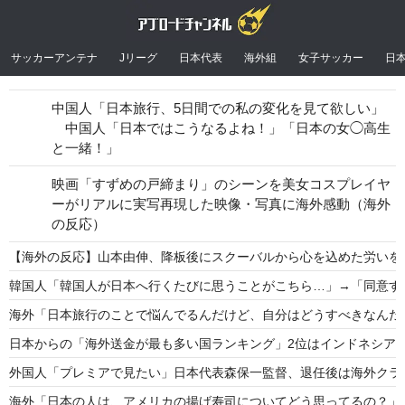
サッカーアンテナ
Jリーグ
日本代表
海外組
女子サッカー
日
中国人「日本旅行、5日間での私の変化を見て欲しい」
中国人「日本ではこうなるよね！」「日本の女◯高生
と一緒！」
映画「すずめの戸締まり」のシーンを美女コスプレイヤ
ーがリアルに実写再現した映像・写真に海外感動（海外
の反応）
【海外の反応】山本由伸、降板後にスクーバルから心を込めた労いを
韓国人「韓国人が日本へ行くたびに思うことがこちら…」→「同意する
海外「日本旅行のことで悩んでるんだけど、自分はどうすべきなんだ
日本からの「海外送金が最も多い国ランキング」2位はインドネシア
外国人「プレミアで見たい」日本代表森保一監督、退任後は海外クラ
海外「日本の人は、アメリカの揚げ寿司についてどう思ってるの？」