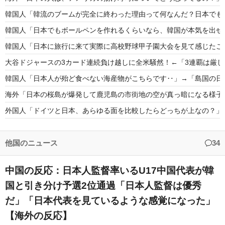
韓国人「韓流のブームが完全に終わった理由って何なんだ？日本でも全然
韓国人「日本でもボールペンを作れるくらいなら、韓国が本気を出せ
韓国人「日本に旅行に来て実際に高校野球甲子園大会を見て感じたこ
大谷ドジャースの3カード連続負け越しに全米騒然！←「3連覇は厳
韓国人「日本人が殆ど食べない海産物がこちらです‥」→「島国の日
海外「日本の桜島が爆発して鹿児島の市街地の空が真っ暗になる様子
外国人「ドイツと日本、あらゆる面を比較したらどっちが上なの？」
【海外の反応】ABSチャレンジを認めない本塁審判が話題に【MLB】
「MLBレベルでもかなりのハイライト」甲子園で見られた白樺学園
他国のニュース
34
中国の反応：日本人監督率いるU17中国代表が韓
国と引き分け予選2位通過「日本人監督は優秀
だ」「日本代表を見ているような感覚になった」
Powered by livedoor 相互RSS
【海外の反応】