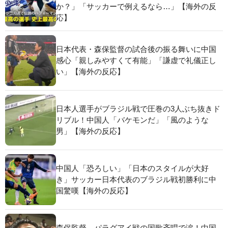
か？」「サッカーで例えるなら…」【海外の反
応】
日本代表・森保監督の試合後の振る舞いに中国
感心「親しみやすくて有能」「謙虚で礼儀正し
い」【海外の反応】
日本人選手がブラジル戦で圧巻の3人ぶち抜きド
リブル！中国人「バケモンだ」「風のような
男」【海外の反応】
中国人「恐ろしい」「日本のスタイルが大好
き」サッカー日本代表のブラジル戦初勝利に中
国驚嘆【海外の反応】
森保監督、パラグアイ戦の国歌斉唱で涙！中国