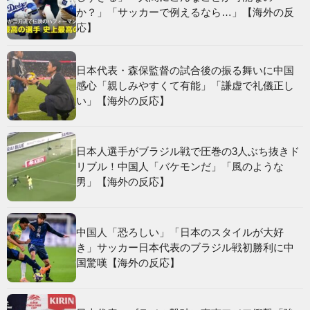
か？」「サッカーで例えるなら…」【海外の反
応】
日本代表・森保監督の試合後の振る舞いに中国
感心「親しみやすくて有能」「謙虚で礼儀正し
い」【海外の反応】
日本人選手がブラジル戦で圧巻の3人ぶち抜きド
リブル！中国人「バケモンだ」「風のような
男」【海外の反応】
中国人「恐ろしい」「日本のスタイルが大好
き」サッカー日本代表のブラジル戦初勝利に中
国驚嘆【海外の反応】