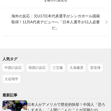
海外の反応：元U17日本代表選手がシンガポール国籍
取得！11月A代表デビューへ「日本人選手が11人必要
だ」
人気タグ
中国の反応
韓国の反応
三笘薫
久保建英
堂安律
大谷翔平
最新記事
日本人がアメリカで歴史的快挙！中国人「恐ろ
しすぎる」「人間にこんなことが可能なの