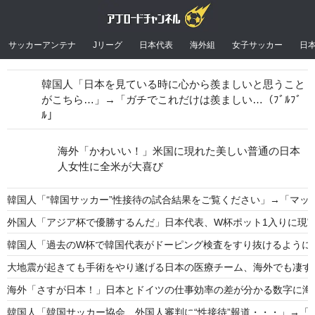
サッカーアンテナ
Jリーグ
日本代表
海外組
女子サッカー
日
韓国人「日本を見ている時に心から羨ましいと思うこと
がこちら…」→「ガチでこれだけは羨ましい…（ﾌﾞﾙﾌﾞ
ﾙ」
海外「かわいい！」米国に現れた美しい普通の日本
人女性に全米が大喜び
韓国人「“韓国サッカー”性接待の試合結果をご覧ください」→「マ
外国人「アジア杯で優勝するんだ」日本代表、W杯ポット1入りに現実味
韓国人「過去のW杯で韓国代表がドーピング検査をすり抜けるように注
大地震が起きても手術をやり遂げる日本の医療チーム、海外でも凄す
海外「さすが日本！」日本とドイツの仕事効率の差が分かる数字に海
韓国人「韓国サッカー協会、外国人審判に“性接待”報道・・・」→「