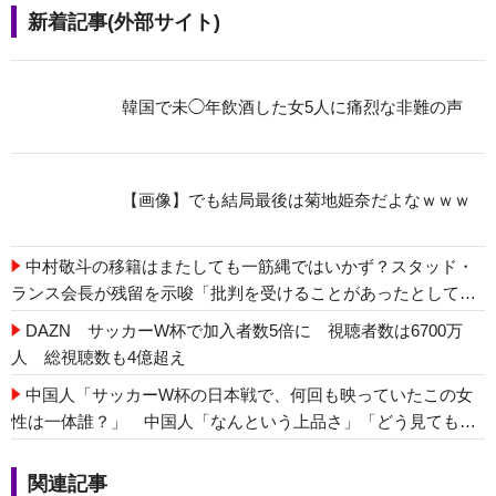
新着記事(外部サイト)
韓国で未◯年飲酒した女5人に痛烈な非難の声
【画像】でも結局最後は菊地姫奈だよなｗｗｗ
中村敬斗の移籍はまたしても一筋縄ではいかず？スタッド・
ランス会長が残留を示唆「批判を受けることがあったとして
も」
DAZN サッカーW杯で加入者数5倍に 視聴者数は6700万
人 総視聴数も4億超え
中国人「サッカーW杯の日本戦で、何回も映っていたこの女
性は一体誰？」 中国人「なんという上品さ」「どう見ても一
般人ではない」
関連記事