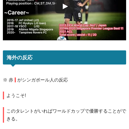
海外の反応
※
赤
がシンガポール人の反応
ようこそ!
このタレントがいればワールドカップで優勝することがで
きる。