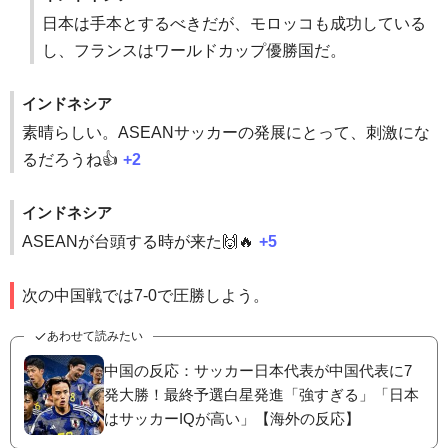
日本は手本とするべきだが、モロッコも成功している
し、フランスはワールドカップ優勝国だ。
インドネシア
素晴らしい。ASEANサッカーの発展にとって、刺激にな
るだろうね👍️
+2
インドネシア
ASEANが台頭する時が来た🙌🔥
+5
次の中国戦では7-0で圧勝しよう。
あわせて読みたい
中国の反応：サッカー日本代表が中国代表に7
発大勝！最終予選白星発進「強すぎる」「日本
はサッカーIQが高い」【海外の反応】