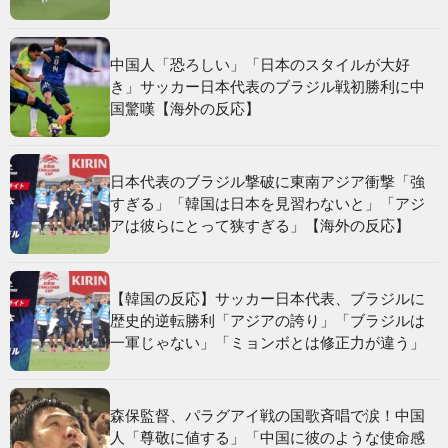
中国人「恐ろしい」「日本のスタイルが大好
き」サッカー日本代表のブラジル戦初勝利に中
国驚嘆【海外の反応】
日本代表のブラジル撃破に東南アジア衝撃「強
すぎる」「韓国は日本を見習わないと」「アジ
アは彼らにとって狭すぎる」【海外の反応】
【韓国の反応】サッカー日本代表、ブラジルに
歴史的逆転勝利「アジアの誇り」「ブラジルは
一軍じゃない」「ミョンボとは修正力が違う」
森保監督、パラグアイ戦の国歌斉唱で涙！中国
人「尊敬に値する」「中国に彼のような使命感