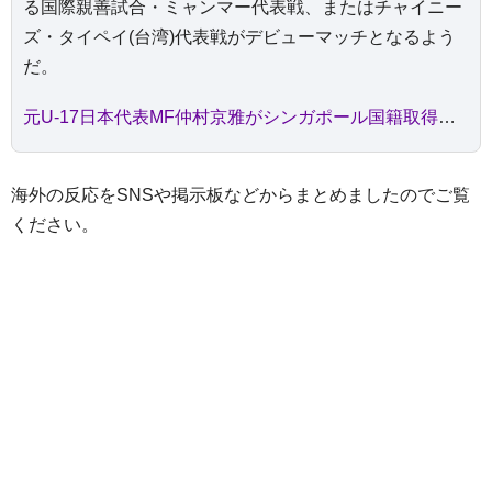
る国際親善試合・ミャンマー代表戦、またはチャイニー
ズ・タイペイ(台湾)代表戦がデビューマッチとなるよう
だ。
元U-17日本代表MF仲村京雅がシンガポール国籍取得を報告 小倉勉監督率いるA代表で11月デビューへ「全ての人々に感謝」
海外の反応をSNSや掲示板などからまとめましたのでご覧
ください。