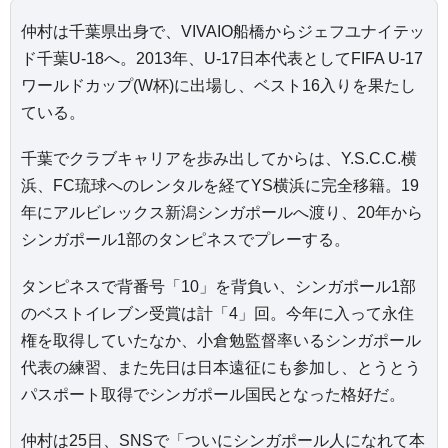
仲村は千葉県出身で、VIVAIO船橋からジェフユナイテッ
ド千葉U-18へ。2013年、U-17日本代表としてFIFA U-17
ワールドカップ(W杯)に出場し、ベスト16入りを果たし
ている。
千葉でクラブキャリアを歩み出してからは、Y.S.C.C.横
浜、FC琉球へのレンタルを経てYS横浜に完全移籍。19
年にアルビレックス新潟シンガポールへ渡り、20年から
シンガポール1部のタンピネスでプレーする。
タンピネスで背番号「10」を背負い、シンガポール1部
のベストイレブン受賞は計「4」回。今年に入って永住
権を取得していたなか、小倉勉監督率いるシンガポール
代表の練習、また先日は日本遠征にも参加し、とうとう
パスポート取得でシンガポール国民となった格好だ。
仲村は25日、SNSで「ついにシンガポール人になれて本