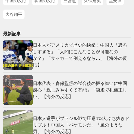
中国の反応
韓国の反応
三笘薫
久保建英
堂安律
大谷翔平
最新記事
日本人がアメリカで歴史的快挙！中国人「恐ろ
しすぎる」「人間にこんなことが可能なの
か？」「サッカーで例えるなら…」【海外の反
応】
日本代表・森保監督の試合後の振る舞いに中国
感心「親しみやすくて有能」「謙虚で礼儀正し
い」【海外の反応】
日本人選手がブラジル戦で圧巻の3人ぶち抜きド
リブル！中国人「バケモンだ」「風のような
男」【海外の反応】