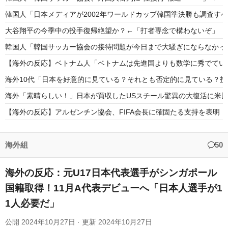
韓国人「日本メディアが2002年ワールドカップ韓国準決勝も調査す
大谷翔平の今季中の投手復帰絶望か？←「打者専念で構わないぞ」（
韓国人「韓国サッカー協会の接待問題が今日まで大騒ぎにならなかった
【海外の反応】ベトナム人「ベトナムは先進国よりも数学に秀でてい
海外10代「日本を好意的に見ている？それとも否定的に見ている？
海外「素晴らしい！」日本が買収したUSスチール驚異の大復活に米
【海外の反応】アルゼンチン協会、FIFA会長に確固たる支持を表明
「怪我するぞ！」30歳でのメジャーデビュー、三振後の豪快ジャン
大谷翔平が今永昇太を睨みつける様子に全米騒然！←「最高の二人」
海外組
50
海外の反応：元U17日本代表選手がシンガポール
国籍取得！11月A代表デビューへ「日本人選手が1
1人必要だ」
Powered by livedoor 相互RSS
公開
2024年10月27日
· 更新
2024年10月27日