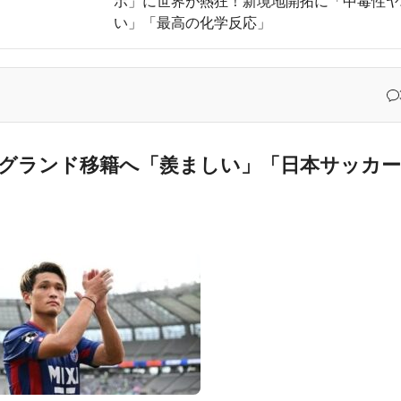
ボ」に世界が熱狂！新境地開拓に「中毒性ヤ
い」「最高の化学反応」
ロックされててウケた」→結末がめっちゃおもろいｗｗｗ【タイ人の反応
ス移籍合意で決着！古巣ファンから祝福と健闘を祈る声が殺到！【海外の反応】
話題に…」→「2002年の栄光まで疑われる…（ﾌﾞﾙﾌﾞﾙ」＝韓国の反
員らを性接待
発生、大揺れの中でも患者を守った医師たちの対応ぶりに海外大絶
グランド移籍へ「羨ましい」「日本サッカー