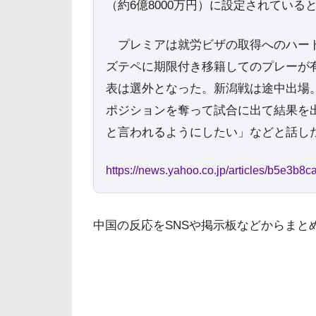
（約6億8000万円）に設定されている
プレミアは就労ビザの取得へのハード
ズテペに期限付き移籍してのプレーが
表は選外となった。新潟戦は途中出場
ポジションを奪って試合に出て結果を
と言われるようにしたい」などと話し
https://news.yahoo.co.jp/articles/b5e3
中国の反応をSNSや掲示板などからまと