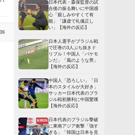
バ
日本代表・森保監督の試
合後の振る舞いに中国感
】
心「親しみやすくて有
能」「謙虚で礼儀正し
い」【海外の反応】
応
36
日本人選手がブラジル戦
で圧巻の3人ぶち抜きド
賛
リブル！中国人「バケモ
ンだ」「風のような男」
【海外の反応】
中国人「恐ろしい」「日
本のスタイルが大好き」
サッカー日本代表のブラ
ジル戦初勝利に中国驚嘆
【海外の反応】
日本代表のブラジル撃破
に東南アジア衝撃「強す
ぎる」「韓国は日本を見