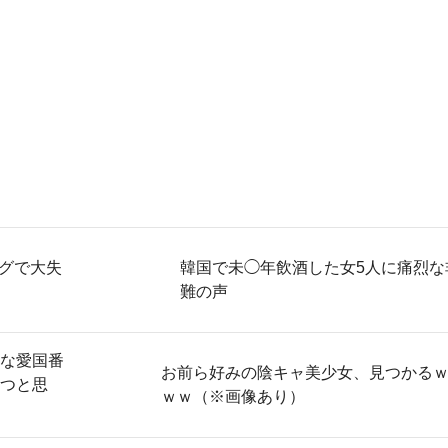
グで大失
韓国で未◯年飲酒した女5人に痛烈な
難の声
な愛国番
お前ら好みの陰キャ美少女、見つかる
つと思
ｗｗ（※画像あり）