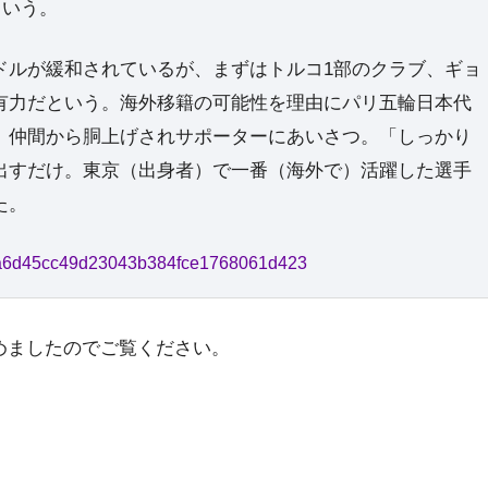
という。
ルが緩和されているが、まずはトルコ1部のクラブ、ギョ
有力だという。海外移籍の可能性を理由にパリ五輪日本代
。仲間から胴上げされサポーターにあいさつ。「しっかり
出すだけ。東京（出身者）で一番（海外で）活躍した選手
た。
b8ca6d45cc49d23043b384fce1768061d423
めましたのでご覧ください。