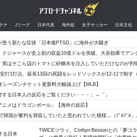
テナ
Jリーグ
日本代表
海外組
女子サッカー
日本文化
患う新たな症状「日本後PTSD」に海外が大騒ぎ
が史上初の収益10億ドルを突破、大谷効果でアンチに皮肉の声も【海外の反応
そこら辺のトマトに砂糖水を注入していただけなのが判明して大問題に
打点、延長13回の死闘をレッドソックスが12-11で制す（海外の反応
年シーズンチケット更新料大幅値上げ【MLB】
対する日本人の反応をご覧ください・・・」→「」
アニメはドラゴンボール」【海外の反応】
韓国が審判を買収していたと思われていた模様…（ﾌﾞﾙﾌﾞﾙ」＝韓国の反応
てるんじゃないですか？」
TWICEツウィ、Corbyn Bessonとの「夢コ
する日本
いる隠れた名作といえばこの作品なんだよね・・・！」【海外の反応