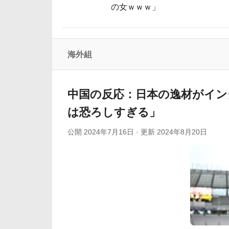
の女ｗｗｗ」
日本人「敷地内に勝手に停めた車がバチバチにブ
「健康なら最高のDF！」冨安健洋がクリスタル・パレ
韓国人「韓国サッカー協会の審判買収、遂に海外でも
海外組
海外の反応：韓国サッカー協会、国際審判
海外の反応：熊本の病院で手術中に熊本地震が
中国の反応：日本の逸材がイン
は恐ろしすぎる」
公開
2024年7月16日
· 更新
2024年8月20日
Powered by livedoor 相互RSS