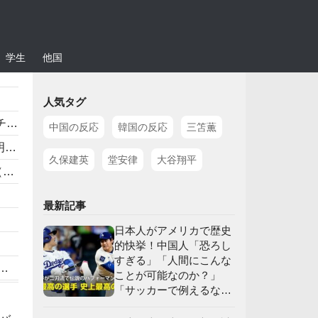
学生
他国
人気タグ
】
中国の反応
韓国の反応
三笘薫
w
久保建英
堂安律
大谷翔平
）
最新記事
日本人がアメリカで歴史
的快挙！中国人「恐ろし
すぎる」「人間にこんな
ことが可能なのか？」
「サッカーで例えるな
ラ
ら…」【海外の反応】
】