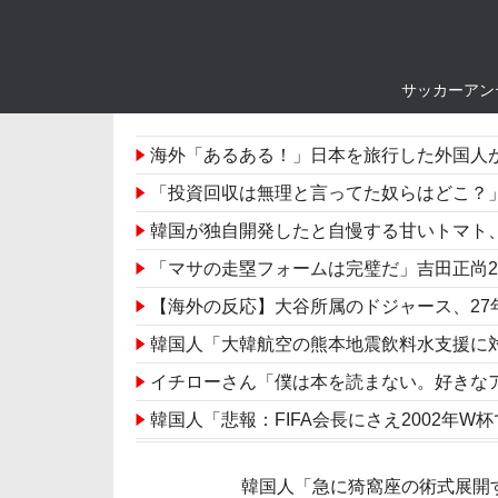
サッカーアン
海外「あるある！」日本を旅行した外国人が
「投資回収は無理と言ってた奴らはどこ？」ドジャース
韓国が独自開発したと自慢する甘いトマト、実は
「マサの走塁フォームは完璧だ」吉田正尚2安打1
【海外の反応】大谷所属のドジャース、27
韓国人「大韓航空の熊本地震飲料水支援に
イチローさん「僕は本を読まない。好きな
韓国人「悲報：FIFA会長にさえ2002年W杯で
韓国人「日本のサッカー協会も性接待やっ
韓国人「急に猗窩座の術式展開
海外「日本のアニメの中でも、過小評価されて