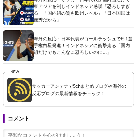
東アジアを制しインドネシア感嘆「恐ろしすぎ
る」「国内組の質も欧州レベル」「日本国民は
優秀だから」
海外の反応：日本代表がゴールラッシュでE-1選
手権白星発進！インドネシアに衝撃走る「国内
組だけでもこんなに恐ろしいのに…」
NEW
サッカーアンテナで5chまとめブログや海外の
反応ブログの最新情報をチェック！
コメント