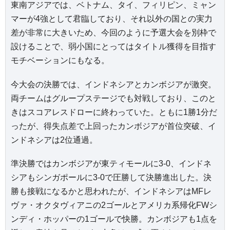
東南アジアでは、ベトナム、タイ、フィリピン、ミャン
マーが4強として君臨しており、それ以外の国との実力
差が非常に大きいため、今回のように予選大会を別枠で
設けることで、弱小国にとってはタイトル獲得を目指す
モチベーションにもなる。
今大会の決勝では、インドネシアとカンボジアが激突。
両チームはグループステージでも対戦しており、このと
きはスコアレスドローに終わっていた。ともに1勝1分だ
ったが、得失点差で上回ったカンボジアが首位突破、イ
ンドネシアは2位通過。
準決勝ではカンボジアが東ティモールに3-0、インドネ
シアもシンガポールに3-0で圧勝して決勝進出した。決
勝も接戦になるかと思われたが、インドネシアはMFレ
ヴァ・オクタヴィアニの2ゴールとアメリカ系帰化FWシ
ンディ・ホッパーの1ゴールで快勝。カンボジアも1点を