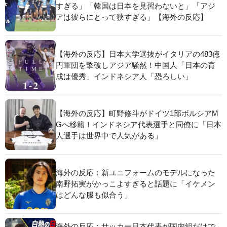
すぎる」「韓国は日本を見習わないと」「アジ
アは彼らにとって狭すぎる」【海外の反応】
【海外の反応】日本大学選抜がイタリアの483億
円軍団を撃破しアジア騒然！中国人「日本の育
成は優秀」インドネシア人「恐ろしい」
【海外の反応】町野修斗がドイツ1部ボルシアM
Gへ移籍！インドネシア代表選手と同僚に「日本
人選手は世界中で人気がある」
海外の反応：新ユニフォームのモデルになった
南野拓実がかっこよすぎると話題に「イケメン
はどんな服も似合う」
海外の反応：サッカー日本代表が国内組だけで