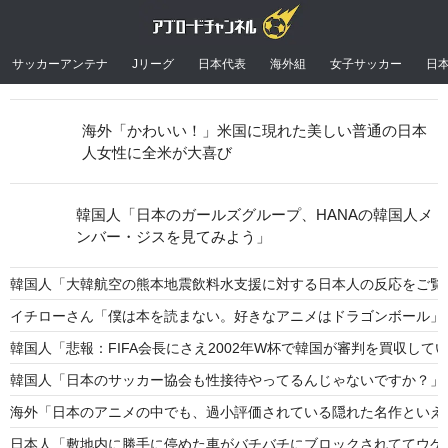
サッカーアンテナ
Jリーグ
日本代表
海外組
女子サッカー
日
海外「かわいい！」米国に現れた美しい普通の日本
人女性に全米が大喜び
韓国人「日本のガールズグループ、HANAの韓国人メ
ンバー・ジスを見てみよう」
韓国人「大韓航空の熊本地震飲料水支援に対する日本人の反応をご覧
イチローさん「僕は本を読まない。好きなアニメはドラゴンボール」
韓国人「悲報：FIFA会長にさえ2002年W杯で韓国が審判を買収してい
韓国人「日本のサッカー協会も性接待やってるんじゃないですか？」
海外「日本のアニメの中でも、過小評価されている隠れた名作といえ
日本人「敷地内に勝手に停めた車がバチバチにブロックされててウケ