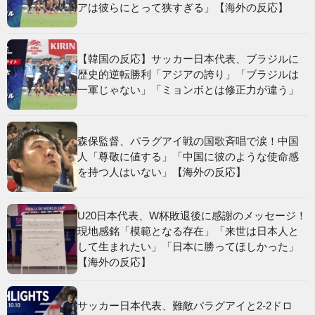
アは彼らにとって狭すぎる」【海外の反応】
【韓国の反応】サッカー日本代表、ブラジルに
歴史的逆転勝利「アジアの誇り」「ブラジルは
一軍じゃない」「ミョンボとは修正力が違う」
森保監督、パラグアイ戦の国歌斉唱で涙！中国
人「尊敬に値する」「中国に彼のような使命感
を持つ人はいない」【海外の反応】
U20日本代表、W杯敗退後に感謝のメッセージ！
現地感銘「模範となる存在」「来世は日本人と
して生まれたい」「日本に勝ってほしかった」
【海外の反応】
サッカー日本代表、難敵パラグアイと2-2ドロ