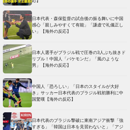
応】
日本代表・森保監督の試合後の振る舞いに中国
感心「親しみやすくて有能」「謙虚で礼儀正し
い」【海外の反応】
日本人選手がブラジル戦で圧巻の3人ぶち抜きド
リブル！中国人「バケモンだ」「風のような
男」【海外の反応】
中国人「恐ろしい」「日本のスタイルが大好
き」サッカー日本代表のブラジル戦初勝利に中
国驚嘆【海外の反応】
日本代表のブラジル撃破に東南アジア衝撃「強
すぎる」「韓国は日本を見習わないと」「アジ