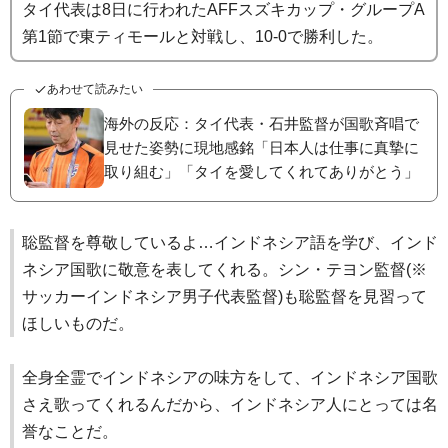
タイ代表は8日に行われたAFFスズキカップ・グループA
第1節で東ティモールと対戦し、10-0で勝利した。
あわせて読みたい
海外の反応：タイ代表・石井監督が国歌斉唱で
見せた姿勢に現地感銘「日本人は仕事に真摯に
取り組む」「タイを愛してくれてありがとう」
聡監督を尊敬しているよ…インドネシア語を学び、インド
ネシア国歌に敬意を表してくれる。シン・テヨン監督(※
サッカーインドネシア男子代表監督)も聡監督を見習って
ほしいものだ。
全身全霊でインドネシアの味方をして、インドネシア国歌
さえ歌ってくれるんだから、インドネシア人にとっては名
誉なことだ。