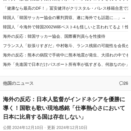
「健康なら最高のDF！」冨安健洋がクリスタル・パレス移籍合意で
韓国人「韓国サッカー協会の審判買収、遂に海外でも話題に…」→「20
韓国人「今海外で韓国2002W杯ベスト4も怪しいと言われてるよ！
海外の反応：韓国サッカー協会、国際審判員らを性接待
フランス人「欲張りすぎだ」中村敬斗、ランス残留の可能性を会長が示
海外の反応：熊本の病院で手術中に熊本地震が発生、大揺れの中でも
海外「先進国で日本だけパスポート所有率が低すぎる、何故なのか」
今の時点で大谷翔平とPCAのどちらがMVPにふさわしい？←「投手
「ヴィニ、どうか移籍してくれ」モウリーニョ監督の「スタイル」発
他国のニュース
26
海外の反応：日本人監督がインドネシアを優勝に
導く！国歌も歌い現地感銘「仕事熱心さにおいて
日本に比肩する国は存在しない」
Powered by livedoor 相互RSS
公開
2024年12月10日
· 更新
2024年12月10日