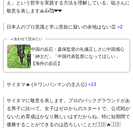
え」という哲学を実践する方法を理解している。聡さんに
敬意を表します🙏👍🥰❤❤
日本人のプロ意識と学ぶ意欲に疑いの余地はない👏
+2
あわせて読みたい
中国の反応：森保監督の礼儀正しさに中国感心
「紳士だ」「中国代表監督になってほしい」
【海外の反応】
サイタマ🔥 (※ワンパンマンの主人公)
+13
サイタマに敬意を表します。プロのバックグラウンドがあ
る男子に比べて、女子はゼロからのスタートで、公式戦が
ないため育成はかなり難しいはずだからね。特に短期間で
優勝することができるのは恐ろしいことだ🇮🇩🔥🇮🇩