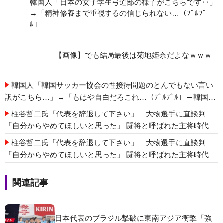
韓国人「日本の女子学生弓道部の様子がこちらです‥」
→「精神修養まで重視するの信じられない…（ﾌﾞﾙﾌﾞ
ﾙ」
【画像】でも結局最後は菊地姫奈だよなｗｗｗ
韓国人「韓国サッカー協会の性接待問題のとんでもない言い
訳がこちら…」→「もはや自白だろこれ…（ﾌﾞﾙﾌﾞﾙ」＝韓国の
反応
柱谷哲二氏「代表を辞退して下さい」 大物選手に直談判
「自分からやめてほしいと思った」 闘将と呼ばれた主将時代
柱谷哲二氏「代表を辞退して下さい」 大物選手に直談判
「自分からやめてほしいと思った」 闘将と呼ばれた主将時代
関連記事
日本代表のブラジル撃破に東南アジア衝撃「強