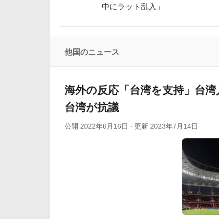
中にラット乱入」
海外「その通り！」日本人ならどこでも発
海外の反応：韓国が日本の防衛白書の竹島
韓国人「日本で創業100年を迎えたパンケーキ屋のク
他国のニュース
海外「日本の電車旅で最高に気分を上げてくれる
【海外の反応】「日本人なら誰が好き？」
海外の反応「台湾を支持」台湾
台湾が抗議
公開
2022年6月16日
· 更新
2023年7月14日
Powered by livedoor 相互RSS