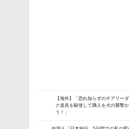
【海外】「恐れ知らずのチアリーダ
ク道具を駆使して隣人を犬の襲撃か
う！」
中国人「日本旅行、5日間での私の変