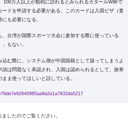
われ、100万人以上が観戦に訪れるとみられるカタールW杯で
Dカードを申請する必要がある。このカードは入国ビザ（査
時にも必要になる。
も、台湾が国際スポーツ大会に参加する際に使っている
）」もない。
み込む際に、システム側が中国国籍として扱ってしまうよ
申請は問題なく承認され、入国は認められるとして、旅券
のまま使ってほしいと話している。
9869e76de7e92640985aa9a2a1a7632da5217
めましたのでご覧ください。