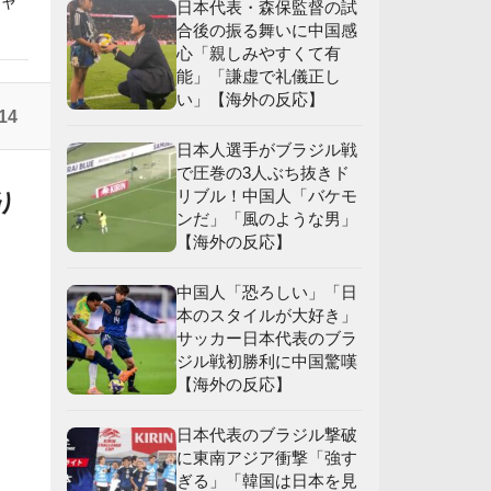
チャ
日本代表・森保監督の試
合後の振る舞いに中国感
心「親しみやすくて有
能」「謙虚で礼儀正し
い」【海外の反応】
応
14
】
日本人選手がブラジル戦
で圧巻の3人ぶち抜きド
リブル！中国人「バケモ
り
ンだ」「風のような男」
【海外の反応】
中国人「恐ろしい」「日
本のスタイルが大好き」
サッカー日本代表のブラ
ジル戦初勝利に中国驚嘆
【海外の反応】
日本代表のブラジル撃破
に東南アジア衝撃「強す
ぎる」「韓国は日本を見