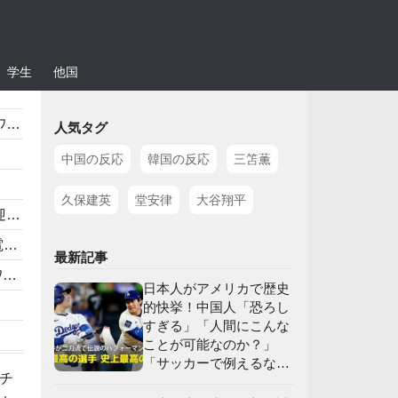
学生
他国
応
人気タグ
中国の反応
韓国の反応
三笘薫
久保建英
堂安律
大谷翔平
】
」
最新記事
応
日本人がアメリカで歴史
的快挙！中国人「恐ろし
すぎる」「人間にこんな
ことが可能なのか？」
「サッカーで例えるな
チ
ら…」【海外の反応】