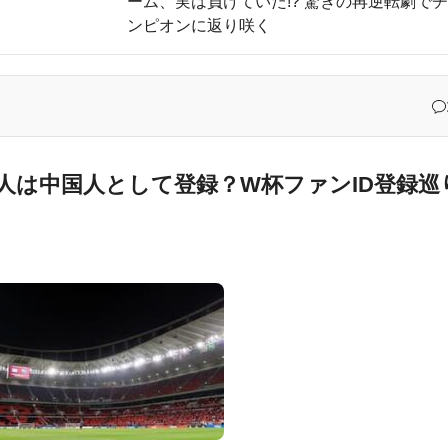
ーム、実は負けていた!? 驚きの再逆転劇で
ンピオンに返り咲く
展させると語る世界的大富豪に海外が大騒ぎ
記述に抗議
オリティをご覧ください…」→「日本人が好きそう…（ﾌﾞﾙﾌﾞﾙ」＝韓国の反
ものがコレ！」→「分かるよ、凄くワクワクする・・・！」【海外の反応
外国人が選んだ人物が予想外すぎたｗ
人は中国人として登録？W杯ファンID登録巡