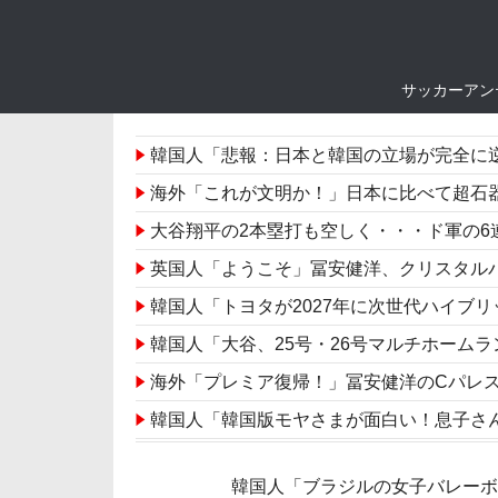
サッカーアン
韓国人「悲報：日本と韓国の立場が完全に逆転してし
海外「これが文明か！」日本に比べて超石
大谷翔平の2本塁打も空しく・・・ド軍の
英国人「ようこそ」冨安健洋、クリスタルパレス加入が決定
韓国人「トヨタが2027年に次世代ハイブリッド
韓国人「大谷、25号・26号マルチホームランの大活
海外「プレミア復帰！」冨安健洋のCパレ
韓国人「韓国版モヤさまが面白い！息子さ
大谷翔平が今季初の1試合2本！第26号2
韓国人「ブラジルの女子バレー
大谷翔平が今永昇太から第25号先頭打者ホ