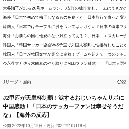
大谷翔平が25＆26号ホームラン、3安打の猛打賞もチームはまさか
海外「日本で初めて梅干しなるものを食べた」日本旅行で食べた変わ
韓国人「日本ではテーブルに肘をついてはいけない？日本の食事マナ
海外「お前らの国に他愛のない対立ってある？」日本「エスカレータ
韓国人「韓国サッカー協会W杯予選で外国人審判に性接待したことが
韓国人「日本が韓国文学が完全に定着！ブームを超えて一つのジャンル
今永昇太と佐々木朗希のやり取りにMLBファン騒然！←「日本人選
韓国人「韓国が韓国株式の暴落で失ったとんでもない規模の国民年金の
村上宗隆がグリーンモンスター内部にサインを残す様子にMLBファ
Jリーグ・国内
22
J2甲府が天皇杯制覇！涙するおじいちゃんサポに
中国感動！「日本のサッカーファンは幸せそうだ
な」【海外の反応】
Powered by livedoor 相互RSS
公開
2022年10月19日
· 更新
2022年10月19日