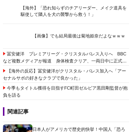
【海外】「恐れ知らずのチアリーダー、メイク道具を
駆使して隣人を犬の襲撃から救う！」
【画像】でも結局最後は菊地姫奈だよなｗｗｗ
冨安健洋 プレミアリーグ・クリスタルパレス入りへ BBC
など複数メディアが報道 身体検査クリア、一両日中に正式契
約【プレミア】
【海外の反応】冨安健洋がクリスタル・パレス加入へ「アー
セナルサポの好きなクラブで良かった」
今季もタイトル獲得を目指すFC町田ゼルビア黒田剛監督が抱
負を語る
関連記事
日本人がアメリカで歴史的快挙！中国人「恐ろ