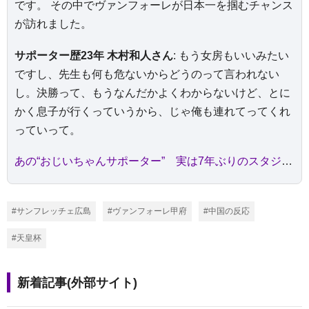
です。 その中でヴァンフォーレが日本一を掴むチャンス
が訪れました。
サポーター歴23年 木村和人さん
: もう女房もいいみたい
ですし、先生も何も危ないからどうのって言われない
し。決勝って、もうなんだかよくわからないけど、とに
かく息子が行くっていうから、じゃ俺も連れてってくれ
っていって。
あの“おじいちゃんサポーター” 実は7年ぶりのスタジアム 妻の病気回復の願掛けで好きな応援やめていた
#サンフレッチェ広島
#ヴァンフォーレ甲府
#中国の反応
#天皇杯
新着記事(外部サイト)