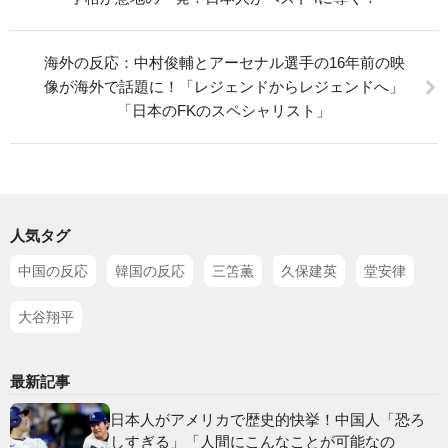
海外の反応：中村俊輔とアーセナル選手の16年前の映
像が海外で話題に！「レジェンドからレジェンドへ」
「日本のFKのスペシャリスト」
人気タグ
中国の反応
韓国の反応
三笘薫
久保建英
堂安律
大谷翔平
最新記事
日本人がアメリカで歴史的快挙！中国人「恐ろ
しすぎる」「人間にこんなことが可能なの