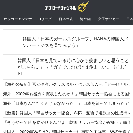
サッカーアンテナ
Jリーグ
日本代表
海外組
女子サッカー
日
韓国人「日本のガールズグループ、HANAの韓国人メ
ンバー・ジスを見てみよう」
韓国人「日本を見ている時に心から羨ましいと思うこと
がこちら…」→「ガチでこれだけは羨ましい…（ﾌﾞﾙﾌﾞ
ﾙ」
【海外の反応】冨安健洋がクリスタル・パレス加入へ「アーセナルサ
海外「2002年も審判を買収したのか！」韓国サッカー協会による国
海外「日本なんて行くんじゃなかった…」 日本を知ってしまったデ
【激震】韓国人「韓国サッカー協会、W杯・五輪で複数回の性接待を行
「そうやって笛を吹かせるんだよ」韓国サッカー協会がW杯・五輪予
外国人「2002年W杯は?」韓国サッカーに衝撃的不祥事！W杯予選