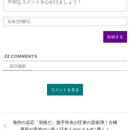
(
可
22
COMMENTS
高評価順
コメントを見る
海外の反応「別格だ」旗手怜央が圧巻の芸術弾！古橋
亨梧が意地の一発！日本人がベスト4に導く！