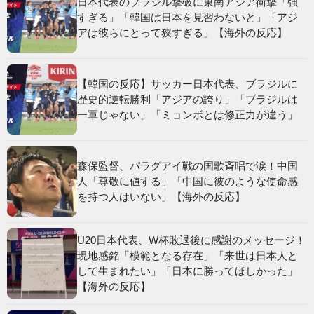
日本代表のブラジル撃破に東南アジア衝撃「強
すぎる」「韓国は日本を見習わないと」「アジ
アは彼らにとって狭すぎる」【海外の反応】
【韓国の反応】サッカー日本代表、ブラジルに
歴史的逆転勝利「アジアの誇り」「ブラジルは
一軍じゃない」「ミョンボとは修正力が違う」
森保監督、パラグアイ戦の国歌斉唱で涙！中国
人「尊敬に値する」「中国に彼のような使命感
を持つ人はいない」【海外の反応】
U20日本代表、W杯敗退後に感謝のメッセージ！
現地感銘「模範となる存在」「来世は日本人と
して生まれたい」「日本に勝ってほしかった」
【海外の反応】