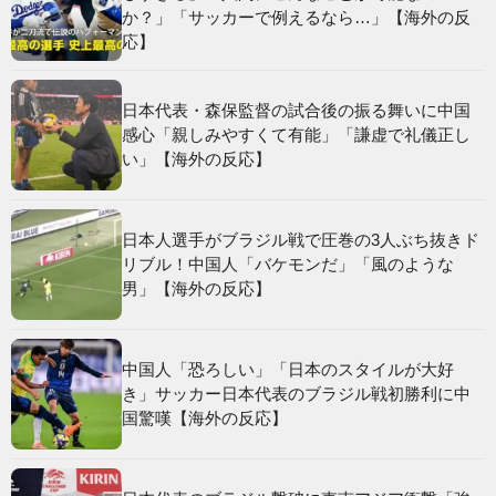
か？」「サッカーで例えるなら…」【海外の反
応】
日本代表・森保監督の試合後の振る舞いに中国
感心「親しみやすくて有能」「謙虚で礼儀正し
い」【海外の反応】
日本人選手がブラジル戦で圧巻の3人ぶち抜きド
リブル！中国人「バケモンだ」「風のような
男」【海外の反応】
中国人「恐ろしい」「日本のスタイルが大好
き」サッカー日本代表のブラジル戦初勝利に中
国驚嘆【海外の反応】