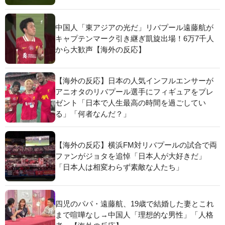
中国人「東アジアの光だ」リバプール遠藤航が
キャプテンマーク引き継ぎ凱旋出場！6万7千人
から大歓声【海外の反応】
【海外の反応】日本の人気インフルエンサーが
アニオタのリバプール選手にフィギュアをプレ
ゼント「日本で人生最高の時間を過ごしてい
る」「何者なんだ？」
【海外の反応】横浜FM対リバプールの試合で両
ファンがジョタを追悼「日本人が大好きだ」
「日本人は相変わらず素敵な人たち」
四児のパパ・遠藤航、19歳で結婚した妻とこれ
まで喧嘩なし→中国人「理想的な男性」「人格