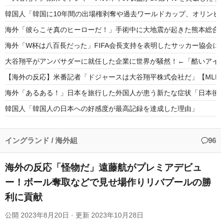
韓国人「韓国に10年間の出場権剥奪や過去ワールドカップ、オリンピ
海外「彼らこそ真のヒーローだ！」手術中に大地震が起きた熊本総合
海外「W杯は八百長だった」FIFA会長支持を表明したサッカー協会
大谷翔平がアンバサダーに就任した企業に世界が騒然！←「酷いアイ
【海外の反応】米番記者「ドジャースは大谷翔平株式会社だ」【MLB
海外「あるある！」日本を旅行した外国人が患う新たな症状「日本後P
韓国人「韓国人の日本への好感度が最高記録を達成した理由」
韓国人「韓国サッカー協会の性接待問題のとんでもない言い訳がこちら
韓国が独自開発したと自慢する甘いトマト、実はそこら辺のトマトに
イングランド
/
海外組
96
海外の反応「怪物だ」遠藤航がプレミアデビュ
ー！ボール奪取などで見せ場作りリバプールの勝
利に貢献
Powered by livedoor 相互RSS
公開
2023年8月20日
· 更新
2023年10月28日