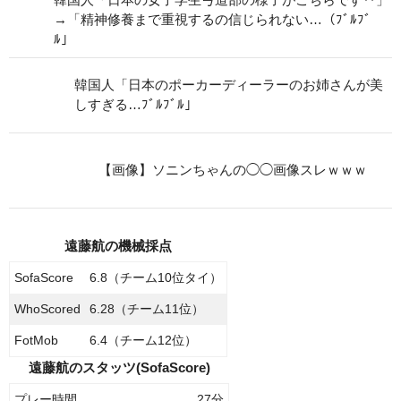
→「精神修養まで重視するの信じられない…（ﾌﾞﾙﾌﾞ
ﾙ」
韓国人「日本のポーカーディーラーのお姉さんが美
しすぎる…ﾌﾞﾙﾌﾞﾙ」
【画像】ソニンちゃんの◯◯画像スレｗｗｗ
遠藤航の機械採点
SofaScore
6.8（チーム10位タイ）
WhoScored
6.28（チーム11位）
FotMob
6.4（チーム12位）
遠藤航のスタッツ(SofaScore)
プレー時間
27分