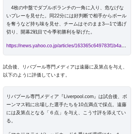
4枚の中盤でダブルボランチの一角に入り、危なげな
いプレーを見せた。同22分には好判断で相手からボール
を奪うなど持ち味を見せ、チームはそのまま3―1で逃げ
切り、開幕2戦目で今季初勝利を挙げた。
https://news.yahoo.co.jp/articles/163365c649783f1b4ac529dc781cd2e1bbfda7be
試合後、リバプール専門メディアは遠藤に及第点を与え、
以下のように評価しています。
リバプール専門メディア『Liverpool.com』は試合後、ボ
ーンマス戦に出場した選手たちを10点満点で採点。遠藤
には及第点となる「６点」を与え、こう寸評を添えてい
る。