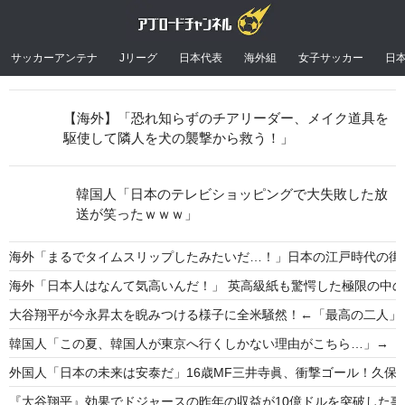
サッカーアンテナ
Jリーグ
日本代表
海外組
女子サッカー
日
【海外】「恐れ知らずのチアリーダー、メイク道具を
駆使して隣人を犬の襲撃から救う！」
韓国人「日本のテレビショッピングで大失敗した放
送が笑ったｗｗｗ」
海外「まるでタイムスリップしたみたいだ…！」日本の江戸時代の街
海外「日本人はなんて気高いんだ！」 英高級紙も驚愕した極限の中
大谷翔平が今永昇太を睨みつける様子に全米騒然！←「最高の二人」
韓国人「この夏、韓国人が東京へ行くしかない理由がこちら…」→「快
外国人「日本の未来は安泰だ」16歳MF三井寺眞、衝撃ゴール！久保
『大谷翔平』効果でドジャースの昨年の収益が10億ドルを突破した