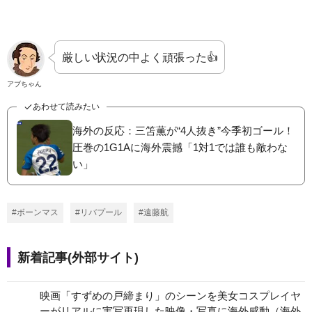
厳しい状況の中よく頑張った👍
アブちゃん
あわせて読みたい
海外の反応：三笘薫が“4人抜き”今季初ゴール！
圧巻の1G1Aに海外震撼「1対1では誰も敵わな
い」
#ボーンマス
#リバプール
#遠藤航
新着記事(外部サイト)
映画「すずめの戸締まり」のシーンを美女コスプレイヤ
ーがリアルに実写再現した映像・写真に海外感動（海外