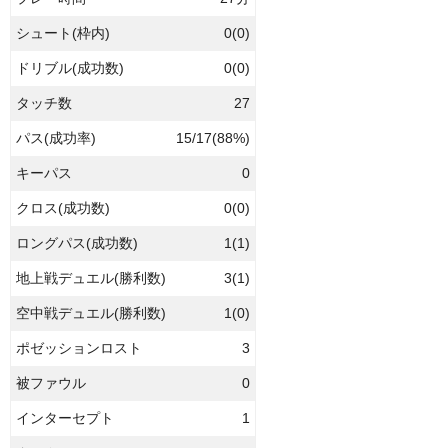
シュート(枠内)
0(0)
ドリブル(成功数)
0(0)
タッチ数
27
パス(成功率)
15/17(88%)
キーパス
0
クロス(成功数)
0(0)
ロングパス(成功数)
1(1)
地上戦デュエル(勝利数)
3(1)
空中戦デュエル(勝利数)
1(0)
ポゼッションロスト
3
被ファウル
0
インターセプト
1