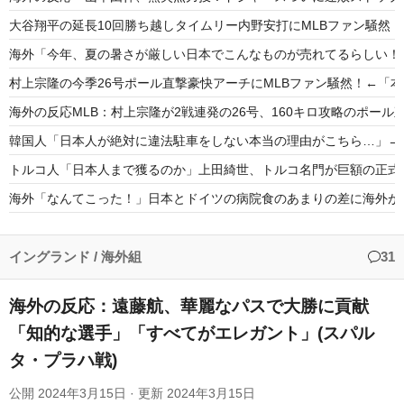
大谷翔平の延長10回勝ち越しタイムリー内野安打にMLBファン騒然
海外「今年、夏の暑さが厳しい日本でこんなものが売れてるらしい！
村上宗隆の今季26号ポール直撃豪快アーチにMLBファン騒然！←「
海外の反応MLB：村上宗隆が2戦連発の26号、160キロ攻略のポー
韓国人「日本人が絶対に違法駐車をしない本当の理由がこちら…」→「
トルコ人「日本人まで獲るのか」上田綺世、トルコ名門が巨額の正式
海外「なんてこった！」日本とドイツの病院食のあまりの差に海外が
韓国人「30年前から変わらない日本の女子高生の姿に韓国人が衝撃
韓国人「韓国人が日本のラーメンについて勘違いしていることがこち
イングランド
/
海外組
31
海外の反応：遠藤航、華麗なパスで大勝に貢献
「知的な選手」「すべてがエレガント」(スパル
タ・プラハ戦)
Powered by livedoor 相互RSS
公開
2024年3月15日
· 更新
2024年3月15日