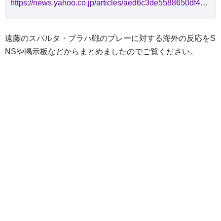
https://news.yahoo.co.jp/articles/aed6c3de5588650df4446de0e348be03b108a130
遠藤のスパルタ・プラハ戦のプレーに対する海外の反応をS
NSや掲示板などからまとめましたのでご覧ください。