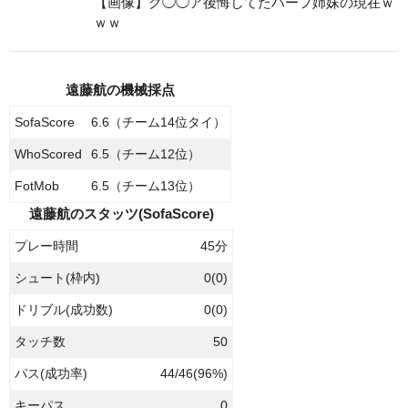
【画像】グ◯◯ア後悔してたハーフ姉妹の現在ｗ
ｗｗ
遠藤航の機械採点
SofaScore
6.6（チーム14位タイ）
WhoScored
6.5（チーム12位）
FotMob
6.5（チーム13位）
遠藤航のスタッツ(SofaScore)
プレー時間
45分
シュート(枠内)
0(0)
ドリブル(成功数)
0(0)
タッチ数
50
パス(成功率)
44/46(96%)
キーパス
0