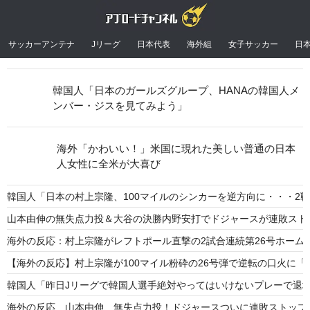
サッカーアンテナ
Jリーグ
日本代表
海外組
女子サッカー
日
韓国人「日本のガールズグループ、HANAの韓国人メ
ンバー・ジスを見てみよう」
海外「かわいい！」米国に現れた美しい普通の日本
人女性に全米が大喜び
韓国人「日本の村上宗隆、100マイルのシンカーを逆方向に・・・2戦
山本由伸の無失点力投＆大谷の決勝内野安打でドジャースが連敗スト
海外の反応：村上宗隆がレフトポール直撃の2試合連続第26号ホーム
【海外の反応】村上宗隆が100マイル粉砕の26号弾で逆転の口火に
韓国人「昨日Jリーグで韓国人選手絶対やってはいけないプレーで退
海外の反応 山本由伸、無失点力投！ドジャースついに連敗ストップ