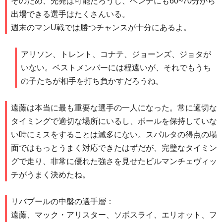
そのため、先発は可能だろうし、ベンチにも60~70分から
出場できる選手はたくさんいる。
週末のマンU戦では勝つチャンスが十分にあるよ。
アリソン、トレント、コナテ、ジョーンズ、ジョタが
いない。ベストメンバーには程遠いが、それでもうち
の子たちが相手を打ち負かすだろうね。
遠藤は本当に最も重要な選手の一人になった。常に適切な
タイミングで適切な場所にいるし、ボールを保持していな
い時にミスをすることは滅多にない。スパルタの得点の場
面ではもっとうまく対応できたはずだが、完璧なタイミン
グで走り、非常に優れた強さを見せたビルマンチェヴィッ
チがうまく決めたね。
リバプールの中盤の選手層：
遠藤、マック・アリスター、ソボスライ、エリオット、フ