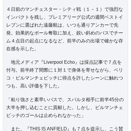
４日前のマンチェスター・シティ戦（１－１）で強烈な
インパクトを残し、プレミアリーグ公式の週間ベストイ
レブンに選ばれた遠藤航は、いつも通りアンカーで先
発。効果的なボール奪取に加え、鋭い斜めのパスでチー
ム４点目の起点になるなど、前半のみの出場で確かな存
在感を示した。
地元メディア『Liverpool Echo』は採点記事で７点を
付与。前半終了間際に１対１で身体を寄せながら、ベリ
コ・ビルマンチェビッチに得点を許したシーンに触れつ
つも、高い評価を下した。
「粘り強さと素早いパスで、スパルタ相手に前半45分の
大半を押し込むことに貢献した。しかし、ビルマンチェ
ビッチのゴールは止められなかった」
また、『THIS IS ANFIELD』も７点を提示し、こう賛