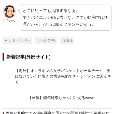
どこに行っても活躍するなあ。
でもバイエルン戦は怖いな。さすがに完封は無
アブちゃん
理だから、少しは叩くファンもいそう。
#ヘルタ・ベルリン
#ボルシアMG
#板倉滉
新着記事(外部サイト)
【海外】オクラホマの女子バスケットボールチーム、実
は負けていた!? 驚きの再逆転劇でチャンピオンに返り咲
く
【画像】能年玲奈ちゃん◯◯あるwww
鹿島が劇的すぎる逆転勝利で国立での開幕戦制す！後半ATに