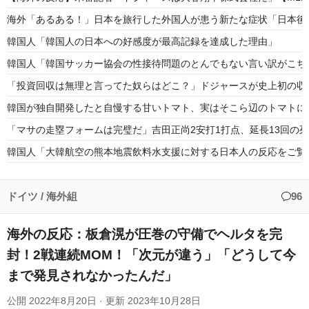
海外「あるある！」日本を旅行した外国人が患う新たな症状「日本後P
韓国人「韓国人の日本への好感度が最高記録を達成した理由」
韓国人「韓国サッカー協会の性接待問題のとんでもない言い訳がこちら
「投資回収は無理と言ってた奴らはどこ？」ドジャースが史上初の収
韓国が独自開発したと自慢する甘いトマト、実はそこら辺のトマトに
「マサの走塁フォームは完璧だ」吉田正尚2安打1打点、延長13回の死
韓国人「大韓航空の熊本地震飲料水支援に対する日本人の反応をご覧
海外「日本のアニメの中でも、過小評価されている隠れた名作といえ
日本人「敷地内に勝手に停めた車がバチバチにブロックされててウケ
ドイツ
/
海外組
96
海外の反応：板倉滉が圧巻の守備でヘルタを完
封！2戦連続MOM！「次元が違う」「どうして今
まで発見されなかったんだ」
Powered by livedoor 相互RSS
公開
2022年8月20日
· 更新
2023年10月28日