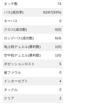
タッチ数
74
パス(成功率)
62/67(93%)
キーパス
0
クロス(成功数)
0(0)
ロングパス(成功数)
6(4)
地上戦デュエル(勝利数)
1(0)
空中戦デュエル(勝利数)
1(0)
ポゼッションロスト
5
被ファウル
0
インターセプト
4
タックル
0
クリア
2