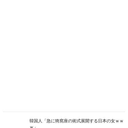
韓国人「急に猗窩座の術式展開する日本の女ｗｗ
ｗ」