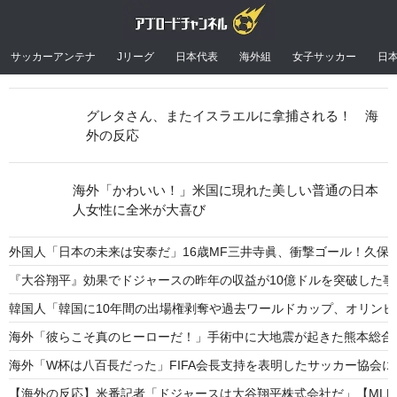
サッカーアンテナ
Jリーグ
日本代表
海外組
女子サッカー
日
グレタさん、またイスラエルに拿捕される！ 海
外の反応
海外「かわいい！」米国に現れた美しい普通の日本
人女性に全米が大喜び
外国人「日本の未来は安泰だ」16歳MF三井寺眞、衝撃ゴール！久保
『大谷翔平』効果でドジャースの昨年の収益が10億ドルを突破した
韓国人「韓国に10年間の出場権剥奪や過去ワールドカップ、オリンピ
海外「彼らこそ真のヒーローだ！」手術中に大地震が起きた熊本総合
海外「W杯は八百長だった」FIFA会長支持を表明したサッカー協会
【海外の反応】米番記者「ドジャースは大谷翔平株式会社だ」【MLB