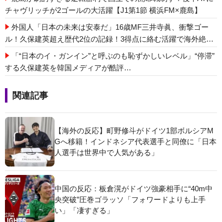
チャヴリッチが2ゴールの大活躍【J1第1節 横浜FM×鹿島】
外国人「日本の未来は安泰だ」16歳MF三井寺眞、衝撃ゴー
ル！久保建英超え歴代2位の記録！3得点に絡む活躍で海外絶
賛！【海外の反応】
「“日本のイ・ガンイン”と呼ぶのも恥ずかしいレベル」“停滞”
する久保建英を韓国メディアが酷評…
関連記事
【海外の反応】町野修斗がドイツ1部ボルシアM
Gへ移籍！インドネシア代表選手と同僚に「日本
人選手は世界中で人気がある」
中国の反応：板倉滉がドイツ強豪相手に“40m中
央突破”圧巻ゴラッソ「フォワードよりも上手
い」「凄すぎる」