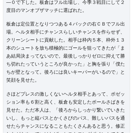
―０で下した。板倉はフル出場し、今季３戦目にして２
度目のマンオブザマッチに選ばれた。
板倉は定位置となりつつある４バックの右ＣＢでフル出
場。ヘルタ相手にチャンスらしいチャンスを作らせず、
クリーンシートに貢献した。相手は枠内５本、枠外１３
本のシュートを放ち積極的にゴールを狙ってきたが「ま
あ結局決まってないので。最後しっかりゼロに抑えて勝
ち切れたっていうところが良かった」と胸を張り「僕た
ちが壁となって。後ろには良いキーパーがいるので」と
笑顔を見せた。
さほどプレスの激しくないヘルタ相手とあって、ポゼッ
ション率も６割と高く、板倉も安定したボールさばきを
見せた。ただ本人は、「後ろからしっかり繋いでいきた
いし、もっと縦パスとかくさびのパス、難しいパスを通
せたらチャンスになることもたくさんあると思う。修正