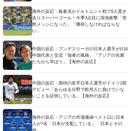
海外の反応：板倉滉がドルトムント戦で6人置き
去りスーパーゴール！今季3点目に現地衝撃「突
然メッシになった」「獲得しなければならな
い」
中国の反応：ブンデスリーガの日本人選手がU16
中国代表と交流「強者の風格」「アジアの先輩
たちから学ぼう」【海外の反応】
中国の反応：期待の若手日本人選手がドイツ1部
デビュー「あらゆる分野で欧州人に負けていな
いことを証明している」【海外の反応】
海外の反応：アジアの市場価値ベスト11に日本
人が7名「日本が支配している」「日本とその
他」