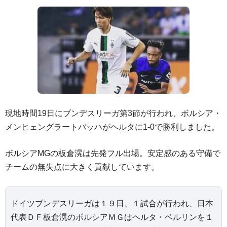
現地時間19日にブンデスリーガ第3節が行われ、ボルシア・
メンヒェングラートバッハがヘルタに1-0で勝利しました。
ボルシアMGの板倉滉は先発フル出場。安定感のある守備で
チームの無失点に大きく貢献しています。
ドイツブンデスリーガは１９日、１試合が行われ、日本
代表ＤＦ板倉滉のボルシアＭＧはヘルタ・ベルリンを１