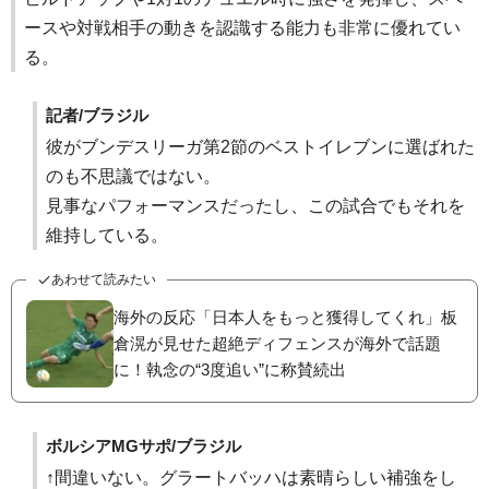
ースや対戦相手の動きを認識する能力も非常に優れてい
る。
記者/ブラジル
彼がブンデスリーガ第2節のベストイレブンに選ばれた
のも不思議ではない。
見事なパフォーマンスだったし、この試合でもそれを
維持している。
あわせて読みたい
海外の反応「日本人をもっと獲得してくれ」板
倉滉が見せた超絶ディフェンスが海外で話題
に！執念の“3度追い”に称賛続出
ボルシアMGサポ/ブラジル
↑間違いない。グラートバッハは素晴らしい補強をし