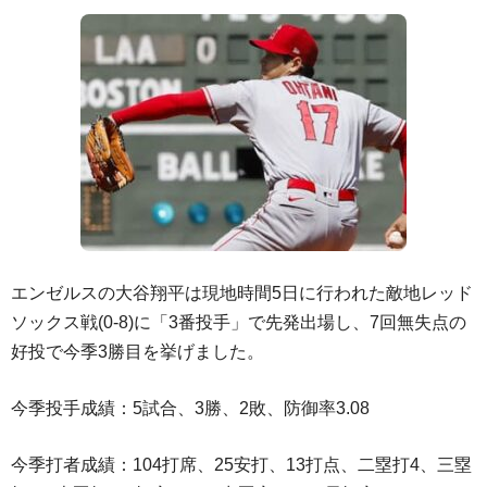
エンゼルスの大谷翔平は現地時間5日に行われた敵地レッド
ソックス戦(0-8)に「3番投手」で先発出場し、7回無失点の
好投で今季3勝目を挙げました。
今季投手成績：5試合、3勝、2敗、防御率3.08
今季打者成績：104打席、25安打、13打点、二塁打4、三塁