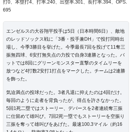
打0、本塁打4、打率.240、出塁率.301、長打率.394、OPS.
695
エンゼルスの大谷翔平投手は5日（日本時間6日）、敵地
のレッドソックス戦に「3番・投手兼DH」で投打同時出
場し、今季3勝目を挙げた。今季最長7回を投げて11奪三
振無四球、6安打無失点の力投で自身3連勝となった。バ
ットでは8回にグリーンモンスター直撃のタイムリーを
放つなど4打数2安打1打点をマークした。チームは2連勝
を飾った。
気迫満点の投球だった。3者凡退に抑えたのは4回だけ。
毎回のように走者を背負ったが、得点を許さなかった。
5回1死二塁ではストーリー、デバースを2者連続奪三振
に仕留めて雄叫び。7回2死一塁でもストーリーを空振り
三振を奪って雄叫びをあげた。最速100.3マイル（約16