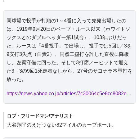
同球場で投手が打順の1～4番に入って先発出場したの
は、1919年9月20日のベーブ・ルース以来（ホワイトソ
ックスとのダブルヘッダー第1試合）、103年ぶりだっ
た。ルースは「4番投手」で出場し、投手では5回1／3を
9安打3失点（自責2）、同点二塁打を許した直後に降板
し、左翼守備に回った。そして3打席ノーヒットで迎え
た3－3の9回1死走者なしから、27号のサヨナラ本塁打を
放った。
https://news.yahoo.co.jp/articles/7c30064c5e8cc8082e80f5c36532857c32cf1dc9
ロブ・フリードマン/アナリスト
大谷翔平のえげつない82マイルのカーブボール。