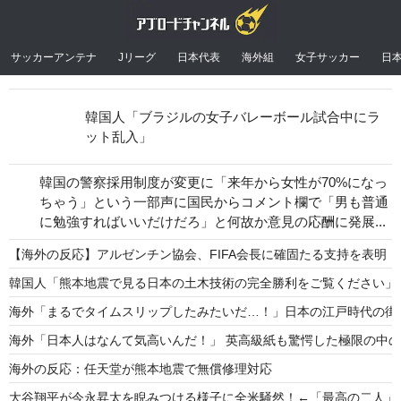
サッカーアンテナ
Jリーグ
日本代表
海外組
女子サッカー
日
韓国人「ブラジルの女子バレーボール試合中にラ
ット乱入」
韓国の警察採用制度が変更に「来年から女性が70%になっ
ちゃう」という一部声に国民からコメント欄で「男も普通
に勉強すればいいだけだろ」と何故か意見の応酬に発展...
【海外の反応】アルゼンチン協会、FIFA会長に確固たる支持を表明
韓国人「熊本地震で見る日本の土木技術の完全勝利をご覧ください」
海外「まるでタイムスリップしたみたいだ…！」日本の江戸時代の街
海外「日本人はなんて気高いんだ！」 英高級紙も驚愕した極限の中
海外の反応：任天堂が熊本地震で無償修理対応
大谷翔平が今永昇太を睨みつける様子に全米騒然！←「最高の二人」