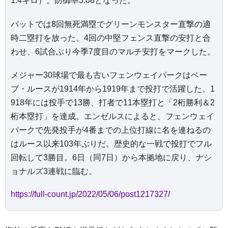
1.4キロ）。防御率3.08となった。
バットでは8回無死満塁でグリーンモンスター直撃の適
時二塁打を放った。4回の中堅フェンス直撃の安打と合
わせ、6試合ぶり今季7度目のマルチ安打をマークした。
メジャー30球場で最も古いフェンウェイパークはベー
ブ・ルースが1914年から1919年まで投打で活躍した。1
918年には投手で13勝、打者で11本塁打と「2桁勝利＆2
桁本塁打」を達成。エンゼルスによると、フェンウェイ
パークで先発投手が4番までの上位打線に名を連ねるの
はルース以来103年ぶりだ。歴史的な一戦で投打でフル
回転して3勝目。6日（同7日）から本拠地に戻り、ナシ
ョナルズ3連戦に臨む。
https://full-count.jp/2022/05/06/post1217327/