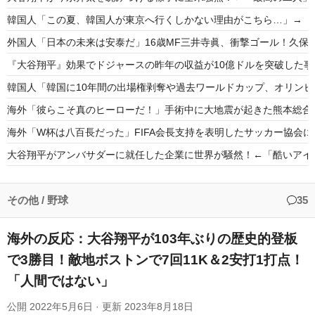
韓国人「この夏、韓国人が東京へ行くしかない理由がこちら…」→「快
外国人「日本の未来は安泰だ」16歳MF三井寺眞、衝撃ゴール！久保
『大谷翔平』効果でドジャースの昨年の収益が10億ドルを突破した
韓国人「韓国に10年間の出場権剥奪や過去ワールドカップ、オリンピ
海外「彼らこそ真のヒーローだ！」手術中に大地震が起きた熊本総合
海外「W杯は八百長だった」FIFA会長支持を表明したサッカー協会
大谷翔平がアンバサダーに就任した企業に世界が騒然！←「酷いアイ
韓国人「韓国人の日本への好感度が最高記録を達成した理由」
韓国人「韓国サッカー協会の性接待問題のとんでもない言い訳がこちら
その他
/
野球
35
海外の反応：大谷翔平が103年ぶりの歴史的登板
で3勝目！敵地ボストンで7回11K＆2安打1打点！
「人間ではない」
Powered by livedoor 相互RSS
公開
2022年5月6日
· 更新
2023年8月18日