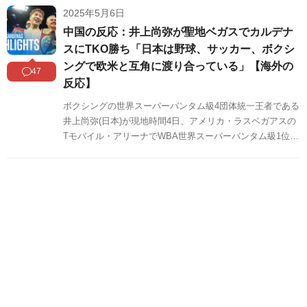
2025年5月6日
の反応をSNSや掲示板などからまとめましたのでご覧くだ
さい。
中国の反応：井上尚弥が聖地ベガスでカルデナ
スにTKO勝ち「日本は野球、サッカー、ボクシ
ングで欧米と互角に渡り合っている」【海外の
47
反応】
ボクシングの世界スーパーバンタム級4団体統一王者である
井上尚弥(日本)が現地時間4日、アメリカ・ラスベガアスの
Tモバイル・アリーナでWBA世界スーパーバンタム級1位の
ラモン・カルデナス(米国)に8回TKO勝ちを収め、世界戦通
算23KOの世界記録を樹立しました。この結果、戦績は32歳
の井上が30勝(27KO)無敗、29歳のカルデナスは26勝(14KO)
2敗となっています。中国の反応をSNSや掲示板などからま
とめましたのでご覧ください。