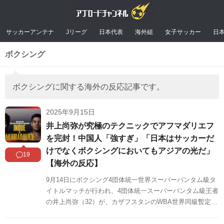
サッカーアンテナ
Jリーグ
日本代表
海外組
女子サッカー
日
ボクシング
ボクシングに関する海外の反応記事です。
2025年9月15日
井上尚弥が究極のテクニックでアフマダリエフ
を完封！中国人「強すぎ」「日本はサッカーだ
けでなくボクシングにおいてもアジアの光だ」
19
【海外の反応】
9月14日にボクシング4団体統一世界スーパーバンタム級タ
イトルマッチが行われ、4団体統一スーパーバンタム級王者
の井上尚弥（32）が、カザフスタンのWBA世界同級暫定王
者ムロジョン・アフマダリエフ（30）を3-0（118-110、118
-110、117-111）の判定で下し、防衛に成功しました。中国