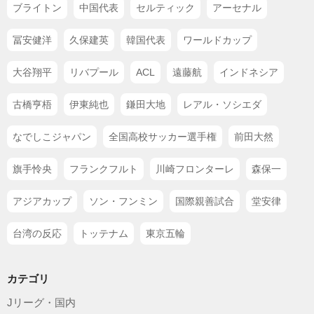
ブライトン
中国代表
セルティック
アーセナル
冨安健洋
久保建英
韓国代表
ワールドカップ
大谷翔平
リバプール
ACL
遠藤航
インドネシア
古橋亨梧
伊東純也
鎌田大地
レアル・ソシエダ
なでしこジャパン
全国高校サッカー選手権
前田大然
旗手怜央
フランクフルト
川崎フロンターレ
森保一
アジアカップ
ソン・フンミン
国際親善試合
堂安律
台湾の反応
トッテナム
東京五輪
カテゴリ
Jリーグ・国内