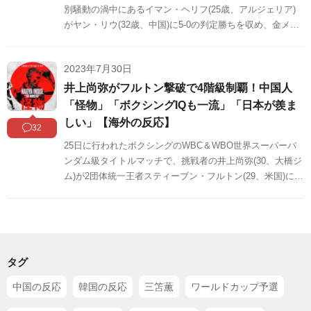
別騒動の渦中にあるイマン・ヘリフ(25歳、アルジェリア)
がヤン・リウ(32歳、中国)に5-0の判定勝ちを収め、金メダ
ルを獲得しました。中国の反応をSNSや掲示板などからま
とめましたのでご覧ください。
2023年7月30日
井上尚弥がフルトン撃破で4階級制覇！中国人
「怪物」「ボクシングIQも一流」「日本が羨ま
しい」【海外の反応】
32
25日に行われたボクシングのWBC＆WBO世界スーパーバ
ンダム級タイトルマッチで、挑戦者の井上尚弥(30、大橋ジ
ム)が2団体統一王者スティーブン・フルトン(29、米国)に8
回TKO勝ちを収め、4階級制覇を達成しました。井上の4階
級制覇は中国のネット上でも話題になっています。
タグ
中国の反応
韓国の反応
三笘薫
ワールドカップ予選