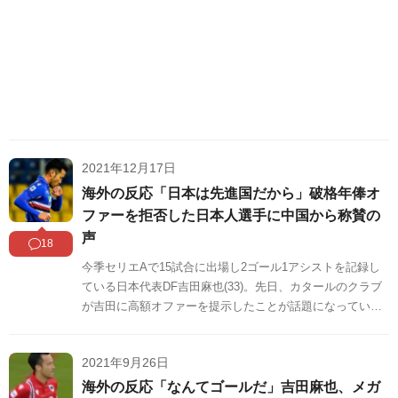
2021年12月17日
海外の反応「日本は先進国だから」破格年俸オ
ファーを拒否した日本人選手に中国から称賛の
声
18
今季セリエAで15試合に出場し2ゴール1アシストを記録し
ている日本代表DF吉田麻也(33)。先日、カタールのクラブ
が吉田に高額オファーを提示したことが話題になっていま
したが、イタリアメディアによると吉田はこのオファーを
断ったようです。このニュースは中国でも話題になってい
2021年9月26日
ます。高額年俸になびかない吉田に対して称賛の声が多数
寄せられていました。中国の反応をSNSや掲示板などから
海外の反応「なんてゴールだ」吉田麻也、メガ