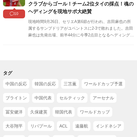
まとめましたのでご覧ください。
クラブからゴール！チーム2位タイの採点！魂の
ヘディングを現地サポ大絶賛
10
現地時間9月26日、セリエA第6節が行われ、吉田麻也の所
属するサンプドリアがユベントスに2-3で敗れました。吉田
麻也は先発出場、前半44分に今季2点目となるヘディングシ
ュートを決めています。この試合の吉田に対する海外の反
応をSNSや掲示板などからまとめましたのでご覧くださ
い。
タグ
中国の反応
韓国の反応
三笘薫
ワールドカップ予選
ブライトン
中国代表
セルティック
アーセナル
冨安健洋
久保建英
韓国代表
ワールドカップ
大谷翔平
リバプール
ACL
遠藤航
インドネシア