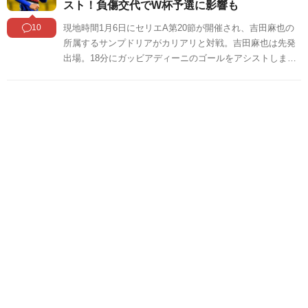
スト！負傷交代でW杯予選に影響も
10
現地時間1月6日にセリエA第20節が開催され、吉田麻也の
所属するサンプドリアがカリアリと対戦。吉田麻也は先発
出場。18分にガッビアディーニのゴールをアシストしまし
た。この試合の吉田に対する海外の反応をSNSや掲示板な
どからまとめましたのでご覧ください。