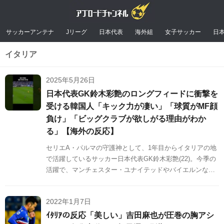
サッカーアンテナ
Jリーグ
日本代表
海外組
女子サッカー
日
イタリア
2025年5月26日
日本代表GK鈴木彩艶のロングフィードに衝撃を
受ける韓国人「キック力が凄い」「球質がMF顔
負け」「ビッグクラブが欲しがる理由がわか
る」【海外の反応】
セリエA・パルマの守護神として、1年目からイタリアの地
で活躍しているサッカー日本代表GK鈴木彩艶(22)。今季の
活躍で、マンチェスター・ユナイテッドやバイエルンなど
のビッグクラブからの関心も噂されるようになりました。
そんななか、鈴木のロングフィードに注目した動画が韓国
2022年1月7日
で注目を集めています。
ｲﾀﾘｱの反応「美しい」吉田麻也が圧巻の胸アシ