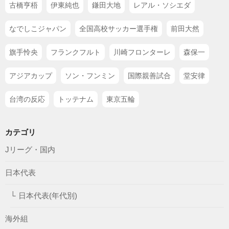
古橋亨梧
伊東純也
鎌田大地
レアル・ソシエダ
なでしこジャパン
全国高校サッカー選手権
前田大然
旗手怜央
フランクフルト
川崎フロンターレ
森保一
アジアカップ
ソン・フンミン
国際親善試合
堂安律
台湾の反応
トッテナム
東京五輪
カテゴリ
Jリーグ・国内
日本代表
日本代表(年代別)
海外組