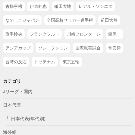
古橋亨梧
伊東純也
鎌田大地
レアル・ソシエダ
なでしこジャパン
全国高校サッカー選手権
前田大然
旗手怜央
フランクフルト
川崎フロンターレ
森保一
アジアカップ
ソン・フンミン
国際親善試合
堂安律
台湾の反応
トッテナム
東京五輪
カテゴリ
Jリーグ・国内
日本代表
日本代表(年代別)
海外組