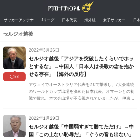
サッカーアンテナ
Jリーグ
日本代表
海外組
女子サッカー
日
セルジオ越後
2022年3月26日
セルジオ越後「アジアを突破したくらいでホッ
とするな」→中国人「日本人は畏敬の念を抱か
せる存在」【海外の反応】
88
アウェイでオーストラリア代表を2-0で撃破し、7大会連続
のワールドカップ出場を決めた日本代表。オマーンとの初
戦で敗れ、本大会出場が不安視されていましたが、伊東純
也や三笘薫の活躍、フォーメーションの変更などもあり、
なんとか予選突破を勝ち取りました。そんな森保ジャパン
2022年1月29日
に対して、評論家・セルジオ越後(76)が辛口な批評をして
中国で話題になっています。この話題に対する海外の反応
セルジオ越後「中国弱すぎて勝てただけ」→中
をSNSや掲示板などからまとめましたのでご覧ください。
国「この上ない恥辱だ」「ぐうの音も出ない」