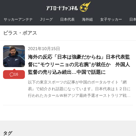
サッカーアンテナ
Jリーグ
日本代表
海外組
女子サッカー
日
ビラス・ボアス
2021年10月15日
海外の反応「日本は強豪だからね」日本代表監
督に“モウリーニョの元右腕”が就任か 外国人
監督の売り込み続出…中国で話題に
16
以下の東京スポーツの記事が中国のポータルサイト『網
易』で紹介され話題になっています。日本代表は１２日に
行われたカタールＷ杯アジア最終予選オーストラリア戦
（埼スタ）で２―１と勝利し、７大会連続のＷ杯出場へ土
俵際で踏みとどまった。負ければ解任濃厚だった森保一監
督（５３）は首の皮一枚つながったが、進退問題はくすぶ
ったまま。有事の際には外国人の大物指揮官も選択肢にな
る可能性が出てきた。この話題に対する中国の反応をコメ
タグ
ント欄などからまとめましたのでご覧ください。