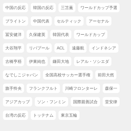
中国の反応
韓国の反応
三笘薫
ワールドカップ予選
ブライトン
中国代表
セルティック
アーセナル
冨安健洋
久保建英
韓国代表
ワールドカップ
大谷翔平
リバプール
ACL
遠藤航
インドネシア
古橋亨梧
伊東純也
鎌田大地
レアル・ソシエダ
なでしこジャパン
全国高校サッカー選手権
前田大然
旗手怜央
フランクフルト
川崎フロンターレ
森保一
アジアカップ
ソン・フンミン
国際親善試合
堂安律
台湾の反応
トッテナム
東京五輪