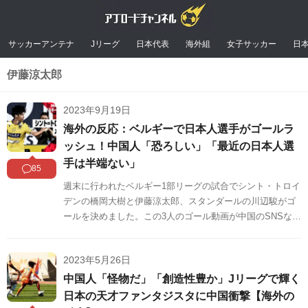
サッカーアンテナ
Jリーグ
日本代表
海外組
女子サッカー
日
伊藤涼太郎
2023年9月19日
海外の反応：ベルギーで日本人選手がゴールラ
ッシュ！中国人「恐ろしい」「最近の日本人選
手は半端ない」
85
週末に行われたベルギー1部リーグの試合でシント・トロイ
デンの橋岡大樹と伊藤涼太郎、スタンダールの川辺駿がゴ
ールを決めました。この3人のゴール動画が中国のSNSなど
で紹介され話題になっています。中国の反応をまとめまし
たのでご覧ください。
2023年5月26日
中国人「怪物だ」「創造性豊か」Jリーグで輝く
日本の天才ファンタジスタに中国衝撃【海外の