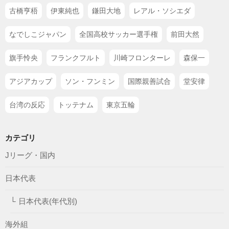
古橋亨梧
伊東純也
鎌田大地
レアル・ソシエダ
なでしこジャパン
全国高校サッカー選手権
前田大然
旗手怜央
フランクフルト
川崎フロンターレ
森保一
アジアカップ
ソン・フンミン
国際親善試合
堂安律
台湾の反応
トッテナム
東京五輪
カテゴリ
Jリーグ・国内
日本代表
日本代表(年代別)
海外組