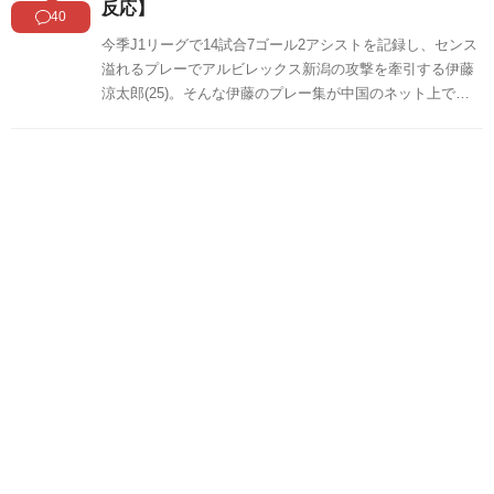
反応】
40
今季J1リーグで14試合7ゴール2アシストを記録し、センス
溢れるプレーでアルビレックス新潟の攻撃を牽引する伊藤
涼太郎(25)。そんな伊藤のプレー集が中国のネット上で紹
介され注目を集めています。