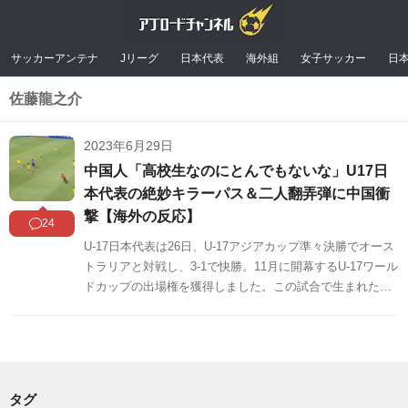
サッカーアンテナ
Jリーグ
日本代表
海外組
女子サッカー
日
佐藤龍之介
2023年6月29日
中国人「高校生なのにとんでもないな」U17日
本代表の絶妙キラーパス＆二人翻弄弾に中国衝
撃【海外の反応】
24
U-17日本代表は26日、U-17アジアカップ準々決勝でオース
トラリアと対戦し、3-1で快勝。11月に開幕するU-17ワール
ドカップの出場権を獲得しました。この試合で生まれた高
岡伶颯のスーパーゴールがSNS上で注目を集めています。
タグ