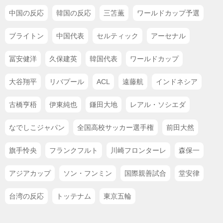
中国の反応
韓国の反応
三笘薫
ワールドカップ予選
ブライトン
中国代表
セルティック
アーセナル
冨安健洋
久保建英
韓国代表
ワールドカップ
大谷翔平
リバプール
ACL
遠藤航
インドネシア
古橋亨梧
伊東純也
鎌田大地
レアル・ソシエダ
なでしこジャパン
全国高校サッカー選手権
前田大然
旗手怜央
フランクフルト
川崎フロンターレ
森保一
アジアカップ
ソン・フンミン
国際親善試合
堂安律
台湾の反応
トッテナム
東京五輪