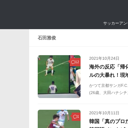
サッカーアン
石田雅俊
2021年10月24日
12
海外の反応「帰
ルの大暴れ！現
かつて京都サンガF.
(26歳、大田ハナシ
せ、チームを勝利に
く貢献しています。
2021年10月11日
のでご覧ください。
1
韓国「真のプロ