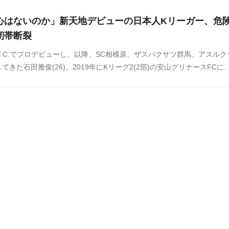
心はないのか」新天地デビューの日本人Kリーガー、危
靭帯断裂
ガF.C.でプロデビューし、以降、SC相模原、ザスパクサツ群馬、アスルク
きた石田雅俊(26)。2019年にKリーグ2(2部)の安山グリナースFCに
トを記録すると、その活躍が認められ、2020シーズンには同じく二部の
ズンに10ゴール4アシストの活躍を見せ、チームの1部昇格に貢献しまし
1(一部)の江原FCへステップアップ移籍を果たしましたが、リーグ戦で
えられず、6月25日に二部の大田ハナシチズンへレンタル移籍すること
26日に行われたKリーグ2第18節で新天地デビューを果たしたのですが
ィングで靭帯断裂の重症を負ったようです。石田の負傷は韓国サッカー
なっていました。この話題に対する韓国の反応をSNSや掲示板などから
ください。