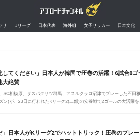
テナ
Jリーグ
日本代表
海外組
女子サッカー
日本文化
化してください」日本人が韓国で圧巻の活躍！6試合8ゴ
地大絶賛
C、SC相模原、ザスパクサツ群馬、アスルクラロ沼津でプレーした石田
チズン)が、23日に行われたKリーグ2(二部)の安養戦で2ゴールの大活躍を
導きました。直近6試合で8ゴールを決めており、チームの上位浮上に大
この試合の石田に対する韓国の反応をSNSや掲示板などからまとめまし
だ」日本人がKリーグ2でハットトリック！圧巻のプレー