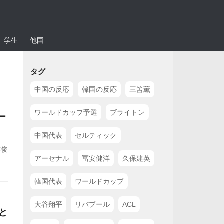
学生
他国
タグ
中国の反応
韓国の反応
三笘薫
ワールドカップ予選
ブライトン
ー
中国代表
セルティック
雅俊
アーセナル
冨安健洋
久保建英
見
き
韓国代表
ワールドカップ
た
大谷翔平
リバプール
ACL
と