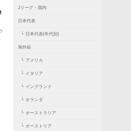
Jリーグ・国内
険
日本代表
ラ
日本代表(年代別)
入
水
海外組
アメリカ
は9
イタリア
、
フ
イングランド
ま
オランダ
オーストラリア
オーストリア