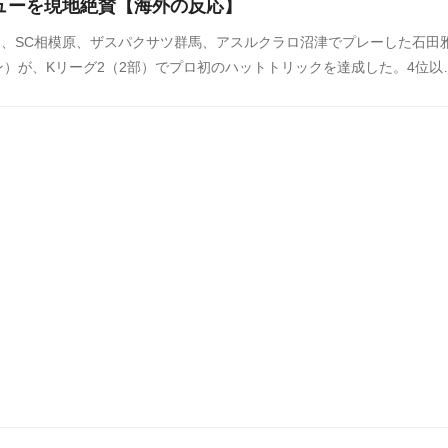
ューを現地絶賛【海外の反応】
C.、SC相模原、ザスパクサツ群馬、アスルクラロ沼津でプレーした石田
）が、Kリーグ2（2部）でプロ初のハットトリックを達成した。4位以
確定し、準プレーオフ進出圏内が確定した大田ハナシチズン。ハットト
語インタビューでプロ意識の高さを示した石田に対して、現地から称賛
いました。この試合の石田の活躍に対する韓国の反応をSNSや掲示板な
でご覧ください。