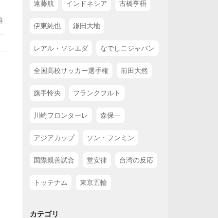
遠藤航
インドネシア
古橋亨梧
雅
伊東純也
鎌田大地
内
リ
レアル・ソシエダ
なでしこジャパン
の
ど
全国高校サッカー選手権
前田大然
旗手怜央
フランクフルト
川崎フロンターレ
森保一
アジアカップ
ソン・フンミン
国際親善試合
堂安律
台湾の反応
トッテナム
東京五輪
カテゴリ