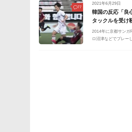
2021年6月29日
77
韓国の反応「良
タックルを受け
2014年に京都サン
ロ沼津などでプレーして
団し9ゴール1アシス
原FCへ移籍。同シー
た。今季は、Kリーグ
試合しか出場機会を与
に。そんな石田は6月
相手選手のスライデ
ァンの間でも話題に
とめましたのでご覧